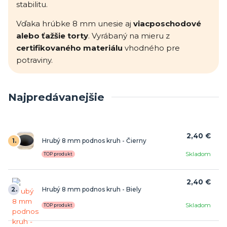
stabilitu.
Vďaka hrúbke 8 mm unesie aj
viacposchodové
alebo ťažšie torty
. Vyrábaný na mieru z
certifikovaného materiálu
vhodného pre
potraviny.
Najpredávanejšie
2,40 €
1.
Hrubý 8 mm podnos kruh - Čierny
Skladom
TOP produkt
2,40 €
2.
Hrubý 8 mm podnos kruh - Biely
Skladom
TOP produkt