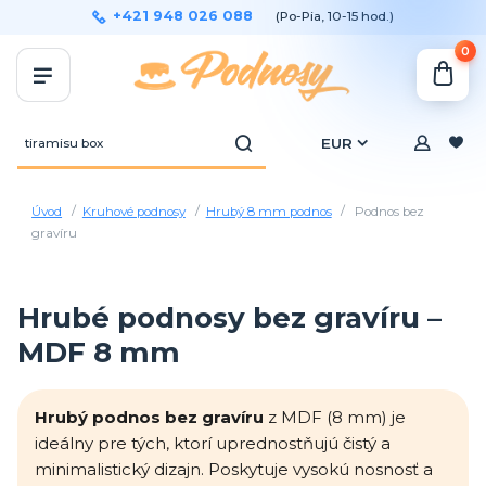
+421 948 026 088
(Po-Pia, 10-15 hod.)
0
EUR
Úvod
Kruhové podnosy
Hrubý 8 mm podnos
Podnos bez
gravíru
Hrubé podnosy bez gravíru –
MDF 8 mm
Hrubý podnos bez gravíru
z MDF (8 mm) je
ideálny pre tých, ktorí uprednostňujú čistý a
minimalistický dizajn. Poskytuje vysokú nosnosť a