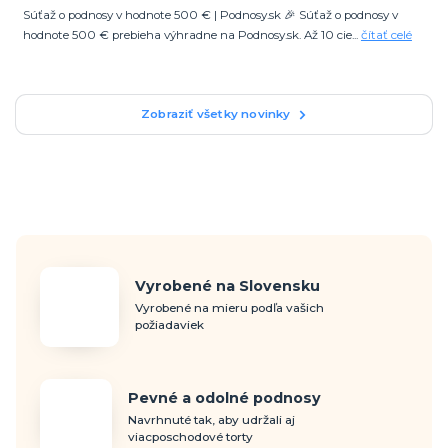
Súťaž o podnosy v hodnote 500 € | Podnosy.sk 🎉 Súťaž o podnosy v
hodnote 500 € prebieha výhradne na Podnosy.sk. Až 10 cie...
čítať celé
Zobraziť všetky novinky
Vyrobené na Slovensku
Vyrobené na mieru podľa vašich
požiadaviek
Pevné a odolné podnosy
Navrhnuté tak, aby udržali aj
viacposchodové torty