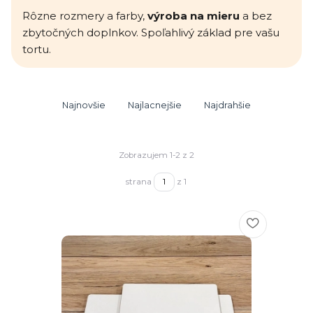
Rôzne rozmery a farby,
výroba na mieru
a bez
zbytočných doplnkov. Spoľahlivý základ pre vašu
tortu.
Najnovšie
Najlacnejšie
Najdrahšie
Zobrazujem 1-2 z 2
strana
z 1