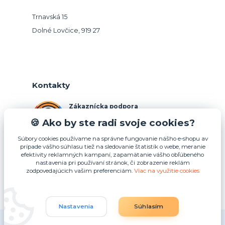
Trnavská 15
Dolné Lovčice, 919 27
Kontakty
Zákaznícka podpora
+421 948 026 088
🍪 Ako by ste radi svoje cookies?
(Po-Pia, 10-15 hod.)
Súbory cookies používame na správne fungovanie nášho e-shopu av
prípade vášho súhlasu tiež na sledovanie štatistík o webe, meranie
info@podnosy.sk
efektivity reklamných kampaní, zapamätanie vášho obľúbeného
nastavenia pri používaní stránok, či zobrazenie reklám
zodpovedajúcich vašim preferenciám.
Viac na využitie cookies
Upraviť zber cookies.
Nastavenia
Súhlasím