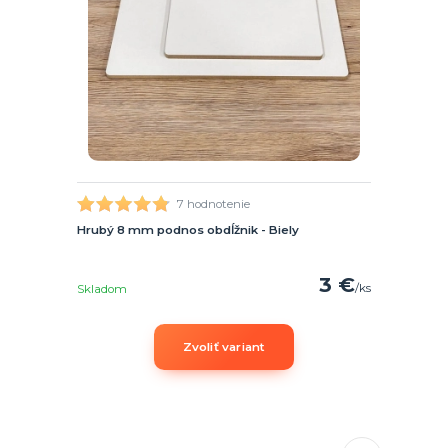
7 hodnotenie
Hrubý 8 mm podnos obdĺžnik - Biely
3 €
/
ks
Skladom
Zvoliť variant