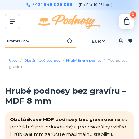
+421 948 026 088
(Po-Pia, 10-15 hod.)
0
EUR
Úvod
Obdĺžnikové podnosy
Hrubý 8mm podnos
Podnos bez
gravíru
Hrubé podnosy bez gravíru –
MDF 8 mm
Obdĺžnikové MDF podnosy bez gravírovania
sú
perfektné pre jednoduchý a profesionálny vzhľad.
Hrúbka
8 mm
zaručuje maximálnu stabilitu.