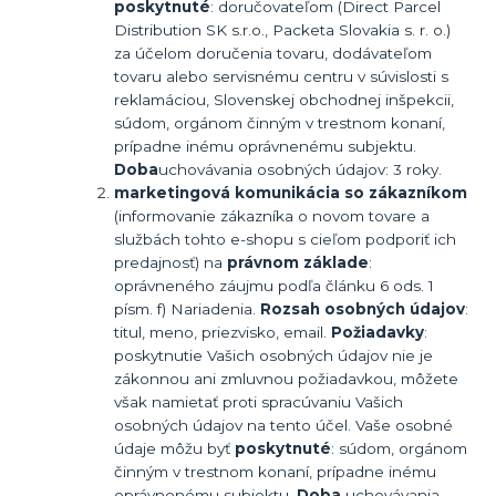
poskytnuté
: doručovateľom (Direct Parcel
Distribution SK s.r.o., Packeta Slovakia s. r. o.)
za účelom doručenia tovaru, dodávateľom
tovaru alebo servisnému centru v súvislosti s
reklamáciou, Slovenskej obchodnej inšpekcii,
súdom, orgánom činným v trestnom konaní,
prípadne inému oprávnenému subjektu.
Doba
uchovávania osobných údajov: 3 roky.
marketingová komunikácia so zákazníkom
(informovanie zákazníka o novom tovare a
službách tohto e-shopu s cieľom podporiť ich
predajnosť) na
právnom základe
:
oprávneného záujmu podľa článku 6 ods. 1
písm. f) Nariadenia.
Rozsah osobných údajov
:
titul, meno, priezvisko, email.
Požiadavky
:
poskytnutie Vašich osobných údajov nie je
zákonnou ani zmluvnou požiadavkou, môžete
však namietať proti spracúvaniu Vašich
osobných údajov na tento účel. Vaše osobné
údaje môžu byť
poskytnuté
: súdom, orgánom
činným v trestnom konaní, prípadne inému
oprávnenému subjektu.
Doba
uchovávania