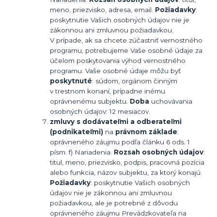
meno, priezvisko, adresa, email.
Požiadavky
:
poskytnutie Vašich osobných údajov nie je
zákonnou ani zmluvnou požiadavkou.
V prípade, ak sa chcete zúčastniť vernostného
programu, potrebujeme Vaše osobné údaje za
účelom poskytovania výhod vernostného
programu. Vaše osobné údaje môžu byť
poskytnuté
: súdom, orgánom činným
v trestnom konaní, prípadne inému
oprávnenému subjektu.
Doba
uchovávania
osobných údajov: 12 mesiacov.
zmluvy s dodávateľmi a odberateľmi
(podnikateľmi)
na
právnom základe
:
oprávneného záujmu podľa článku 6 ods. 1
písm. f) Nariadenia.
Rozsah osobných údajov
:
titul, meno, priezvisko, podpis, pracovná pozícia
alebo funkcia, názov subjektu, za ktorý konajú.
Požiadavky
: poskytnutie Vašich osobných
údajov nie je zákonnou ani zmluvnou
požiadavkou, ale je potrebné z dôvodu
oprávneného záujmu Prevádzkovateľa na