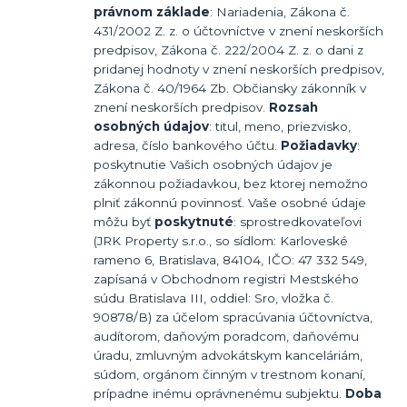
právnom základe
: Nariadenia, Zákona č.
431/2002 Z. z. o účtovníctve v znení neskorších
predpisov, Zákona č. 222/2004 Z. z. o dani z
pridanej hodnoty v znení neskorších predpisov,
Zákona č. 40/1964 Zb. Občiansky zákonník v
znení neskorších predpisov.
Rozsah
osobných údajov
: titul, meno, priezvisko,
adresa, číslo bankového účtu.
Požiadavky
:
poskytnutie Vašich osobných údajov je
zákonnou požiadavkou, bez ktorej nemožno
plniť zákonnú povinnosť. Vaše osobné údaje
môžu byť
poskytnuté
: sprostredkovateľovi
(JRK Property s.r.o., so sídlom: Karloveské
rameno 6, Bratislava, 84104, IČO: 47 332 549,
zapísaná v Obchodnom registri Mestského
súdu Bratislava III, oddiel: Sro, vložka č.
90878/B) za účelom spracúvania účtovníctva,
audítorom, daňovým poradcom, daňovému
úradu, zmluvným advokátskym kanceláriám,
súdom, orgánom činným v trestnom konaní,
prípadne inému oprávnenému subjektu.
Doba