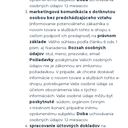
osobných údajov: 12 mesiacov.
marketingová komunikácia s dotknutou
osobou bez predchádzajúceho vzťahu
(informovanie potenciálneho zákazníka o
novom tovare a službách tohto e-shopu s
cieľom podporiť ich predajnosť) na
právnom
základe
: Vášho súhlasu podľa článku 6 ods. 1
písm. a) Nariadenia.
Rozsah osobných
údajov
: titul, meno, priezvisko, email.
Požiadavky
: poskytnutie Vašich osobných
údajov nie je zákonnou ani zmluvnou
požiadavkou. V prípade, ak chcete dostávať
informácie o novom tovare a službách tohto e-
shopu, potrebujeme Vaše osobné údaje za
účelom oboznámenia Vás o týchto
informáciách. Vaše osobné údaje môžu byť
poskytnuté
: súdom, orgánom činným
v trestnom konaní, prípadne inému
oprávnenému subjektu.
Doba
uchovávania
osobných údajov: 12 mesiacov.
spracovanie účtovných dokladov
na