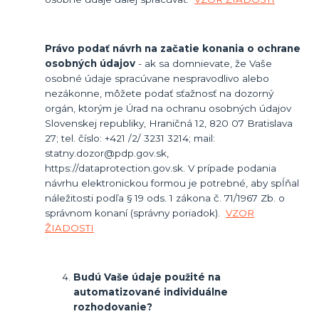
Právo podať návrh na začatie konania o ochrane
osobných údajov
- ak sa domnievate, že Vaše
osobné údaje spracúvane nespravodlivo alebo
nezákonne, môžete podať sťažnosť na dozorný
orgán, ktorým je Úrad na ochranu osobných údajov
Slovenskej republiky, Hraničná 12, 820 07 Bratislava
27; tel. číslo: +421 /2/ 3231 3214; mail:
statny.dozor@pdp.gov.sk,
https://dataprotection.gov.sk. V prípade podania
návrhu elektronickou formou je potrebné, aby spĺňal
náležitosti podľa § 19 ods. 1 zákona č. 71/1967 Zb. o
správnom konaní (správny poriadok).
VZOR
ŽIADOSTI
Budú Vaše údaje použité na
automatizované individuálne
rozhodovanie?