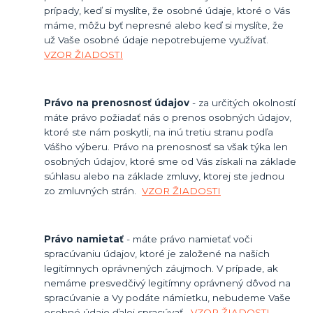
prípady, keď si myslíte, že osobné údaje, ktoré o Vás
máme, môžu byť nepresné alebo keď si myslíte, že
už Vaše osobné údaje nepotrebujeme využívať.
VZOR ŽIADOSTI
Právo na prenosnosť údajov
- za určitých okolností
máte právo požiadať nás o prenos osobných údajov,
ktoré ste nám poskytli, na inú tretiu stranu podľa
Vášho výberu. Právo na prenosnosť sa však týka len
osobných údajov, ktoré sme od Vás získali na základe
súhlasu alebo na základe zmluvy, ktorej ste jednou
zo zmluvných strán.
VZOR ŽIADOSTI
Právo namietať
- máte právo namietať voči
spracúvaniu údajov, ktoré je založené na našich
legitímnych oprávnených záujmoch. V prípade, ak
nemáme presvedčivý legitímny oprávnený dôvod na
spracúvanie a Vy podáte námietku, nebudeme Vaše
osobné údaje ďalej spracúvať.
VZOR ŽIADOSTI