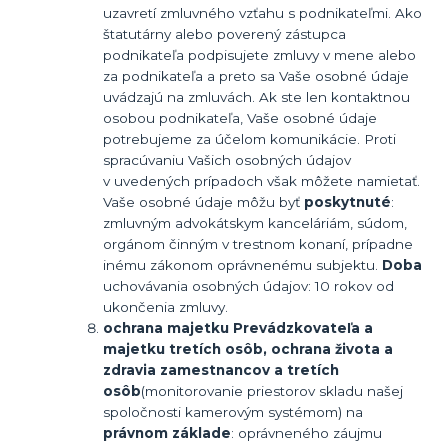
uzavretí zmluvného vzťahu s podnikateľmi. Ako
štatutárny alebo poverený zástupca
podnikateľa podpisujete zmluvy v mene alebo
za podnikateľa a preto sa Vaše osobné údaje
uvádzajú na zmluvách. Ak ste len kontaktnou
osobou podnikateľa, Vaše osobné údaje
potrebujeme za účelom komunikácie. Proti
spracúvaniu Vašich osobných údajov
v uvedených prípadoch však môžete namietať.
Vaše osobné údaje môžu byť
poskytnuté
:
zmluvným advokátskym kanceláriám, súdom,
orgánom činným v trestnom konaní, prípadne
inému zákonom oprávnenému subjektu.
Doba
uchovávania osobných údajov: 10 rokov od
ukončenia zmluvy.
ochrana majetku Prevádzkovateľa a
majetku tretích osôb,
ochrana života a
zdravia zamestnancov a tretích
osôb
(monitorovanie priestorov skladu našej
spoločnosti kamerovým systémom) na
právnom základe
: oprávneného záujmu