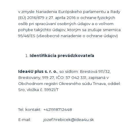
v zmysle Nariadenia Európskeho parlamentu a Rady
(EÚ) 2016/679 z 27. apríla 2016 o ochrane fyzických
osôb pri spracúvaní osobných údajov a o voľnom
pohybe takýchto údajov, ktorým sa zrušuje smernica
95/46/ES (všeobecné nariadenie o ochrane údajov)
Identifikácia prevádzkovateľa
Idea4U plus s. r. o.
, so sídlom: Brestová 911/32,
Brestovany, 919 27, IČO: 57 042 331, zapísaná v
Obchodnom registri Okresného súdu Trnava, oddiel:
Sro, vložka č. 59921/T
Tel. kontakt: +421918712448
E-mail: jozef.hrebicek@idea4u.sk