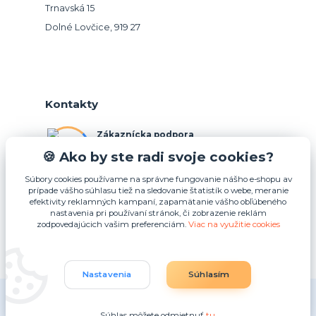
Trnavská 15
Dolné Lovčice, 919 27
Kontakty
Zákaznícka podpora
+421 948 026 088
🍪 Ako by ste radi svoje cookies?
(Po-Pia, 10-15 hod.)
Súbory cookies používame na správne fungovanie nášho e-shopu av
prípade vášho súhlasu tiež na sledovanie štatistík o webe, meranie
info@podnosy.sk
efektivity reklamných kampaní, zapamätanie vášho obľúbeného
nastavenia pri používaní stránok, či zobrazenie reklám
zodpovedajúcich vašim preferenciám.
Viac na využitie cookies
Upraviť zber cookies.
Nastavenia
Súhlasím
(c) 2025 Idea4U plus s.r.o.
Súhlas môžete odmietnuť
tu
.