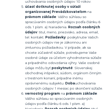
uchovávania osobných údajov: 10 rokov.
účasť dotknutej osoby v súťaži
organizovanej Prevádzkovateľom
na
právnom základe
: Vášho súhlasu so
spracúvaním osobných údajov podľa článku 6
ods. 1 písm. a) Nariadenia.
Rozsah osobných
údajov
: titul, meno, priezvisko, adresa, email,
tel. kontakt.
Požiadavky
: poskytnutie Vašich
osobných údajov nie je zákonnou ani
zmluvnou požiadavkou. V prípade, ak sa
chcete zúčastniť súťaže, potrebujeme Vaše
osobné údaje za účelom vyhodnotenia súťaže
a prípadného odovzdania výhry. Vaše osobné
údaje môžu byť
poskytnuté
: Slovenskej
obchodnej inšpekcii, súdom, orgánom činným
v trestnom konaní, prípadne inému
oprávnenému subjektu.
Doba
uchovávania
osobných údajov: 1 mesiac po skončení súťaže.
vernostný program
na
právnom základe
:
Vášho súhlasu so spracúvaním osobných
údajov podľa článku 6 ods. 1 písm. a)
Nariadenia.
Rozsah osobných údajov
: titul,