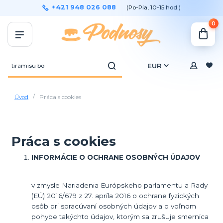
+421 948 026 088
(Po-Pia, 10-15 hod.)
0
EUR
Úvod
Práca s cookies
Práca s cookies
INFORMÁCIE O OCHRANE OSOBNÝCH ÚDAJOV
v zmysle Nariadenia Európskeho parlamentu a Rady
(EÚ) 2016/679 z 27. apríla 2016 o ochrane fyzických
osôb pri spracúvaní osobných údajov a o voľnom
pohybe takýchto údajov, ktorým sa zrušuje smernica