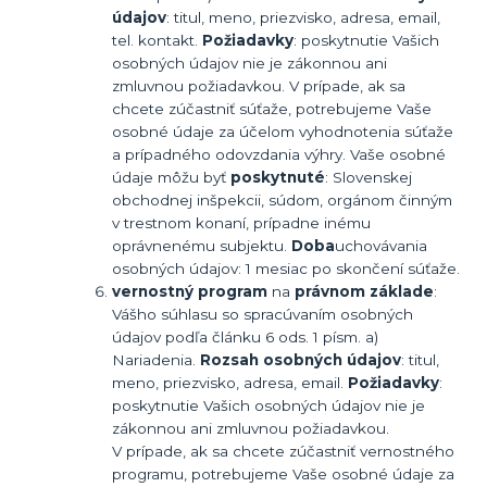
údajov
: titul, meno, priezvisko, adresa, email,
tel. kontakt.
Požiadavky
: poskytnutie Vašich
osobných údajov nie je zákonnou ani
zmluvnou požiadavkou. V prípade, ak sa
chcete zúčastniť súťaže, potrebujeme Vaše
osobné údaje za účelom vyhodnotenia súťaže
a prípadného odovzdania výhry. Vaše osobné
údaje môžu byť
poskytnuté
: Slovenskej
obchodnej inšpekcii, súdom, orgánom činným
v trestnom konaní, prípadne inému
oprávnenému subjektu.
Doba
uchovávania
osobných údajov: 1 mesiac po skončení súťaže.
vernostný program
na
právnom základe
:
Vášho súhlasu so spracúvaním osobných
údajov podľa článku 6 ods. 1 písm. a)
Nariadenia.
Rozsah osobných údajov
: titul,
meno, priezvisko, adresa, email.
Požiadavky
:
poskytnutie Vašich osobných údajov nie je
zákonnou ani zmluvnou požiadavkou.
V prípade, ak sa chcete zúčastniť vernostného
programu, potrebujeme Vaše osobné údaje za