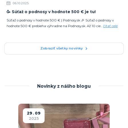
06.10.2025
🥳 Súťaž o podnosy v hodnote 500 € je tu!
Súťaž o podnosy v hodnote 500 € | Podnosy.sk 🎉 Súťaž o podnosy v
hodnote 500 € prebieha výhradne na Podnosy.sk. Až 10 cie...
čítať celé
Zobraziť všetky novinky
Novinky z nášho blogu
29
09
2025