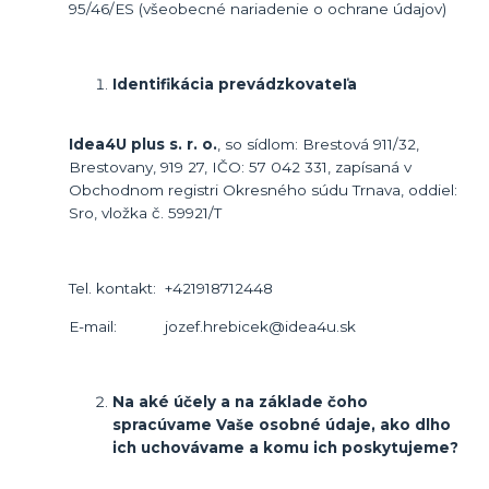
95/46/ES (všeobecné nariadenie o ochrane údajov)
Identifikácia prevádzkovateľa
Idea4U plus s. r. o.
, so sídlom: Brestová 911/32,
Brestovany, 919 27, IČO: 57 042 331, zapísaná v
Obchodnom registri Okresného súdu Trnava, oddiel:
Sro, vložka č. 59921/T
Tel. kontakt: +421918712448
E-mail: jozef.hrebicek@idea4u.sk
Na aké ú
čely a na základe čoho
spracúvame Vaše osobné údaje, ako dlho
ich uchovávame a komu ich poskytujeme?