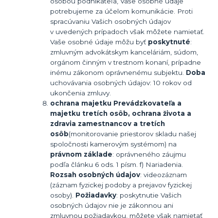
osobou podnikateľa, Vaše osobné údaje
potrebujeme za účelom komunikácie. Proti
spracúvaniu Vašich osobných údajov
v uvedených prípadoch však môžete namietať.
Vaše osobné údaje môžu byť
poskytnuté
:
zmluvným advokátskym kanceláriám, súdom,
orgánom činným v trestnom konaní, prípadne
inému zákonom oprávnenému subjektu.
Doba
uchovávania osobných údajov: 10 rokov od
ukončenia zmluvy.
ochrana majetku Prevádzkovateľa a
majetku tretích osôb,
ochrana života a
zdravia zamestnancov a tretích
osôb
(monitorovanie priestorov skladu našej
spoločnosti kamerovým systémom) na
právnom základe
: oprávneného záujmu
podľa článku 6 ods. 1 písm. f) Nariadenia.
Rozsah osobných údajov
: videozáznam
(záznam fyzickej podoby a prejavov fyzickej
osoby).
Požiadavky
: poskytnutie Vašich
osobných údajov nie je zákonnou ani
zmluvnou požiadavkou, môžete však namietať