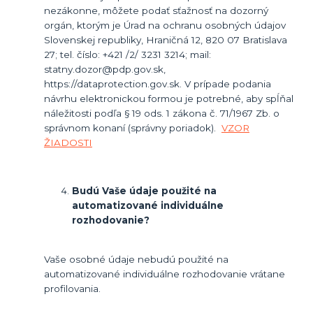
nezákonne, môžete podať sťažnosť na dozorný
orgán, ktorým je Úrad na ochranu osobných údajov
Slovenskej republiky, Hraničná 12, 820 07 Bratislava
27; tel. číslo: +421 /2/ 3231 3214; mail:
statny.dozor@pdp.gov.sk,
https://dataprotection.gov.sk. V prípade podania
návrhu elektronickou formou je potrebné, aby spĺňal
náležitosti podľa § 19 ods. 1 zákona č. 71/1967 Zb. o
správnom konaní (správny poriadok).
VZOR
ŽIADOSTI
Budú Vaše údaje použité na
automatizované individuálne
rozhodovanie?
Vaše osobné údaje nebudú použité na
automatizované individuálne rozhodovanie vrátane
profilovania.