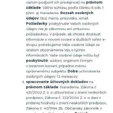
cieľom podporiť ich predajnosť) na
právnom
základe
: Vášho súhlasu podľa článku 6 ods. 1
písm. a) Nariadenia.
Rozsah osobných
údajov
: titul, meno, priezvisko, email.
Požiadavky
: poskytnutie Vašich osobných
údajov nie je zákonnou ani zmluvnou
požiadavkou. V prípade, ak chcete dostávať
informácie o novom tovare a službách tohto e-
shopu, potrebujeme Vaše osobné údaje za
účelom oboznámenia Vás o týchto
informáciách. Vaše osobné údaje môžu byť
poskytnuté
: súdom, orgánom činným
v trestnom konaní, prípadne inému
oprávnenému subjektu.
Doba
uchovávania
osobných údajov: 12 mesiacov.
spracovanie účtovných dokladov
na
právnom základe
: Nariadenia, Zákona č.
431/2002 Z. z. o účtovníctve v znení neskorších
predpisov, Zákona č. 222/2004 Z. z. o dani z
pridanej hodnoty v znení neskorších predpisov,
Zákona č. 40/1964 Zb. Občiansky zákonník v