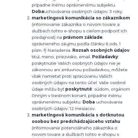
prípadne inému oprávnenému subjektu.
Doba
uchovávania osobných údajov: 3 roky.
marketingová komunikácia so zákazníkom
(informovanie zákazníka o novom tovare a
službách tohto e-shopu s cieľom podporiť ich
predajnosť) na
právnom základe
:
oprávneného záujmu podľa článku 6 ods. 1
písm. f) Nariadenia.
Rozsah osobných údajov
:
titul, meno, priezvisko, email.
Požiadavky
:
poskytnutie Vašich osobných údajov nie je
zákonnou ani zmluvnou požiadavkou, môžete
však namietať proti spracúvaniu Vašich
osobných údajov na tento účel. Vaše osobné
údaje môžu byť
poskytnuté
: súdom, orgánom
činným v trestnom konaní, prípadne inému
oprávnenému subjektu.
Doba
uchovávania
osobných údajov: 12 mesiacov.
marketingová komunikácia s dotknutou
osobou bez predchádzajúceho vzťahu
(informovanie potenciálneho zákazníka o
novom tovare a službách tohto e-shopu s