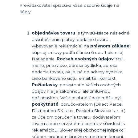
Prevádzkovateľ spracúva Vaše osobné údaje na
účely:
objednávka tovaru
(s tým súvisiace následné
uskutočnenie platby, dodanie tovaru,
vybavovanie reklamácie) na
právnom základe
:
kúpnej zmluvy podľa článku 6 ods. 1 písm. b)
Nariadenia.
Rozsah osobných údajov
: titul,
meno, priezvisko, adresa bydliska, adresa
dodania tovaru, ak je iná od adresy bydliska,
číslo bankového účtu, email, tel. kontakt.
Požiadavky
: poskytnutie Vašich osobných
údajov nie je zákonnou, ale zmluvnou
požiadavkou. Vaše osobné údaje môžu byť
poskytnuté
: doručovateľom (Direct Parcel
Distribution SK s.r.o., Packeta Slovakia s. r. o.)
za účelom doručenia tovaru, dodávateľom
tovaru alebo servisnému centru v súvislosti s
reklamáciou, Slovenskej obchodnej inšpekcii,
súdom, orgánom činným v trestnom konaní,