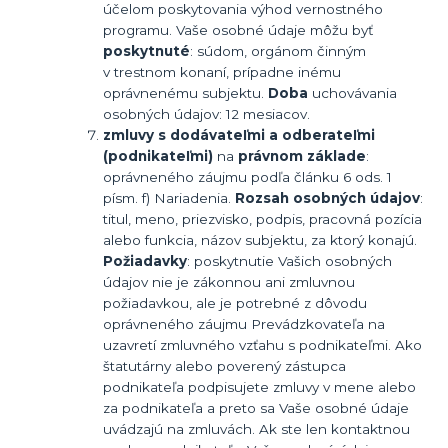
účelom poskytovania výhod vernostného
programu. Vaše osobné údaje môžu byť
poskytnuté
: súdom, orgánom činným
v trestnom konaní, prípadne inému
oprávnenému subjektu.
Doba
uchovávania
osobných údajov: 12 mesiacov.
zmluvy s dodávateľmi a odberateľmi
(podnikateľmi)
na
právnom základe
:
oprávneného záujmu podľa článku 6 ods. 1
písm. f) Nariadenia.
Rozsah osobných údajov
:
titul, meno, priezvisko, podpis, pracovná pozícia
alebo funkcia, názov subjektu, za ktorý konajú.
Požiadavky
: poskytnutie Vašich osobných
údajov nie je zákonnou ani zmluvnou
požiadavkou, ale je potrebné z dôvodu
oprávneného záujmu Prevádzkovateľa na
uzavretí zmluvného vzťahu s podnikateľmi. Ako
štatutárny alebo poverený zástupca
podnikateľa podpisujete zmluvy v mene alebo
za podnikateľa a preto sa Vaše osobné údaje
uvádzajú na zmluvách. Ak ste len kontaktnou