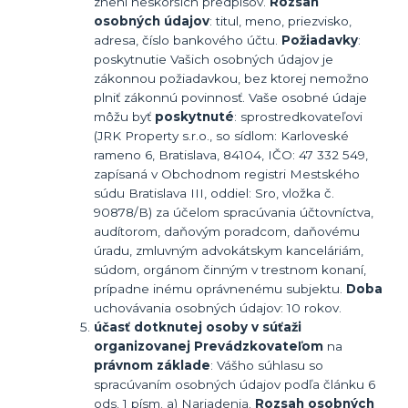
znení neskorších predpisov.
Rozsah
osobných údajov
: titul, meno, priezvisko,
adresa, číslo bankového účtu.
Požiadavky
:
poskytnutie Vašich osobných údajov je
zákonnou požiadavkou, bez ktorej nemožno
plniť zákonnú povinnosť. Vaše osobné údaje
môžu byť
poskytnuté
: sprostredkovateľovi
(JRK Property s.r.o., so sídlom: Karloveské
rameno 6, Bratislava, 84104, IČO: 47 332 549,
zapísaná v Obchodnom registri Mestského
súdu Bratislava III, oddiel: Sro, vložka č.
90878/B) za účelom spracúvania účtovníctva,
audítorom, daňovým poradcom, daňovému
úradu, zmluvným advokátskym kanceláriám,
súdom, orgánom činným v trestnom konaní,
prípadne inému oprávnenému subjektu.
Doba
uchovávania osobných údajov: 10 rokov.
účasť dotknutej osoby v súťaži
organizovanej Prevádzkovateľom
na
právnom základe
: Vášho súhlasu so
spracúvaním osobných údajov podľa článku 6
ods. 1 písm. a) Nariadenia.
Rozsah osobných