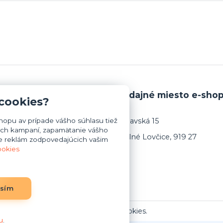
i platby a dopravy
Výdajné miesto e-sho
 cookies?
opu av prípade vášho súhlasu tiež
Trnavská 15
mných kampaní, zapamätanie vášho
Dolné Lovčice, 919 27
ie reklám zodpovedajúcich vašim
ookies
asím
Upraviť zber cookies.
u
.