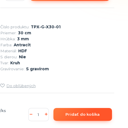
Číslo produktu:
TPX-G-X30-01
Priemer:
30 cm
Hrúbka:
3 mm
Farba:
Antracit
Materiál:
HDF
S dierou:
Nie
Tvar:
Kruh
Gravírovanie:
S gravírom
Do obľúbených
/
ks
Pridať do košíka