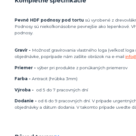
Kompletné špecifikácie
Pevné HDF podnosy pod tortu
sú vyrobené z drevovlákn
Podnosy sú niekoľkonásobne pevnejšie ako lepenkové. Vh
podnosy.
Gravír -
Možnosť gravírovania vlastného loga (veľkosť loga
objednávke, poprípade nám zašlite obrázok na e-mail
info
Priemer -
výber pri produkte z ponúkaných priemerov
Farba -
Antracit (hrúbka 3mm)
Výroba -
od 5 do 7 pracovných dní
Dodanie -
od 6 do 9 pracovných dní. V prípade urgentných
objednávky a dátum dodania. V takomto prípade uvedte d