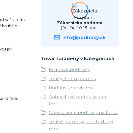
d vašu tortu.
Zákaznícka podpora
 hrubšie
(Po-Pia, 10-15 hod.)
info@podnosy.sk
tu pri
Tovar zaradený v kategóriách
Kruhové podnosy
Tenký 3 mm podnos
Podnos s gravírom
Antracitové podnosy pod
esť číslo
tortu
Gravírované podnosy na tortu
Tenké podnosy pod tortu (3
mm)