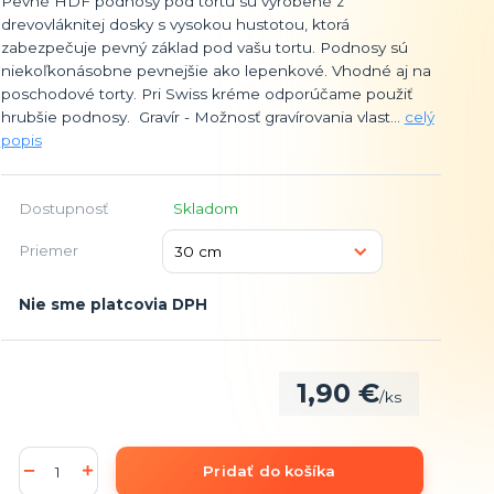
Pevné HDF podnosy pod tortu sú vyrobené z
drevovláknitej dosky s vysokou hustotou, ktorá
zabezpečuje pevný základ pod vašu tortu. Podnosy sú
niekoľkonásobne pevnejšie ako lepenkové. Vhodné aj na
poschodové torty. Pri Swiss kréme odporúčame použiť
hrubšie podnosy. Gravír - Možnosť gravírovania vlast...
celý
popis
Dostupnosť
Skladom
Priemer
Nie sme platcovia DPH
1,90 €
/
ks
Pridať do košíka