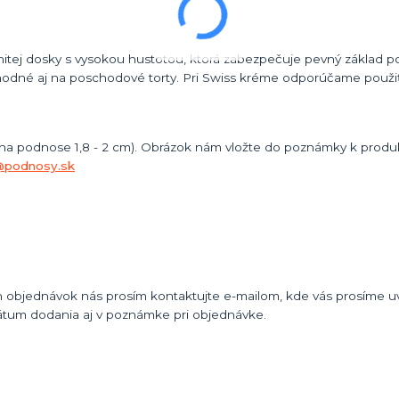
itej dosky s vysokou hustotou, ktorá zabezpečuje pevný základ po
odné aj na poschodové torty. Pri Swiss kréme odporúčame použiť
 na podnose 1,8 - 2 cm). Obrázok nám vložte do poznámky k produk
@podnosy.sk
 objednávok nás prosím kontaktujte e-mailom, kde vás prosíme uvi
átum dodania aj v poznámke pri objednávke.