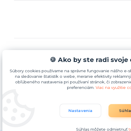
Informácie pre zákazníkov
Možnost
🍪 Ako by ste radi svoje
Súbory cookies používame na správne fungovanie nášho e-sh
Bezpečnostné pokyny
na sledovanie štatistík o webe, meranie efektivity rekla
O nás
obľúbeného nastavenia pri používaní stránok, či zobrazen
preferenciám.
Viac na využitie c
Obchodné podmienky
Kontakty
Nastavenia
Súhl
Súhlas môžete odmietnuť
t