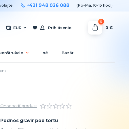
+421 948 026 088
olajte.
(Po-Pia, 10-15 hod.)
0
0 €
EUR
Prihlásenie
konštrukcie
Iné
Bazár
 cm
Ohodnotiť produkt
Podnos gravír pod tortu