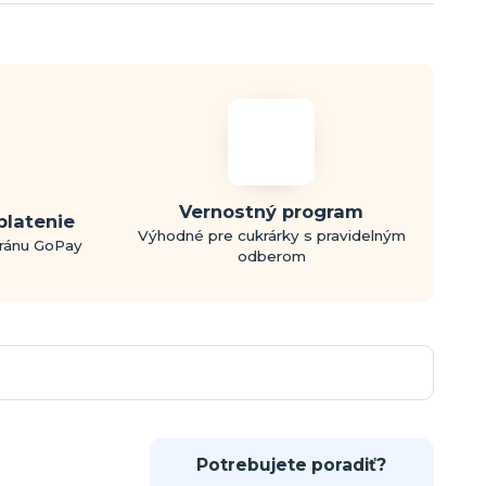
Vernostný program
platenie
Výhodné pre cukrárky s pravidelným
bránu GoPay
odberom
Potrebujete poradiť?