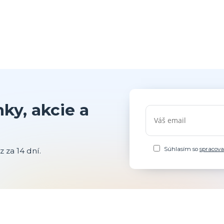
ky, akcie a
Súhlasím so
spracov
 za 14 dní.