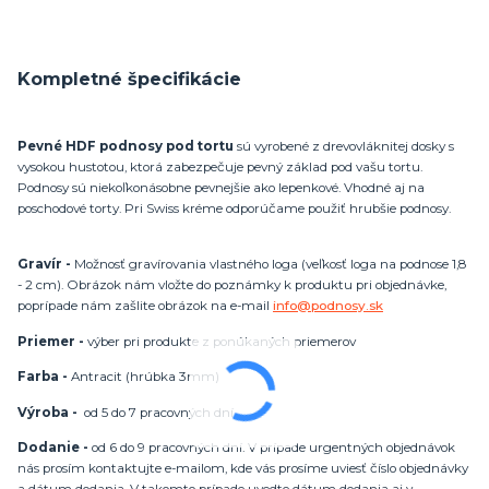
Kompletné špecifikácie
Pevné HDF podnosy pod tortu
sú vyrobené z drevovláknitej dosky s
vysokou hustotou, ktorá zabezpečuje pevný základ pod vašu tortu.
Podnosy sú niekoľkonásobne pevnejšie ako lepenkové. Vhodné aj na
poschodové torty. Pri Swiss kréme odporúčame použiť hrubšie podnosy.
Gravír -
Možnosť gravírovania vlastného loga (veľkosť loga na podnose 1,8
- 2 cm). Obrázok nám vložte do poznámky k produktu pri objednávke,
poprípade nám zašlite obrázok na e-mail
info@podnosy.sk
Priemer -
výber pri produkte z ponúkaných priemerov
Farba -
Antracit (hrúbka 3mm)
Výroba -
od 5 do 7 pracovných dní
Dodanie -
od 6 do 9 pracovných dní. V prípade urgentných objednávok
nás prosím kontaktujte e-mailom, kde vás prosíme uviesť číslo objednávky