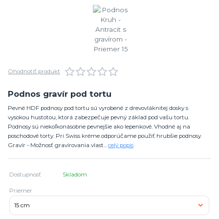
Ohodnotiť produkt
Podnos gravír pod tortu
Pevné HDF podnosy pod tortu sú vyrobené z drevovláknitej dosky s
vysokou hustotou, ktorá zabezpečuje pevný základ pod vašu tortu.
Podnosy sú niekoľkonásobne pevnejšie ako lepenkové. Vhodné aj na
poschodové torty. Pri Swiss kréme odporúčame použiť hrubšie podnosy.
Gravír - Možnosť gravírovania vlast...
celý popis
Dostupnosť
Skladom
Priemer