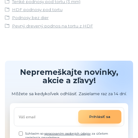
Tenké podnosy pod tortu (3 mm)
HDF podnosy pod tortu
Podnosy bez dier
Pevný drevený podnos na tortu z HDF
Nepremeškajte novinky,
akcie a zľavy!
Môžete sa kedykoľvek odhlásiť. Zasielame raz za 14 dní.
Prihlásiť sa
Súhlasím so
spracovaním osobných údajov
za účelom
zasielania newslettera.