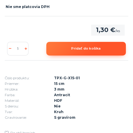
Nie sme platcovia DPH
1,30 €
/
ks
Pridať do košíka
Číslo produktu:
TPX-G-X15-01
Priemer:
15 cm
Hrúbka:
3 mm
Farba:
Antracit
Materiál:
HDF
S dierou:
Nie
Tvar:
Kruh
Gravírovanie:
S gravírom