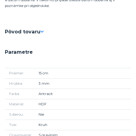
a dátum dodania. V takomto prípade uvedte dátum dodania aj v
poznámke pri objednávke.
Pôvod tovaru
Parametre
Priemer
15 cm
Hrúbka
3 mm
Farba
Antracit
Materiál
HDF
S dierou
Nie
Tvar
Kruh
Gravírovanie
S gravírom