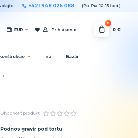
+421 948 026 088
olajte.
(Po-Pia, 10-15 hod.)
0
0 €
EUR
Prihlásenie
konštrukcie
Iné
Bazár
 cm
Ohodnotiť produkt
Podnos gravír pod tortu