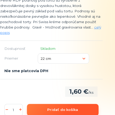
Pevné HDF podnosy pod tortu sú vyrobené z
drevovláknitej dosky s vysokou hustotou, ktorá
zabezpečuje pevný základ pod vašu tortu. Podnosy sú
niekoľkonásobne pevnejšie ako lepenkové. Vhodné aj na
poschodové torty. Pri Swiss kréme odporúčame použiť
hrubšie podnosy. Gravír - Možnosť gravírovania vlast...
celý
popis
Dostupnosť
Skladom
Priemer
Nie sme platcovia DPH
1,60 €
/
ks
Pridať do košíka