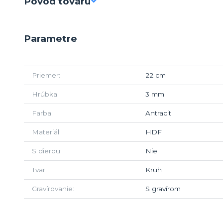
Pôvod tovaru
Parametre
Priemer
22 cm
Hrúbka
3 mm
Farba
Antracit
Materiál
HDF
S dierou
Nie
Tvar
Kruh
Gravírovanie
S gravírom