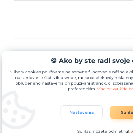
Informácie pre zákazníkov
Možnost
🍪 Ako by ste radi svoje
Súbory cookies používame na správne fungovanie nášho e-sh
Bezpečnostné pokyny
na sledovanie štatistík o webe, meranie efektivity rekla
O nás
obľúbeného nastavenia pri používaní stránok, či zobrazen
preferenciám.
Viac na využitie c
Obchodné podmienky
Kontakty
Nastavenia
Súhl
Súhlas môžete odmietnuť
t