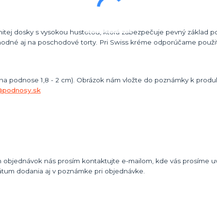
itej dosky s vysokou hustotou, ktorá zabezpečuje pevný základ po
odné aj na poschodové torty. Pri Swiss kréme odporúčame použiť
 na podnose 1,8 - 2 cm). Obrázok nám vložte do poznámky k produk
@podnosy.sk
 objednávok nás prosím kontaktujte e-mailom, kde vás prosíme uvi
átum dodania aj v poznámke pri objednávke.