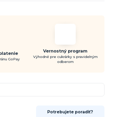
Vernostný program
platenie
Výhodné pre cukrárky s pravidelným
bránu GoPay
odberom
Potrebujete poradiť?