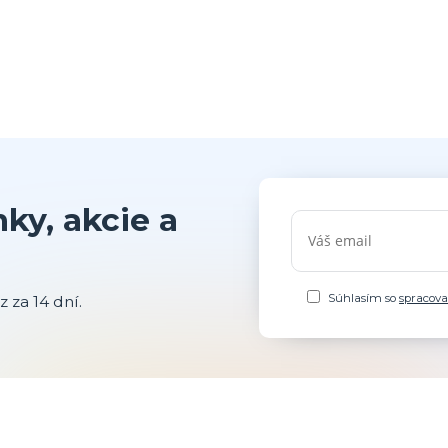
ky, akcie a
Súhlasím so
spracov
 za 14 dní.