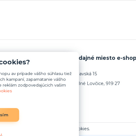
i platby a dopravy
Výdajné miesto e-sho
 cookies?
opu av prípade vášho súhlasu tiež
Trnavská 15
mných kampaní, zapamätanie vášho
Dolné Lovčice, 919 27
ie reklám zodpovedajúcich vašim
ookies
asím
Upraviť zber cookies.
u
.