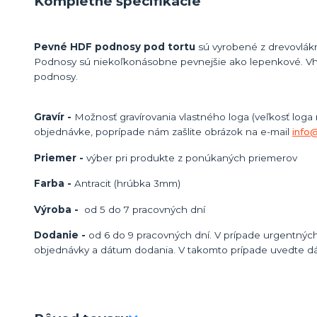
Kompletné špecifikácie
Pevné HDF podnosy pod tortu
sú vyrobené z drevovlákn
Podnosy sú niekoľkonásobne pevnejšie ako lepenkové. Vh
podnosy.
Gravír -
Možnosť gravírovania vlastného loga (veľkosť loga
objednávke, poprípade nám zašlite obrázok na e-mail
info
Priemer -
výber pri produkte z ponúkaných priemerov
Farba -
Antracit (hrúbka 3mm)
Výroba -
od 5 do 7 pracovných dní
Dodanie -
od 6 do 9 pracovných dní. V prípade urgentných
objednávky a dátum dodania. V takomto prípade uvedte d