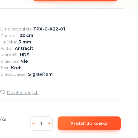
Číslo produktu:
TPX-G-X22-01
Priemer:
22 cm
Hrúbka:
3 mm
Farba:
Antracit
Materiál:
HDF
S dierou:
Nie
Tvar:
Kruh
Gravírovanie:
S gravírom
Do obľúbených
/
ks
Pridať do košíka