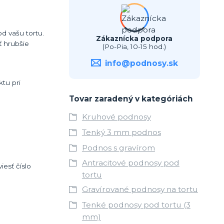
d vašu tortu.
Zákaznícka podpora
 hrubšie
(Po-Pia, 10-15 hod.)
info@podnosy.sk
tu pri
Tovar zaradený v kategóriách
Kruhové podnosy
Tenký 3 mm podnos
Podnos s gravírom
Antracitové podnosy pod
esť číslo
tortu
Gravírované podnosy na tortu
Tenké podnosy pod tortu (3
mm)