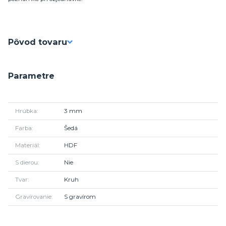
Pôvod tovaru
Parametre
Hrúbka
3 mm
Farba
Šedá
Materiál
HDF
S dierou
Nie
Tvar
Kruh
Gravírovanie
S gravírom