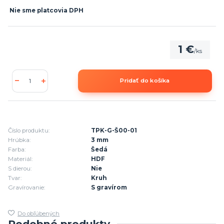
Nie sme platcovia DPH
1 €
/
ks
Pridať do košíka
Číslo produktu:
TPK-G-Š00-01
Hrúbka:
3 mm
Farba:
Šedá
Materiál:
HDF
S dierou:
Nie
Tvar:
Kruh
Gravírovanie:
S gravírom
Do obľúbených
Podobné produkty