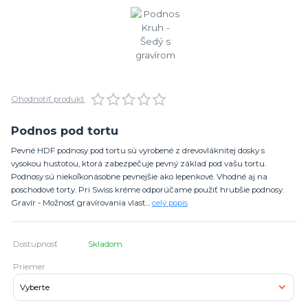
Ohodnotiť produkt
Podnos pod tortu
Pevné HDF podnosy pod tortu sú vyrobené z drevovláknitej dosky s
vysokou hustotou, ktorá zabezpečuje pevný základ pod vašu tortu.
Podnosy sú niekoľkonásobne pevnejšie ako lepenkové. Vhodné aj na
poschodové torty. Pri Swiss kréme odporúčame použiť hrubšie podnosy.
Gravír - Možnosť gravírovania vlast...
celý popis
Dostupnosť
Skladom
Priemer