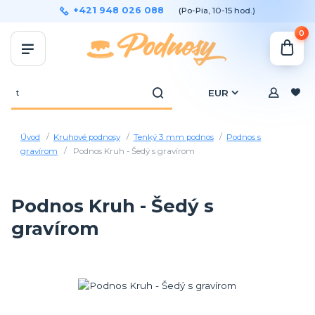
+421 948 026 088
(Po-Pia, 10-15 hod.)
0
EUR
Úvod
Kruhové podnosy
Tenký 3 mm podnos
Podnos s
gravírom
Podnos Kruh - Šedý s gravírom
Podnos Kruh - Šedý s
gravírom