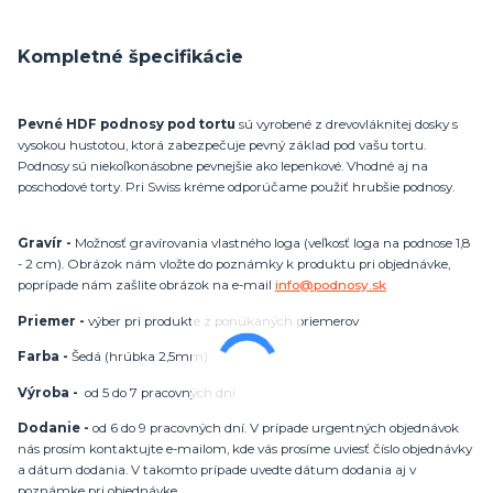
Kompletné špecifikácie
Pevné HDF podnosy pod tortu
sú vyrobené z drevovláknitej dosky s
vysokou hustotou, ktorá zabezpečuje pevný základ pod vašu tortu.
Podnosy sú niekoľkonásobne pevnejšie ako lepenkové. Vhodné aj na
poschodové torty. Pri Swiss kréme odporúčame použiť hrubšie podnosy.
Gravír -
Možnosť gravírovania vlastného loga (veľkosť loga na podnose 1,8
- 2 cm). Obrázok nám vložte do poznámky k produktu pri objednávke,
poprípade nám zašlite obrázok na e-mail
info@podnosy.sk
Priemer -
výber pri produkte z ponúkaných priemerov
Farba -
Šedá (hrúbka 2,5mm)
Výroba -
od 5 do 7 pracovných dní
Dodanie -
od 6 do 9 pracovných dní. V prípade urgentných objednávok
nás prosím kontaktujte e-mailom, kde vás prosíme uviesť číslo objednávky
a dátum dodania. V takomto prípade uvedte dátum dodania aj v
poznámke pri objednávke.