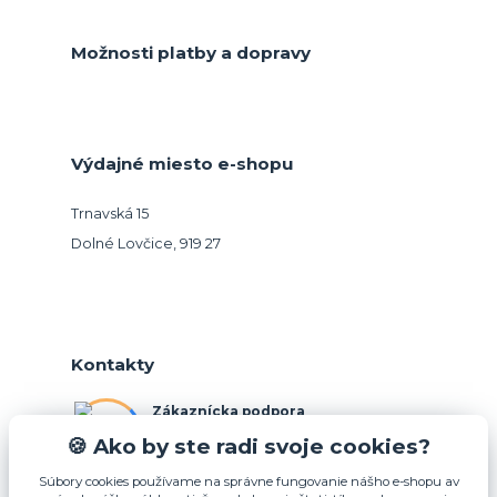
Možnosti platby a dopravy
Výdajné miesto e-shopu
Trnavská 15
Dolné Lovčice, 919 27
Kontakty
Zákaznícka podpora
+421 948 026 088
🍪 Ako by ste radi svoje cookies?
(Po-Pia, 10-15 hod.)
Súbory cookies používame na správne fungovanie nášho e-shopu av