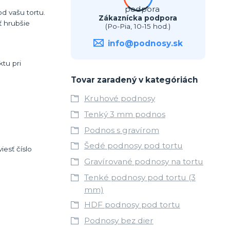
d vašu tortu.
Zákaznícka podpora
 hrubšie
(Po-Pia, 10-15 hod.)
info@podnosy.sk
tu pri
Tovar zaradený v kategóriách
Kruhové podnosy
Tenký 3 mm podnos
Podnos s gravírom
Šedé podnosy pod tortu
esť číslo
Gravírované podnosy na tortu
Tenké podnosy pod tortu (3
mm)
HDF podnosy pod tortu
Podnosy bez dier