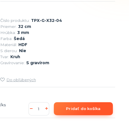
Číslo produktu:
TPX-G-X32-04
Priemer:
32 cm
Hrúbka:
3 mm
Farba:
Šedá
Materiál:
HDF
S dierou:
Nie
Tvar:
Kruh
Gravírovanie:
S gravírom
Do obľúbených
/
ks
Pridať do košíka