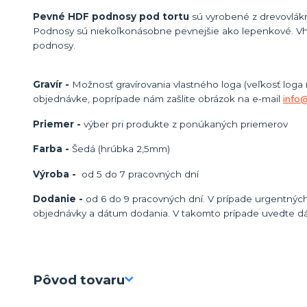
Pevné HDF podnosy pod tortu
sú vyrobené z drevovlákn
Podnosy sú niekoľkonásobne pevnejšie ako lepenkové. Vh
podnosy.
Gravír -
Možnosť gravírovania vlastného loga (veľkosť loga
objednávke, poprípade nám zašlite obrázok na e-mail
info
Priemer -
výber pri produkte z ponúkaných priemerov
Farba -
Šedá (hrúbka 2,5mm)
Výroba -
od 5 do 7 pracovných dní
Dodanie -
od 6 do 9 pracovných dní. V prípade urgentných
objednávky a dátum dodania. V takomto prípade uvedte d
Pôvod tovaru