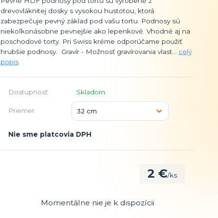
Pevné HDF podnosy pod tortu sú vyrobené z
drevovláknitej dosky s vysokou hustotou, ktorá
zabezpečuje pevný základ pod vašu tortu. Podnosy sú
niekoľkonásobne pevnejšie ako lepenkové. Vhodné aj na
poschodové torty. Pri Swiss kréme odporúčame použiť
hrubšie podnosy. Gravír - Možnosť gravírovania vlast...
celý
popis
Dostupnosť
Skladom
Priemer
Nie sme platcovia DPH
2 €
/
ks
Momentálne nie je k dispozícii