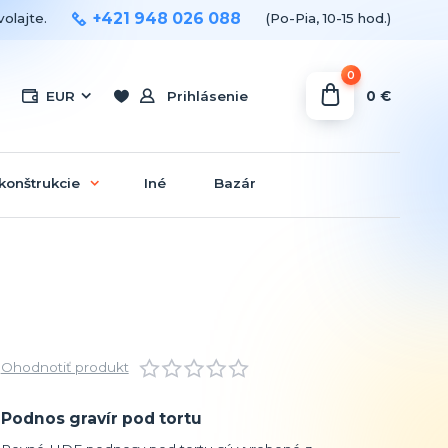
+421 948 026 088
olajte.
(Po-Pia, 10-15 hod.)
0
0 €
EUR
Prihlásenie
konštrukcie
Iné
Bazár
Ohodnotiť produkt
Podnos gravír pod tortu