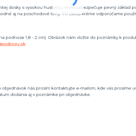
itej dosky s vysokou hustotou, ktorá zabezpečuje pevný základ po
odné aj na poschodové torty. Pri Swiss kréme odporúčame použiť
 na podnose 1,8 - 2 cm). Obrázok nám vložte do poznámky k produk
@podnosy.sk
 objednávok nás prosím kontaktujte e-mailom, kde vás prosíme uvi
átum dodania aj v poznámke pri objednávke.