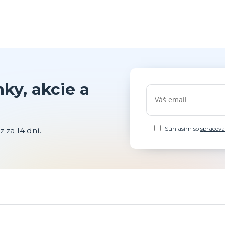
ky, akcie a
Súhlasím so
spracov
 za 14 dní.