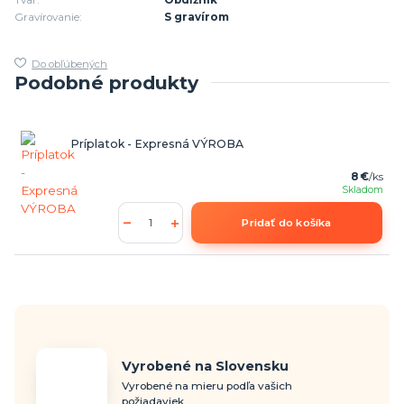
Tvar:
Obdĺžnik
Gravírovanie:
S gravírom
Do obľúbených
Podobné produkty
Príplatok - Expresná VÝROBA
8 €
/
ks
Skladom
Pridať do košíka
Vyrobené na Slovensku
Vyrobené na mieru podľa vašich
požiadaviek