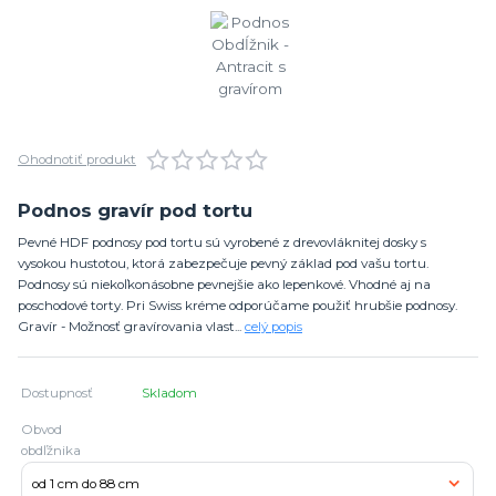
Ohodnotiť produkt
Podnos gravír pod tortu
Pevné HDF podnosy pod tortu sú vyrobené z drevovláknitej dosky s
vysokou hustotou, ktorá zabezpečuje pevný základ pod vašu tortu.
Podnosy sú niekoľkonásobne pevnejšie ako lepenkové. Vhodné aj na
poschodové torty. Pri Swiss kréme odporúčame použiť hrubšie podnosy.
Gravír - Možnosť gravírovania vlast...
celý popis
Dostupnosť
Skladom
Obvod
obdľžnika