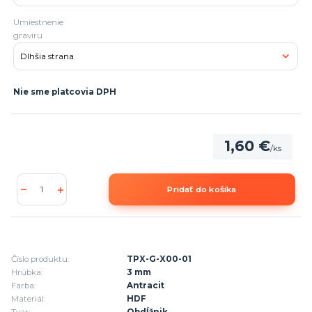
Umiestnenie
gravíru
Nie sme platcovia DPH
1,60 €
/
ks
Pridať do košíka
Číslo produktu:
TPX-G-X00-01
Hrúbka:
3 mm
Farba:
Antracit
Materiál:
HDF