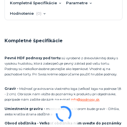
Kompletné špecifikácie
Parametre
Hodnotenie
0
Kompletné špecifikácie
Pevné HDF podnosy pod tortu
sú vyrobené z drevovláknitej dosky s
vysokou hustotou, ktorá zabezpečuje pevný základ pod vašu tortu.
Podnosy sú niekoľkonásobne pevnejšie ako lepenkové. Vhodné aj na
poschodové torty. Pri Swiss kréme odporúčame použiť hrubšie podnosy.
Gravír -
Možnosť gravírovania vlastného loga (veľkosť loga na podnose 1,8
- 2 cm). Obrázok nám vložte do poznámky k produktu pri objednávke,
poprípade nám zašlite obrázok na e-mail
info@podnosy.sk
Umiestnenie gravíru -
miesto-strana na ktorom bude gravír - Dlhšia,
alebo kratšia strana obdĺžnika
Obvod obdĺžnika - Veľkosť obdĺžnika nám uveďte do poznámky