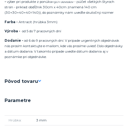
-
výber pri produkte z ponúkaných obvodov - (súčet všetkých štyroch
strán - príklad: obdĺžnik 30cm x 40cm znamená 140 cm
(30+30+40+40=140)), do poznámky nám uveďte skutočný rozmer
Farba -
Antracit (hrúbka 3mm)
Výroba -
od 5 do 7 pracovných dní
Dodanie -
od 6 do 9 pracovných dní. V prípade urgentných objednávok
nás prosím kontaktujte e-mailom, kde vás prosíme uviesť číslo objednávky
a dátum dodania. V takomto prípade uvedte dátum dodania aj v
poznámke pri objednávke.
Pôvod tovaru
Parametre
Hrúbka
3 mm