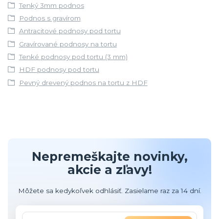
Tenký 3mm podnos
Podnos s gravírom
Antracitové podnosy pod tortu
Gravírované podnosy na tortu
Tenké podnosy pod tortu (3 mm)
HDF podnosy pod tortu
Pevný drevený podnos na tortu z HDF
Nepremeškajte novinky,
akcie a zľavy!
Môžete sa kedykoľvek odhlásiť. Zasielame raz za 14 dní.