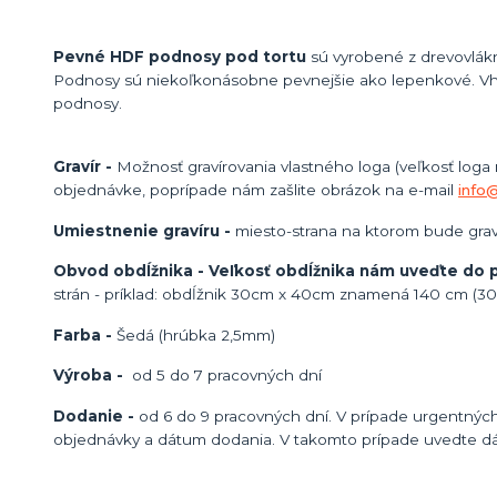
Pevné HDF podnosy pod tortu
sú vyrobené z drevovlákn
Podnosy sú niekoľkonásobne pevnejšie ako lepenkové. Vh
podnosy.
Gravír -
Možnosť gravírovania vlastného loga (veľkosť loga
objednávke, poprípade nám zašlite obrázok na e-mail
info
Umiestnenie gravíru -
miesto-strana na ktorom bude gravír
Obvod obdĺžnika - Veľkosť obdĺžnika nám uveďte do
strán - príklad: obdĺžnik 30cm x 40cm znamená 140 cm (
Farba -
Šedá (hrúbka 2,5mm)
Výroba -
od 5 do 7 pracovných dní
Dodanie -
od 6 do 9 pracovných dní. V prípade urgentných
objednávky a dátum dodania. V takomto prípade uvedte d