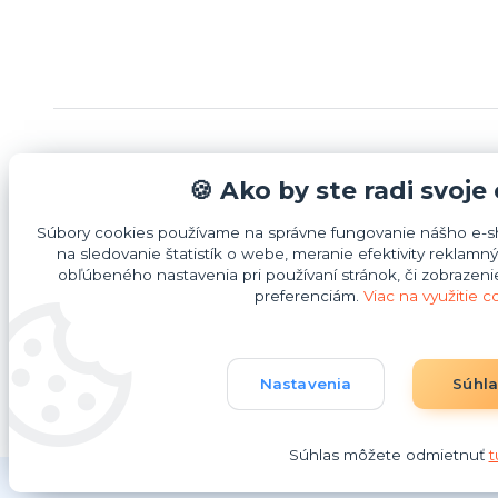
Informácie pre zákazníkov
Možnost
🍪 Ako by ste radi svoje
Súbory cookies používame na správne fungovanie nášho e-sh
Bezpečnostné pokyny
na sledovanie štatistík o webe, meranie efektivity rekla
O nás
obľúbeného nastavenia pri používaní stránok, či zobrazen
preferenciám.
Viac na využitie c
Obchodné podmienky
Kontakty
Nastavenia
Súhl
Súhlas môžete odmietnuť
t
(c) 2025 Idea4U plus s.r.o.