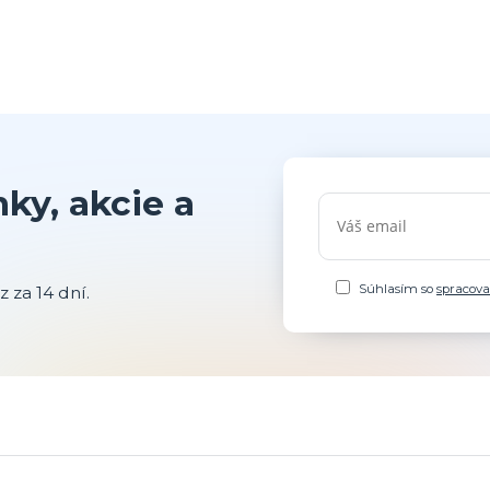
ky, akcie a
Súhlasím so
spracov
 za 14 dní.