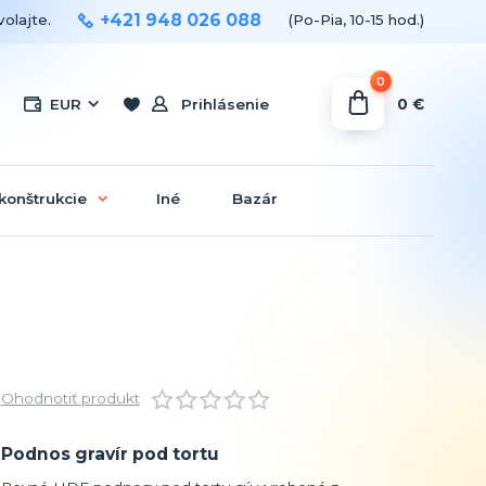
+421 948 026 088
olajte.
(Po-Pia, 10-15 hod.)
0
0 €
EUR
Prihlásenie
konštrukcie
Iné
Bazár
Ohodnotiť produkt
Podnos gravír pod tortu