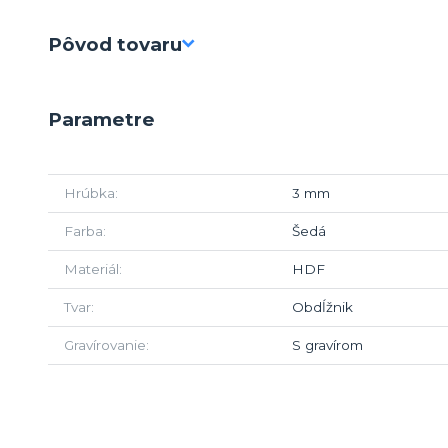
Pôvod tovaru
Parametre
Hrúbka
3 mm
Farba
Šedá
Materiál
HDF
Tvar
Obdĺžnik
Gravírovanie
S gravírom