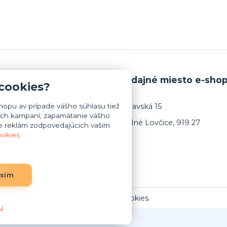
i platby a dopravy
Výdajné miesto e-sho
 cookies?
opu av prípade vášho súhlasu tiež
Trnavská 15
mných kampaní, zapamätanie vášho
Dolné Lovčice, 919 27
ie reklám zodpovedajúcich vašim
ookies
asím
Upraviť zber cookies.
u
.