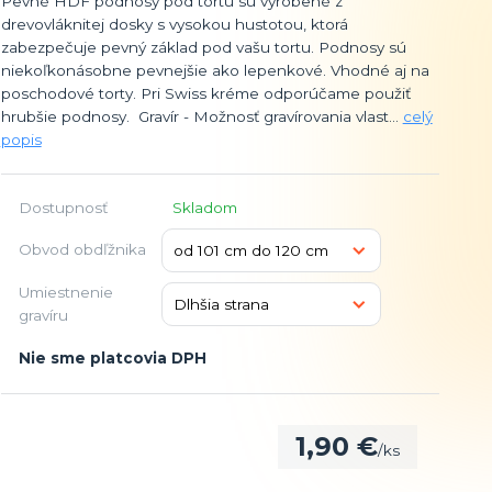
Pevné HDF podnosy pod tortu sú vyrobené z
drevovláknitej dosky s vysokou hustotou, ktorá
zabezpečuje pevný základ pod vašu tortu. Podnosy sú
niekoľkonásobne pevnejšie ako lepenkové. Vhodné aj na
poschodové torty. Pri Swiss kréme odporúčame použiť
hrubšie podnosy. Gravír - Možnosť gravírovania vlast...
celý
popis
Dostupnosť
Skladom
Obvod obdľžnika
Umiestnenie
gravíru
Nie sme platcovia DPH
1,90 €
/
ks