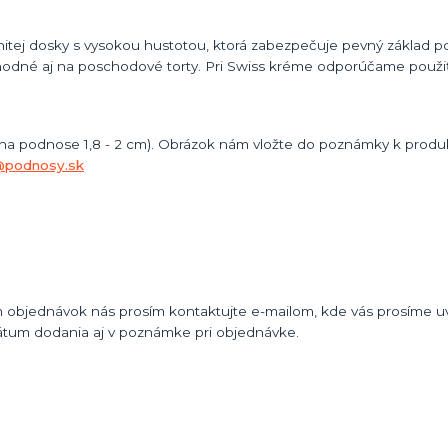
itej dosky s vysokou hustotou, ktorá zabezpečuje pevný základ po
odné aj na poschodové torty. Pri Swiss kréme odporúčame použiť
 na podnose 1,8 - 2 cm). Obrázok nám vložte do poznámky k produk
@podnosy.sk
 objednávok nás prosím kontaktujte e-mailom, kde vás prosíme uvi
átum dodania aj v poznámke pri objednávke.