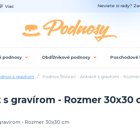
Neviete si rady? Zav
Viac
é podnosy
Obdĺžnikové podnosy
Poschodové 
dnos s gravírom
Podnos Štvorec - Antracit s gravírom - Rozme
t s gravírom - Rozmer 30x30