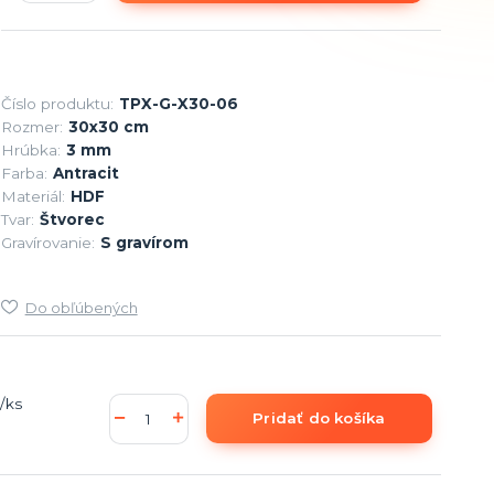
Číslo produktu:
TPX-G-X30-06
Rozmer:
30x30 cm
Hrúbka:
3 mm
Farba:
Antracit
Materiál:
HDF
Tvar:
Štvorec
Gravírovanie:
S gravírom
Do obľúbených
/
ks
Pridať do košíka