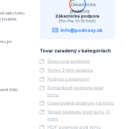
d vašu tortu.
Zákaznícka podpora
 hrubšie
(Po-Pia, 10-15 hod.)
info@podnosy.sk
tu pri
Tovar zaradený v kategóriách
Štvorcové podnosy
Tenký 3 mm podnos
Podnos s gravírom
Antracitové podnosy pod
esť číslo
tortu
Gravírované podnosy na tortu
Tenké podnosy pod tortu (3
mm)
HDF podnosy pod tortu