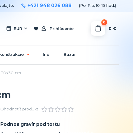
+421 948 026 088
olajte.
(Po-Pia, 10-15 hod.)
0
0 €
EUR
Prihlásenie
konštrukcie
Iné
Bazár
r 30x30 cm
 cm
Ohodnotiť produkt
Podnos gravír pod tortu