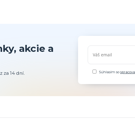
ky, akcie a
Súhlasím so
spracov
 za 14 dní.