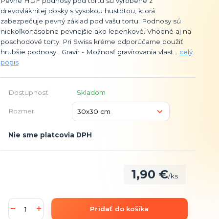
Pevné HDF podnosy pod tortu sú vyrobené z
drevovláknitej dosky s vysokou hustotou, ktorá
zabezpečuje pevný základ pod vašu tortu. Podnosy sú
niekoľkonásobne pevnejšie ako lepenkové. Vhodné aj na
poschodové torty. Pri Swiss kréme odporúčame použiť
hrubšie podnosy. Gravír - Možnosť gravírovania vlast...
celý
popis
Dostupnosť
Skladom
Rozmer
Nie sme platcovia DPH
1,90 €
/
ks
Pridať do košíka