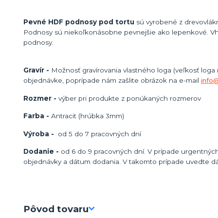
Pevné HDF podnosy pod tortu
sú vyrobené z drevovlákn
Podnosy sú niekoľkonásobne pevnejšie ako lepenkové. Vh
podnosy.
Gravír -
Možnosť gravírovania vlastného loga (veľkosť loga
objednávke, poprípade nám zašlite obrázok na e-mail
info
Rozmer -
výber pri produkte z ponúkaných rozmerov
Farba -
Antracit (hrúbka 3mm)
Výroba -
od 5 do 7 pracovných dní
Dodanie -
od 6 do 9 pracovných dní. V prípade urgentných
objednávky a dátum dodania. V takomto prípade uvedte d
Pôvod tovaru