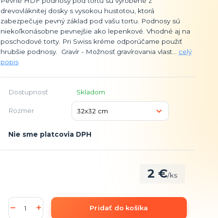
Pevné HDF podnosy pod tortu sú vyrobené z
drevovláknitej dosky s vysokou hustotou, ktorá
zabezpečuje pevný základ pod vašu tortu. Podnosy sú
niekoľkonásobne pevnejšie ako lepenkové. Vhodné aj na
poschodové torty. Pri Swiss kréme odporúčame použiť
hrubšie podnosy. Gravír - Možnosť gravírovania vlast...
celý
popis
Dostupnosť
Skladom
Rozmer
Nie sme platcovia DPH
2 €
/
ks
Pridať do košíka