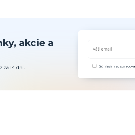
ky, akcie a
Súhlasím so
spracov
 za 14 dní.