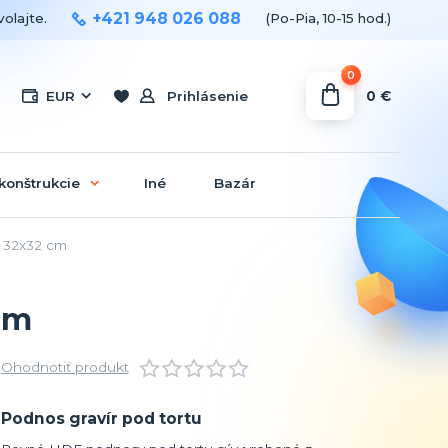
+421 948 026 088
olajte.
(Po-Pia, 10-15 hod.)
0
0 €
EUR
Prihlásenie
konštrukcie
Iné
Bazár
r 32x32 cm
cm
Ohodnotiť produkt
Podnos gravír pod tortu