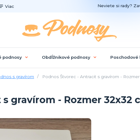
Neviete si rady? Zav
Viac
é podnosy
Obdĺžnikové podnosy
Poschodové 
dnos s gravírom
Podnos Štvorec - Antracit s gravírom - Rozme
t s gravírom - Rozmer 32x32 