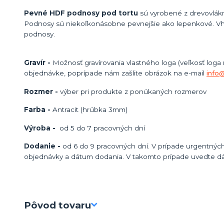
Pevné HDF podnosy pod tortu
sú vyrobené z drevovlákn
Podnosy sú niekoľkonásobne pevnejšie ako lepenkové. Vh
podnosy.
Gravír -
Možnosť gravírovania vlastného loga (veľkosť loga
objednávke, poprípade nám zašlite obrázok na e-mail
info
Rozmer -
výber pri produkte z ponúkaných rozmerov
Farba -
Antracit (hrúbka 3mm)
Výroba -
od 5 do 7 pracovných dní
Dodanie -
od 6 do 9 pracovných dní. V prípade urgentných
objednávky a dátum dodania. V takomto prípade uvedte d
Pôvod tovaru