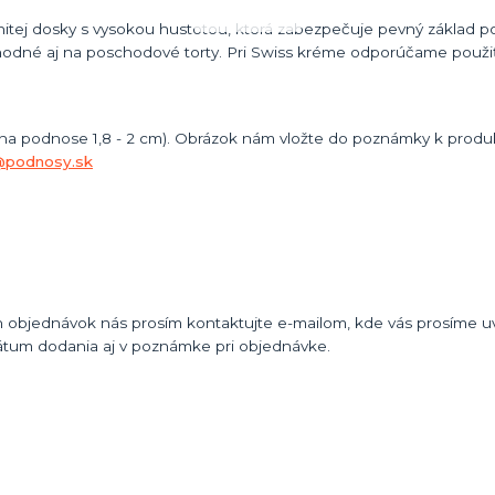
itej dosky s vysokou hustotou, ktorá zabezpečuje pevný základ po
odné aj na poschodové torty. Pri Swiss kréme odporúčame použiť
 na podnose 1,8 - 2 cm). Obrázok nám vložte do poznámky k produk
@podnosy.sk
 objednávok nás prosím kontaktujte e-mailom, kde vás prosíme uvi
átum dodania aj v poznámke pri objednávke.