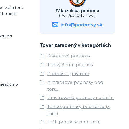
d vašu tortu.
Zákaznícka podpora
 hrubšie
(Po-Pia, 10-15 hod.)
info@podnosy.sk
tu pri
Tovar zaradený v kategóriách
Štvorcové podnosy
Tenký 3 mm podnos
Podnos s gravírom
Antracitové podnosy pod
esť číslo
tortu
Gravírované podnosy na tortu
Tenké podnosy pod tortu (3
mm)
HDF podnosy pod tortu