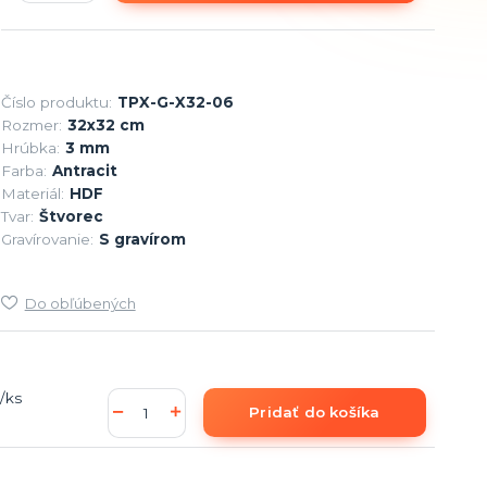
Číslo produktu:
TPX-G-X32-06
Rozmer:
32x32 cm
Hrúbka:
3 mm
Farba:
Antracit
Materiál:
HDF
Tvar:
Štvorec
Gravírovanie:
S gravírom
Do obľúbených
/
ks
Pridať do košíka