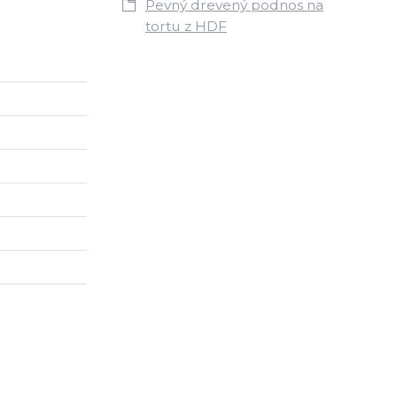
Pevný drevený podnos na
tortu z HDF