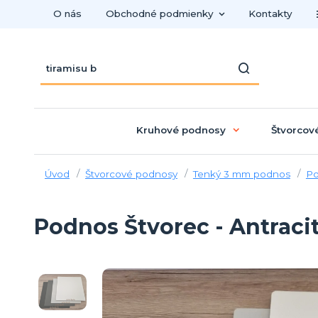
O nás
Obchodné podmienky
Kontakty
Kruhové podnosy
Štvorcov
Úvod
Štvorcové podnosy
Tenký 3 mm podnos
Po
Podnos Štvorec - Antraci