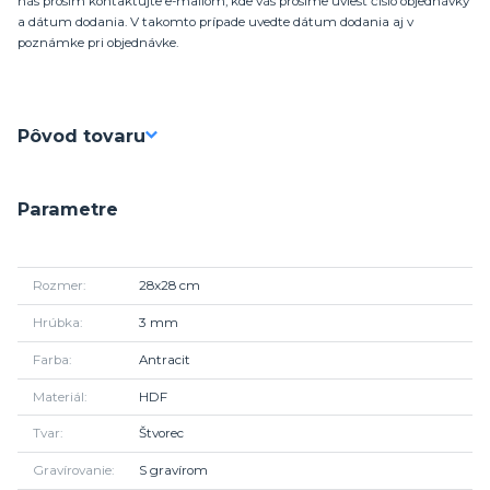
nás prosím kontaktujte e-mailom, kde vás prosíme uviesť číslo objednávky
a dátum dodania. V takomto prípade uvedte dátum dodania aj v
poznámke pri objednávke.
Pôvod tovaru
Parametre
Rozmer
28x28 cm
Hrúbka
3 mm
Farba
Antracit
Materiál
HDF
Tvar
Štvorec
Gravírovanie
S gravírom