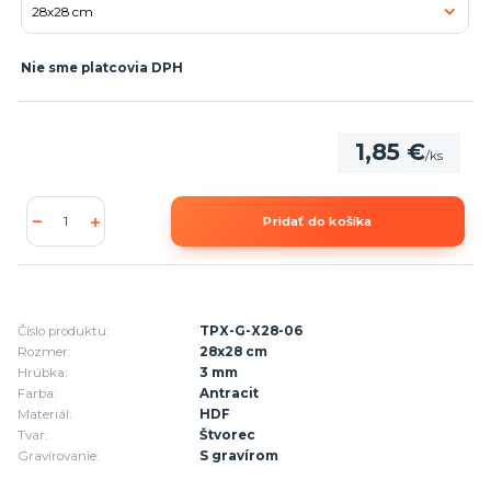
Nie sme platcovia DPH
1,85 €
/
ks
Pridať do košíka
Číslo produktu:
TPX-G-X28-06
Rozmer:
28x28 cm
Hrúbka:
3 mm
Farba:
Antracit
Materiál:
HDF
Tvar:
Štvorec
Gravírovanie:
S gravírom