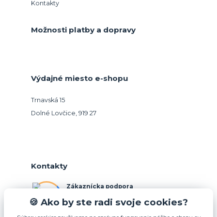
Kontakty
Možnosti platby a dopravy
Výdajné miesto e-shopu
Trnavská 15
Dolné Lovčice, 919 27
Kontakty
Zákaznícka podpora
+421 948 026 088
🍪 Ako by ste radi svoje cookies?
(Po-Pia, 10-15 hod.)