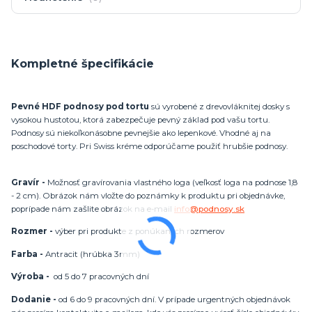
Kompletné špecifikácie
Pevné HDF podnosy pod tortu
sú vyrobené z drevovláknitej dosky s
vysokou hustotou, ktorá zabezpečuje pevný základ pod vašu tortu.
Podnosy sú niekoľkonásobne pevnejšie ako lepenkové. Vhodné aj na
poschodové torty. Pri Swiss kréme odporúčame použiť hrubšie podnosy.
Gravír -
Možnosť gravírovania vlastného loga (veľkosť loga na podnose 1,8
- 2 cm). Obrázok nám vložte do poznámky k produktu pri objednávke,
poprípade nám zašlite obrázok na e-mail
info@podnosy.sk
Rozmer -
výber pri produkte z ponúkaných rozmerov
Farba -
Antracit (hrúbka 3mm)
Výroba -
od 5 do 7 pracovných dní
Dodanie -
od 6 do 9 pracovných dní. V prípade urgentných objednávok