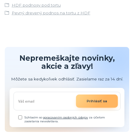
HDF podnosy pod tortu
Pevný drevený podnos na tortu z HDF
Nepremeškajte novinky,
akcie a zľavy!
Môžete sa kedykoľvek odhlásiť. Zasielame raz za 14 dní.
Prihlásiť sa
Súhlasím so
spracovaním osobných údajov
za účelom
zasielania newslettera.