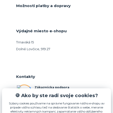
Možnosti platby a dopravy
Výdajné miesto e-shopu
Trnavská 15
Dolné Lovčice, 919 27
Kontakty
Zákaznícka podpora
+421 948 026 088
🍪 Ako by ste radi svoje cookies?
(Po-Pia, 10-15 hod.)
Súbory cookies používame na správne fungovanie nášho e-shopu av
prípade vášho súhlasu tiež na sledovanie štatistík o webe, meranie
info@podnosy.sk
efektivity reklamných kampaní, zapamätanie vášho obľúbeného