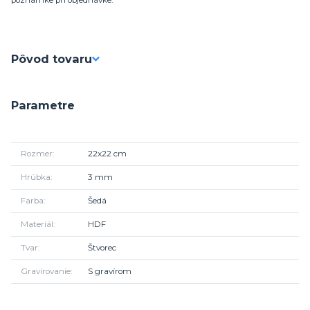
poznámke pri objednávke.
Pôvod tovaru
Parametre
Rozmer
22x22 cm
Hrúbka
3 mm
Farba
Šedá
Materiál
HDF
Tvar
Štvorec
Gravírovanie
S gravírom