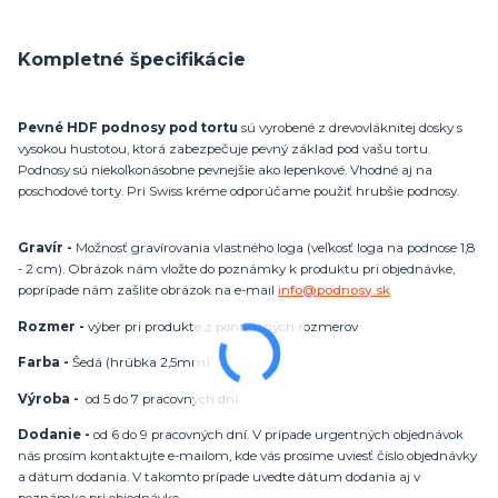
Kompletné špecifikácie
Pevné HDF podnosy pod tortu
sú vyrobené z drevovláknitej dosky s
vysokou hustotou, ktorá zabezpečuje pevný základ pod vašu tortu.
Podnosy sú niekoľkonásobne pevnejšie ako lepenkové. Vhodné aj na
poschodové torty. Pri Swiss kréme odporúčame použiť hrubšie podnosy.
Gravír -
Možnosť gravírovania vlastného loga (veľkosť loga na podnose 1,8
- 2 cm). Obrázok nám vložte do poznámky k produktu pri objednávke,
poprípade nám zašlite obrázok na e-mail
info@podnosy.sk
Rozmer -
výber pri produkte z ponúkaných rozmerov
Farba -
Šedá (hrúbka 2,5mm)
Výroba -
od 5 do 7 pracovných dní
Dodanie -
od 6 do 9 pracovných dní. V prípade urgentných objednávok
nás prosím kontaktujte e-mailom, kde vás prosíme uviesť číslo objednávky
a dátum dodania. V takomto prípade uvedte dátum dodania aj v