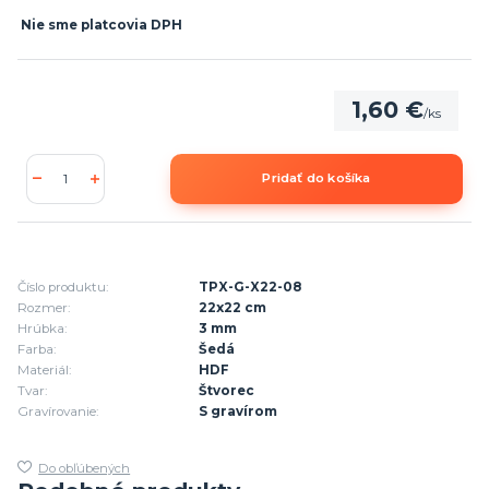
Nie sme platcovia DPH
1,60 €
/
ks
Pridať do košíka
Číslo produktu:
TPX-G-X22-08
Rozmer:
22x22 cm
Hrúbka:
3 mm
Farba:
Šedá
Materiál:
HDF
Tvar:
Štvorec
Gravírovanie:
S gravírom
Do obľúbených