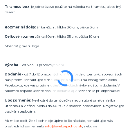
Tiramisu box
je jednorázovo použitelná nádoba na tiramisu, alebo iný
dezert.
Rozmer nádoby:
šírka 45cm, hĺbka 30 cm, výška 8 cm
Celkový rozmer:
šírka 50cm, hĺbka 35 cm, výška 10 cm
Možnosť gravíru loga
Výroba -
od 5 do 10 pracovných dní
Dodanie -
od 7 do 12 pracovných dní. V prípade urgentných objednávok
nás prosím kontaktujte e-mailom, príp. správou na Instagrame alebo
Facebooku, kde vás prosíme uviesť číslo objednávky a dátum dodania. V
takomto prípade uvedte dátum dodania aj v poznámke pri objednávke.
Upozornenie:
Nevhodné do umývačky riadu, ručné umývanie iba
utrierkou a vlažnou vodou do 40 °C a čistiacim prípravkom. Nevystavujte
vysokým teplotám.
Ak máte pocit, že zápich nieje úplne to čo hľadáte, kontaktujte nás
prostredníctvom emailu
info@svetzapichov.sk
, alebo na