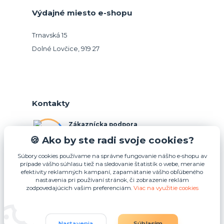
Výdajné miesto e-shopu
Trnavská 15
Dolné Lovčice, 919 27
Kontakty
Zákaznícka podpora
+421 948 026 088
🍪 Ako by ste radi svoje cookies?
(Po-Pia, 10-15 hod.)
Súbory cookies používame na správne fungovanie nášho e-shopu av
prípade vášho súhlasu tiež na sledovanie štatistík o webe, meranie
info@podnosy.sk
efektivity reklamných kampaní, zapamätanie vášho obľúbeného
nastavenia pri používaní stránok, či zobrazenie reklám
zodpovedajúcich vašim preferenciám.
Viac na využitie cookies
Upraviť zber cookies.
Nastavenia
Súhlasím