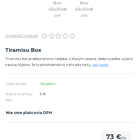
Ohodnotiť produkt
Tiramisu Box
Tiramisu box je dekoratívna nádoba, s ktorým oslava, alebo svadba vyzerá
naozaj štýolvo. Je to plnohodnotná náhrada torty.
celý popis
Dostupnosť
Skladom
Balné tiramisu
5 €
box
Nie sme platcovia DPH
73 €
/
ks