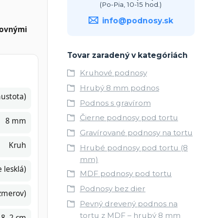
(Po-Pia, 10-15 hod.)
info@podnosy.sk
rovnými
Tovar zaradený v kategóriách
Kruhové podnosy
Hrubý 8 mm podnos
ustota)
Podnos s gravírom
Čierne podnosy pod tortu
8 mm
Gravírované podnosy na tortu
Kruh
Hrubé podnosy pod tortu (8
mm)
 lesklá)
MDF podnosy pod tortu
Podnosy bez dier
ozmerov)
Pevný drevený podnos na
tortu z MDF – hrubý 8 mm
,8–2 cm