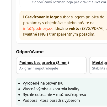
Odporúčaný rozmer loga pre gravír:
1,8–2 cm
.
ℹ️
Gravírovanie loga:
súbor s logom priložte do
poznámky v objednávke alebo pošlite na
info@podnosy.sk
. Ideálne
vektor
(SVG/PDF/AI) 
kvalitné PNG s transparentným pozadím.
Odporúčame
Podnos bez gravíru (8 mm)
Medzip
Ak gravír nepotrebujete
Stabilit
Vyrobené na Slovensku
Vlastná výroba a kontrola kvality
Rýchle odoslanie + možnosť expresu
Podpora, ktorá poradí s výberom