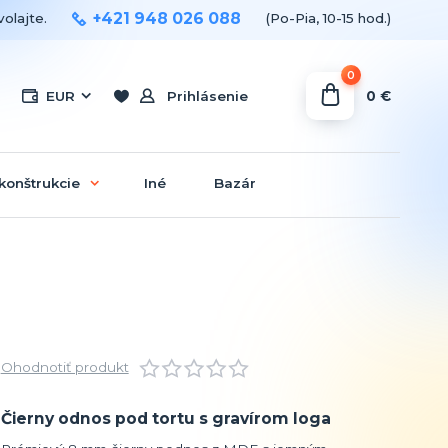
+421 948 026 088
olajte.
(Po-Pia, 10-15 hod.)
0
0 €
EUR
Prihlásenie
konštrukcie
Iné
Bazár
Ohodnotiť produkt
Čierny odnos pod tortu s gravírom loga