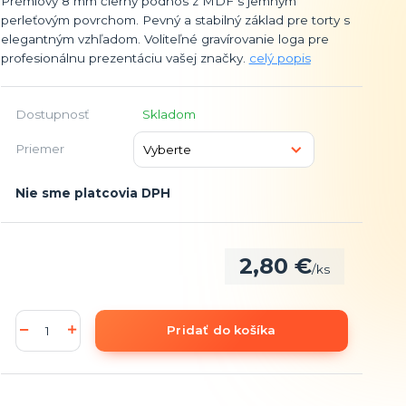
Prémiový 8 mm čierny podnos z MDF s jemným
perleťovým povrchom. Pevný a stabilný základ pre torty s
elegantným vzhľadom. Voliteľné gravírovanie loga pre
profesionálnu prezentáciu vašej značky.
celý popis
Dostupnosť
Skladom
Priemer
Nie sme platcovia DPH
2,80 €
/
ks
Pridať do košíka