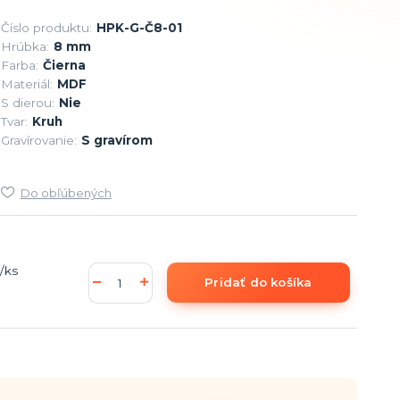
Číslo produktu:
HPK-G-Č8-01
Hrúbka:
8 mm
Farba:
Čierna
Materiál:
MDF
S dierou:
Nie
Tvar:
Kruh
Gravírovanie:
S gravírom
Do obľúbených
/
ks
Pridať do košíka