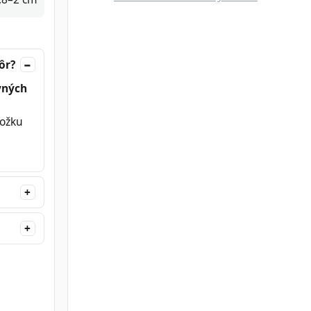
ôr?
vných
ložku
e