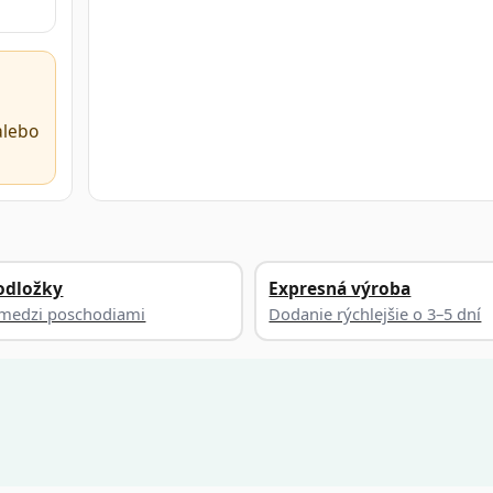
alebo
odložky
Expresná výroba
a medzi poschodiami
Dodanie rýchlejšie o 3–5 dní