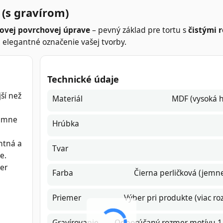
(s gravírom)
kovej povrchovej úprave
– pevný základ pre tortu s
čistými 
 elegantné označenie vašej tvorby.
Technické údaje
ší než
Materiál
MDF (vysoká h
emne
Hrúbka
ntná a
Tvar
e.
ber
Farba
Čierna perličková (jemne
Priemer
Výber pri produkte (viac r
Gravírovanie
Odporúčaný rozmer motívu 1