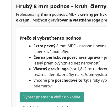
Hrubý 8 mm podnos – kruh, čierny 
Profesionálny
8 mm
podnos z MDF v
čiernej perlič
okrajmi
. Možnosť
gravírovania vlastného loga
pre
Prečo si vybrať tento podnos
Extra pevný
8 mm MDF – násobne pevnej
lepenkové podložky.
Čierna perličková povrchová úprava
– j
lesklý prémiový vzhľad bez nerovností.
Vlastný gravír loga
(cca 1,8–2 cm) – dece
trvácna identita značky na každom výstup
Vhodné pre
poschodové torty
; široký vý
priemerov.
Vybrať priemer a vložiť do košíka