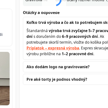
Otázky a odpovede
Koľko trvá výroba a čo ak to potrebujem sk
Štandardná
výroba trvá zvyčajne 5–7 praco
di
dní
s doručením do
6–9 pracovných dní
. Ak
potrebujete skorší termín, vložte do košíka po
Príplatok – expresná výroba
. Expres skracuj
výrobu približne na
1–2 pracovné dni
.
Ako dodám logo na gravírovanie?
Pre aké torty je podnos vhodný?