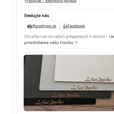
Príplatok – expresná výroba
Sledujte nás
📸
👍
@podnosy.sk
Facebook
Označte nás vo vašich príspevkoch a stories –
ra
prezdielame vašu tvorbu
💛