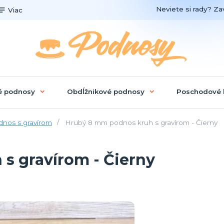
Neviete si rady? Zav
Viac
é podnosy
Obdĺžnikové podnosy
Poschodové 
dnos s gravírom
Hrubý 8 mm podnos kruh s gravírom - Čierny
s gravírom - Čierny