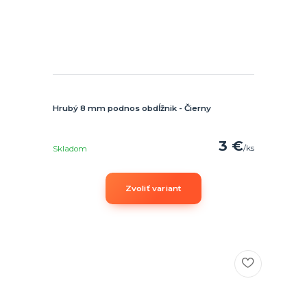
Hrubý 8 mm podnos obdĺžnik - Čierny
3 €
/
ks
Skladom
Zvoliť variant