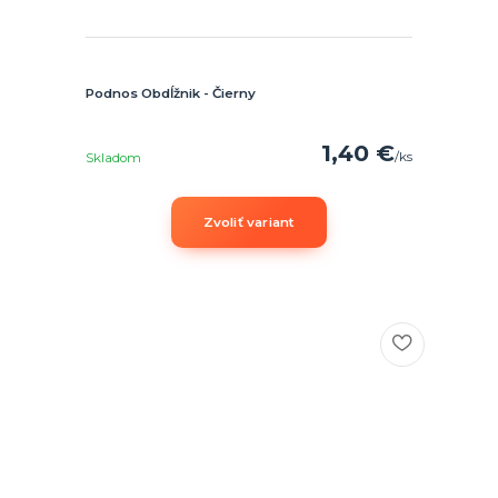
Podnos Obdĺžnik - Čierny
1,40 €
/
ks
Skladom
Zvoliť variant