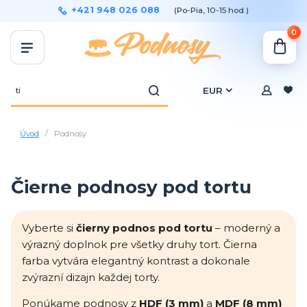
+421 948 026 088
(Po-Pia, 10-15 hod.)
0
EUR
Úvod
Podnosy
Čierne podnosy pod tortu
Vyberte si
čierny podnos pod tortu
– moderný a
výrazný doplnok pre všetky druhy tort. Čierna
farba vytvára elegantný kontrast a dokonale
zvýrazní dizajn každej torty.
Ponúkame podnosy z
HDF (3 mm)
a
MDF (8 mm)