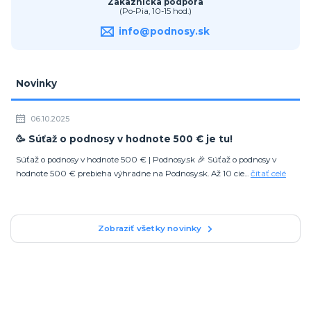
Zákaznícka podpora
(Po-Pia, 10-15 hod.)
info@podnosy.sk
Novinky
06.10.2025
🥳 Súťaž o podnosy v hodnote 500 € je tu!
Súťaž o podnosy v hodnote 500 € | Podnosy.sk 🎉 Súťaž o podnosy v
hodnote 500 € prebieha výhradne na Podnosy.sk. Až 10 cie...
čítať celé
Zobraziť všetky novinky