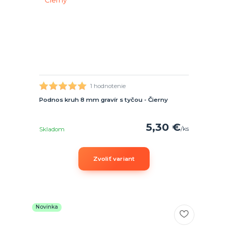
1 hodnotenie
Podnos kruh 8 mm gravír s tyčou - Čierny
5,30 €
/
ks
Skladom
Zvoliť variant
Novinka