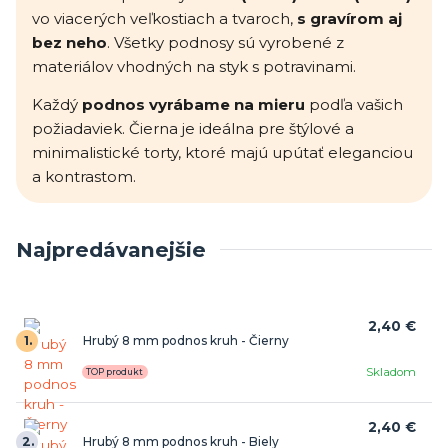
vo viacerých veľkostiach a tvaroch,
s gravírom aj
bez neho
. Všetky podnosy sú vyrobené z
materiálov vhodných na styk s potravinami.
Každý
podnos vyrábame na mieru
podľa vašich
požiadaviek. Čierna je ideálna pre štýlové a
minimalistické torty, ktoré majú upútať eleganciou
a kontrastom.
Najpredávanejšie
2,40 €
1.
Hrubý 8 mm podnos kruh - Čierny
Skladom
TOP produkt
2,40 €
2.
Hrubý 8 mm podnos kruh - Biely