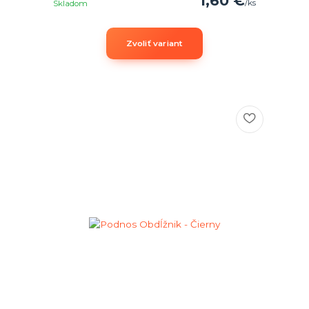
1,60 €
/
ks
Skladom
Zvoliť variant