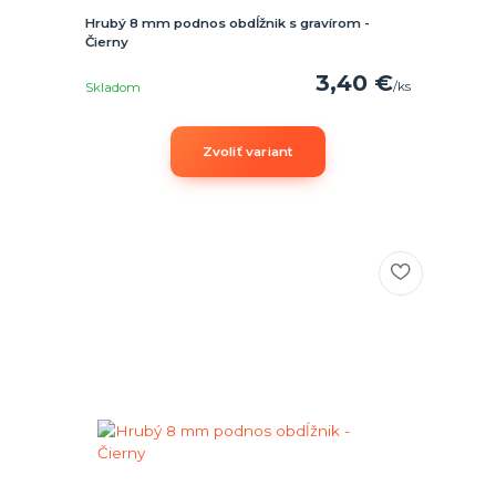
Hrubý 8 mm podnos obdĺžnik s gravírom -
Čierny
3,40 €
/
ks
Skladom
Zvoliť variant