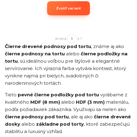
Zvoliť variant
strana
z 1
Čierne drevené podnosy pod tortu
, známe aj ako
čierne podnosy na tortu
alebo
čierne podložky na
tortu
, sú ideálnou voľbou pre štýlové a elegantné
servírovanie. Ich výrazná farba vytvára kontrast, ktorý
vynikne najmä pri bielych, svadobných či
narodeninových tortách.
Tieto
pevné čierne podložky pod tortu
vyrábame z
kvalitného
MDF (8 mm)
alebo
HDF (3 mm)
materiálu,
podľa požiadaviek zákazníka. Využívajú sa nielen ako
čierne podnosy pod tortu
, ale aj ako
čierne drevené
dosky
alebo
základne pod torty
, ktoré zabezpečujú
stabilitu a luxusný vzhľad.