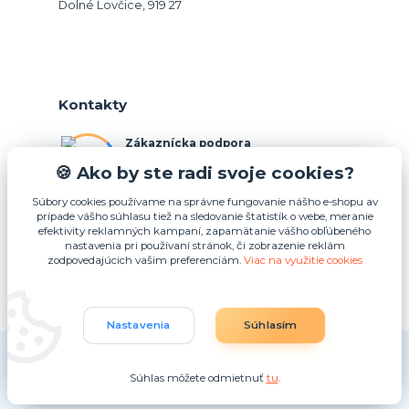
Dolné Lovčice, 919 27
Kontakty
Zákaznícka podpora
+421 948 026 088
🍪 Ako by ste radi svoje cookies?
(Po-Pia, 10-15 hod.)
Súbory cookies používame na správne fungovanie nášho e-shopu av
prípade vášho súhlasu tiež na sledovanie štatistík o webe, meranie
info@podnosy.sk
efektivity reklamných kampaní, zapamätanie vášho obľúbeného
nastavenia pri používaní stránok, či zobrazenie reklám
zodpovedajúcich vašim preferenciám.
Viac na využitie cookies
Upraviť zber cookies.
Nastavenia
Súhlasím
(c) 2025 Idea4U plus s.r.o.
Súhlas môžete odmietnuť
tu
.
Vytvorené na
Eshop-rychlo.sk