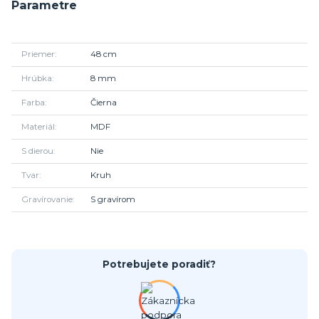
Parametre
Priemer
48 cm
Hrúbka
8 mm
Farba
Čierna
Materiál
MDF
S dierou
Nie
Tvar
Kruh
Gravírovanie
S gravírom
Potrebujete poradiť?