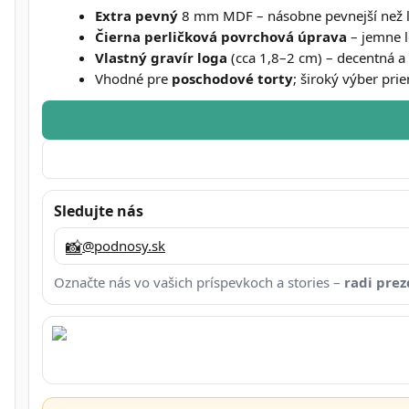
Extra pevný
8 mm MDF – násobne pevnejší než l
Čierna perličková povrchová úprava
– jemne l
Vlastný gravír loga
(cca 1,8–2 cm) – decentná a
Vhodné pre
poschodové torty
; široký výber pri
Sledujte nás
📸
@podnosy.sk
Označte nás vo vašich príspevkoch a stories –
radi pre