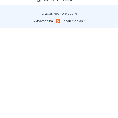
(c) 2025 Idea4U plus s.r.o.
Vytvorené na
Eshop-rychlo.sk