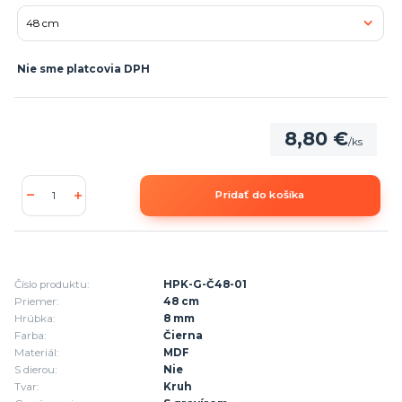
Nie sme platcovia DPH
8,80 €
/
ks
Pridať do košíka
Číslo produktu:
HPK-G-Č48-01
Priemer:
48 cm
Hrúbka:
8 mm
Farba:
Čierna
Materiál:
MDF
S dierou:
Nie
Tvar:
Kruh