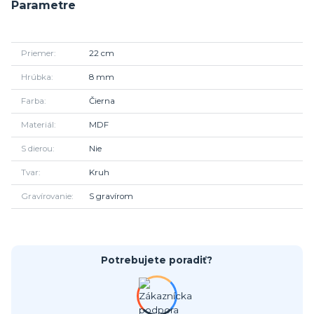
Parametre
Priemer
22 cm
Hrúbka
8 mm
Farba
Čierna
Materiál
MDF
S dierou
Nie
Tvar
Kruh
Gravírovanie
S gravírom
Potrebujete poradiť?