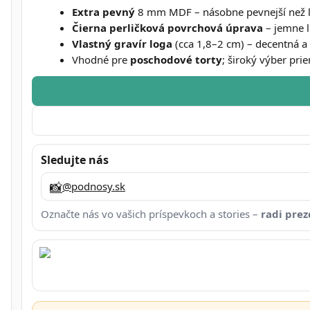
Extra pevný
8 mm MDF – násobne pevnejší než l
Čierna perličková povrchová úprava
– jemne l
Vlastný gravír loga
(cca 1,8–2 cm) – decentná a
Vhodné pre
poschodové torty
; široký výber pri
Sledujte nás
📸
@podnosy.sk
Označte nás vo vašich príspevkoch a stories –
radi pre