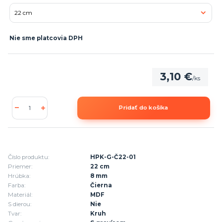
Nie sme platcovia DPH
3,10 €
/
ks
Pridať do košíka
Číslo produktu:
HPK-G-Č22-01
Priemer:
22 cm
Hrúbka:
8 mm
Farba:
Čierna
Materiál:
MDF
S dierou:
Nie
Tvar:
Kruh