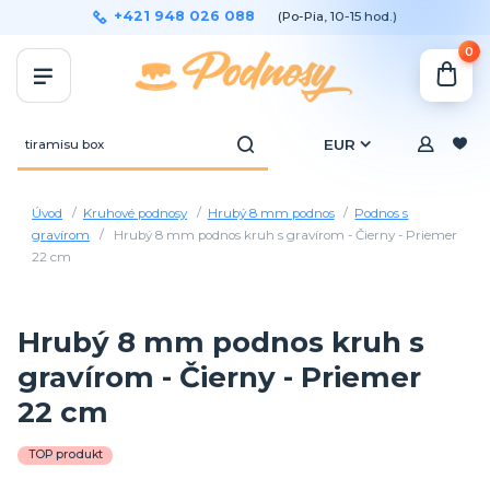
+421 948 026 088
(Po-Pia, 10-15 hod.)
0
EUR
Úvod
Kruhové podnosy
Hrubý 8 mm podnos
Podnos s
gravírom
Hrubý 8 mm podnos kruh s gravírom - Čierny - Priemer
22 cm
Hrubý 8 mm podnos kruh s
gravírom - Čierny - Priemer
22 cm
TOP produkt