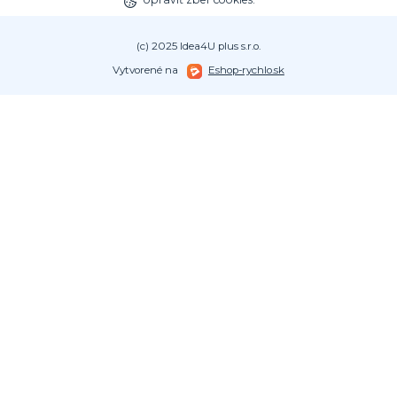
(c) 2025 Idea4U plus s.r.o.
Vytvorené na
Eshop-rychlo.sk