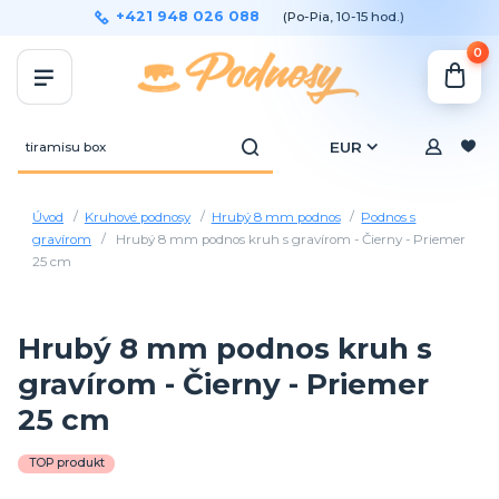
+421 948 026 088
(Po-Pia, 10-15 hod.)
0
EUR
Úvod
Kruhové podnosy
Hrubý 8 mm podnos
Podnos s
gravírom
Hrubý 8 mm podnos kruh s gravírom - Čierny - Priemer
25 cm
Hrubý 8 mm podnos kruh s
gravírom - Čierny - Priemer
25 cm
TOP produkt