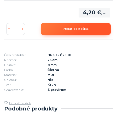
4,20 €
/
ks
Pridať do košíka
Číslo produktu:
HPK-G-Č25-01
Priemer:
25 cm
Hrúbka:
8 mm
Farba:
Čierna
Materiál:
MDF
S dierou:
Nie
Tvar:
Kruh
Gravírovanie:
S gravírom
Do obľúbených
Podobné produkty