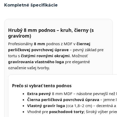
Kompletné špecifikácie
Hrubý 8 mm podnos – kruh, čierny (s
gravírom)
Profesionálny
8 mm
podnos z MDF v
čiernej
perličkovej povrchovej úprave
– pevný základ pre
tortu s
čistými rovnými okrajmi
. Možnosť
gravírovania vlastného loga
pre elegantné
označenie vašej tvorby.
Prečo si vybrať tento podnos
Extra pevný
8 mm MDF – násobne pevnejší než l
Čierna perličková povrchová úprava
– jemne l
Vlastný gravír loga
(cca 1,8–2 cm) – decentná a
Vhodné pre
poschodové torty
; široký výber pri