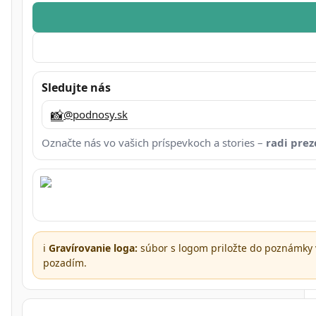
Sledujte nás
📸
@podnosy.sk
Označte nás vo vašich príspevkoch a stories –
radi pre
ℹ️
Gravírovanie loga:
súbor s logom priložte do poznámky 
pozadím.