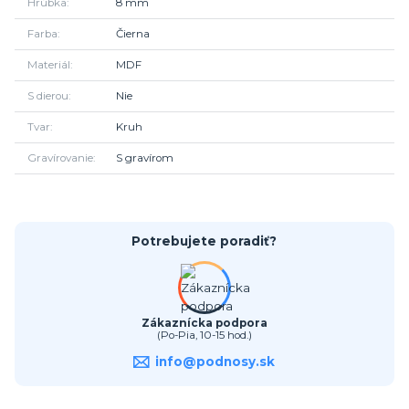
Hrúbka
8 mm
Farba
Čierna
Materiál
MDF
S dierou
Nie
Tvar
Kruh
Gravírovanie
S gravírom
Potrebujete poradiť?
Zákaznícka podpora
(Po-Pia, 10-15 hod.)
info@podnosy.sk