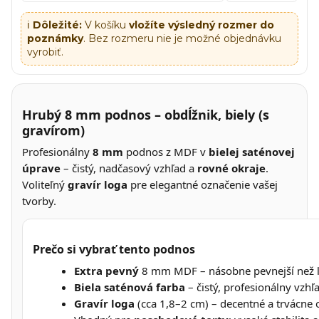
ℹ️
Dôležité:
V košíku
vložíte výsledný rozmer do
poznámky
. Bez rozmeru nie je možné objednávku
vyrobiť.
Hrubý 8 mm podnos – obdĺžnik, biely (s
gravírom)
Profesionálny
8 mm
podnos z MDF v
bielej saténovej
úprave
– čistý, nadčasový vzhľad a
rovné okraje
.
Voliteľný
gravír loga
pre elegantné označenie vašej
tvorby.
Prečo si vybrať tento podnos
Extra pevný
8 mm MDF – násobne pevnejší než l
Biela saténová farba
– čistý, profesionálny vzhľ
Gravír loga
(cca 1,8–2 cm) – decentné a trvácne 