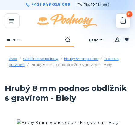
+421 948 026 088
(Po-Pia, 10-15 hod.)
0
EUR
Úvod
Obdĺžnikové podnosy
Hrubý 8mm podnos
Podnos s
gravírom
Hrubý 8 mm podnos obdľžnik s gravírom - Biely
Hrubý 8 mm podnos obdľžnik
s gravírom - Biely