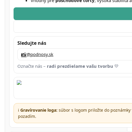
Vhodný pre
poschodové torty
; vysoká stabilita 
Sledujte nás
📸
@podnosy.sk
Označte nás –
radi prezdielame vašu tvorbu
💛
ℹ️
Gravírovanie loga:
súbor s logom priložte do poznámky 
pozadím.