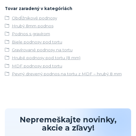
Tovar zaradený v kategóriách
Obdĺžnikové podnosy
Hrubý 8mm podnos
Podnos s gravírom
Biele podnosy pod tortu
Gravírované podnosy na tortu
Hrubé podnosy pod tortu (8 mm)
MDF podnosy pod tortu
Pevný drevený podnos na tortu z MDF – hrubý 8 mm
Nepremeškajte novinky,
akcie a zľavy!