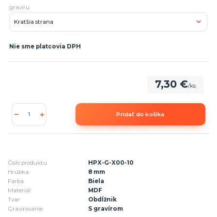
gravíru
Nie sme platcovia DPH
7,30 €
/
ks
Pridať do košíka
Číslo produktu:
HPX-G-X00-10
Hrúbka:
8 mm
Farba:
Biela
Materiál:
MDF
Tvar:
Obdĺžnik
Gravírovanie:
S gravírom