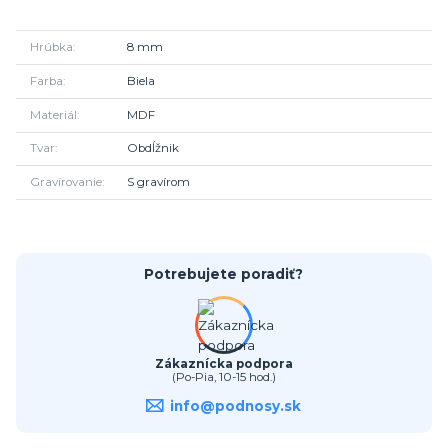
Hrúbka
8 mm
Farba
Biela
Materiál
MDF
Tvar
Obdĺžnik
Gravírovanie
S gravírom
Potrebujete poradiť?
Zákaznícka podpora
(Po-Pia, 10-15 hod.)
info@podnosy.sk