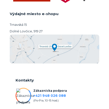
Výdajné miesto e-shopu
Trnavská 15
Dolné Lovčice, 919 27
Kontakty
Zákaznícka podpora
+421 948 026 088
(Po-Pia, 10-15 hod.)