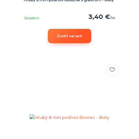
3,40 €
/
ks
Skladom
Zvoliť variant