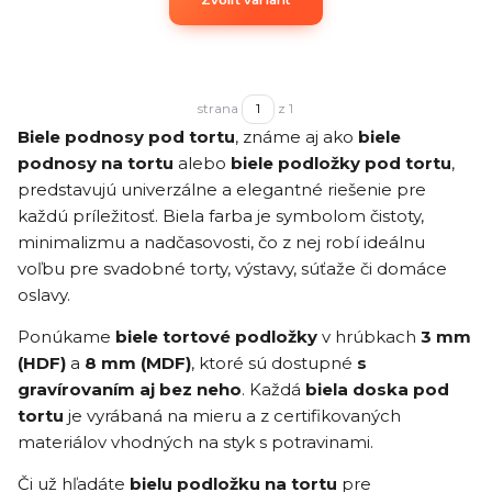
Zvoliť variant
strana
z 1
Biele podnosy pod tortu
, známe aj ako
biele
podnosy na tortu
alebo
biele podložky pod tortu
,
predstavujú univerzálne a elegantné riešenie pre
každú príležitosť. Biela farba je symbolom čistoty,
minimalizmu a nadčasovosti, čo z nej robí ideálnu
voľbu pre svadobné torty, výstavy, súťaže či domáce
oslavy.
Ponúkame
biele tortové podložky
v hrúbkach
3 mm
(HDF)
a
8 mm (MDF)
, ktoré sú dostupné
s
gravírovaním aj bez neho
. Každá
biela doska pod
tortu
je vyrábaná na mieru a z certifikovaných
materiálov vhodných na styk s potravinami.
Či už hľadáte
bielu podložku na tortu
pre