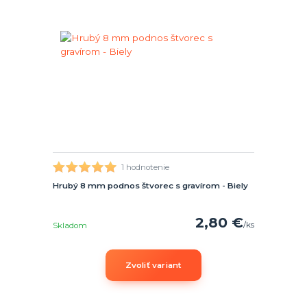
1 hodnotenie
Hrubý 8 mm podnos štvorec s gravírom - Biely
2,80 €
/
ks
Skladom
Zvoliť variant