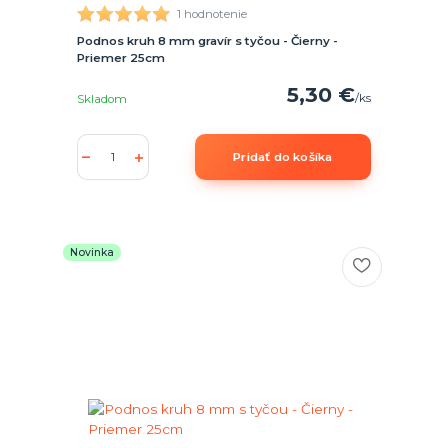
1 hodnotenie
Podnos kruh 8 mm gravír s tyčou - Čierny -
Priemer 25cm
5,30 €
/
ks
Skladom
Pridať do košíka
Novinka