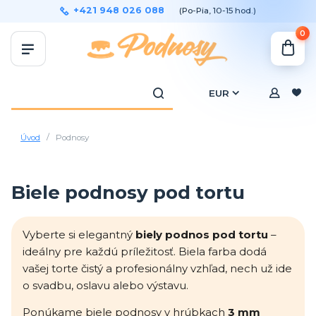
+421 948 026 088
(Po-Pia, 10-15 hod.)
0
EUR
Úvod
Podnosy
Biele podnosy pod tortu
Vyberte si elegantný
biely podnos pod tortu
–
ideálny pre každú príležitosť. Biela farba dodá
vašej torte čistý a profesionálny vzhľad, nech už ide
o svadbu, oslavu alebo výstavu.
Ponúkame biele podnosy v hrúbkach
3 mm