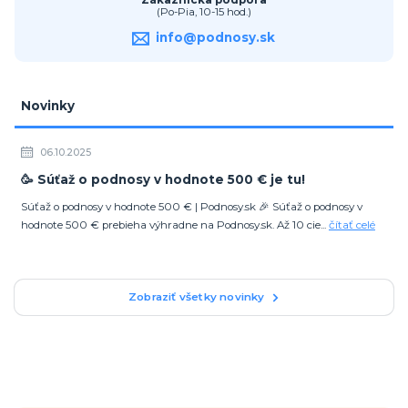
(Po-Pia, 10-15 hod.)
info@podnosy.sk
Novinky
06.10.2025
🥳 Súťaž o podnosy v hodnote 500 € je tu!
Súťaž o podnosy v hodnote 500 € | Podnosy.sk 🎉 Súťaž o podnosy v
hodnote 500 € prebieha výhradne na Podnosy.sk. Až 10 cie...
čítať celé
Zobraziť všetky novinky