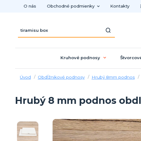
O nás
Obchodné podmienky
Kontakty
Kruhové podnosy
Štvorcov
Úvod
Obdĺžnikové podnosy
Hrubý 8mm podnos
Hrubý 8 mm podnos obdľžn