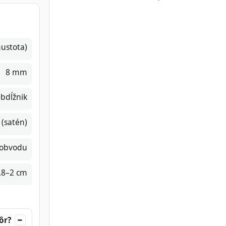
ustota)
8 mm
bdĺžnik
 (satén)
 obvodu
1,8–2 cm
ôr?