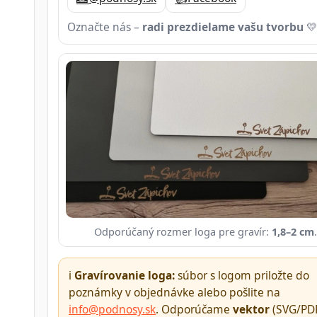
Označte nás –
radi prezdielame vašu tvorbu

Odporúčaný rozmer loga pre gravír:
1,8–2 cm
.
ℹ️
Gravírovanie loga:
súbor s logom priložte do
poznámky v objednávke alebo pošlite na
info@podnosy.sk
. Odporúčame
vektor
(SVG/PDF