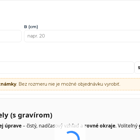
B (cm)
oznámky
. Bez rozmeru nie je možné objednávku vyrobiť.
ly (s gravírom)
ej úprave
– čistý, nadčasový vzhľad a
rovné okraje
. Voliteľný