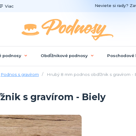
Neviete si rady? Zav
Viac
é podnosy
Obdĺžnikové podnosy
Poschodové 
Podnos s gravírom
Hrubý 8 mm podnos obdľžnik s gravírom - B
ik s gravírom - Biely