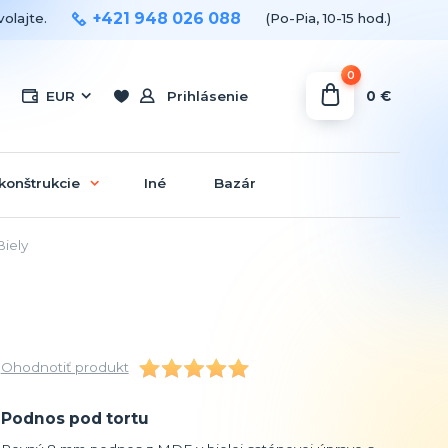
+421 948 026 088
olajte.
(Po-Pia, 10-15 hod.)
0
0 €
EUR
Prihlásenie
konštrukcie
Iné
Bazár
iely
Ohodnotiť produkt
Podnos pod tortu