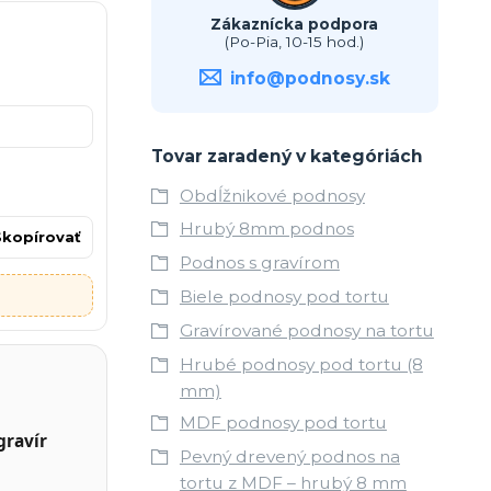
Zákaznícka podpora
(Po-Pia, 10-15 hod.)
info@podnosy.sk
Tovar zaradený v kategóriách
Obdĺžnikové podnosy
Hrubý 8mm podnos
Skopírovať
Podnos s gravírom
Biele podnosy pod tortu
Gravírované podnosy na tortu
Hrubé podnosy pod tortu (8
mm)
MDF podnosy pod tortu
gravír
Pevný drevený podnos na
tortu z MDF – hrubý 8 mm