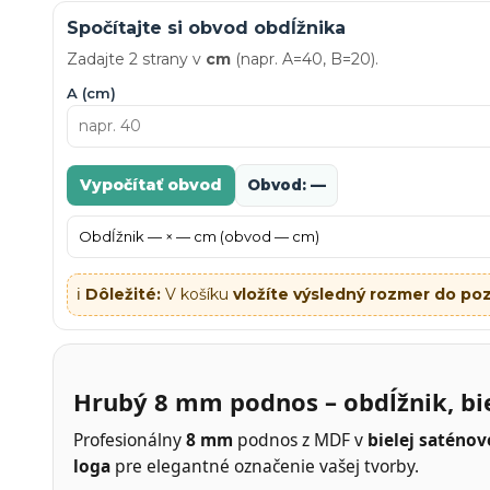
Spočítajte si obvod obdĺžnika
Zadajte 2 strany v
cm
(napr. A=40, B=20).
A (cm)
Vypočítať obvod
Obvod: —
ℹ️
Dôležité:
V košíku
vložíte výsledný rozmer do p
Hrubý 8 mm podnos – obdĺžnik, bie
Profesionálny
8 mm
podnos z MDF v
bielej saténov
loga
pre elegantné označenie vašej tvorby.