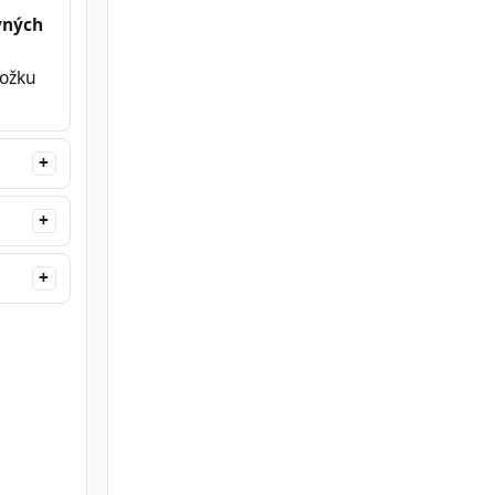
vných
ložku