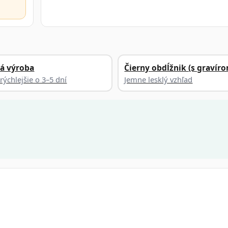
á výroba
Čierny obdĺžnik (s gravír
rýchlejšie o 3–5 dní
Jemne lesklý vzhľad