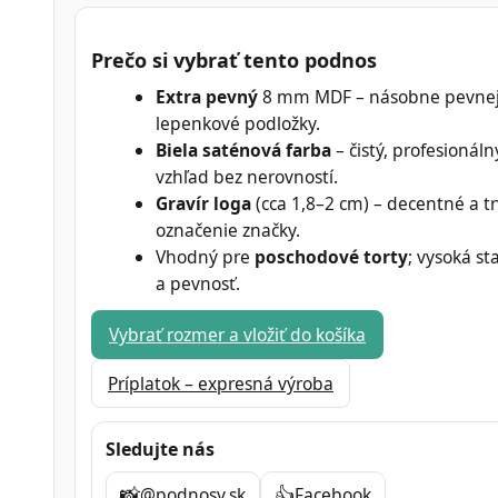
Prečo si vybrať tento podnos
Extra pevný
8 mm MDF – násobne pevnej
lepenkové podložky.
Biela saténová farba
– čistý, profesionáln
vzhľad bez nerovností.
Gravír loga
(cca 1,8–2 cm) – decentné a t
označenie značky.
Vhodný pre
poschodové torty
; vysoká sta
a pevnosť.
Vybrať rozmer a vložiť do košíka
Príplatok – expresná výroba
Sledujte nás
📸
👍
@podnosy.sk
Facebook