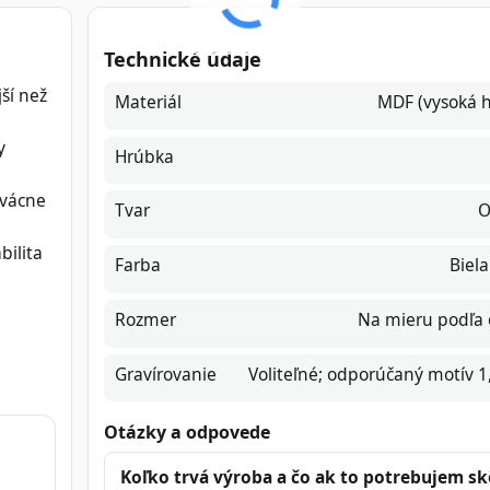
Technické údaje
ší než
Materiál
MDF (vysoká h
y
Hrúbka
rvácne
Tvar
O
bilita
Farba
Biela
Rozmer
Na mieru podľa
Gravírovanie
Voliteľné; odporúčaný motív 
Otázky a odpovede
Koľko trvá výroba a čo ak to potrebujem sk