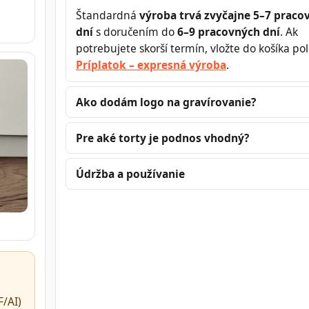
Štandardná
výroba trvá zvyčajne 5–7 praco

dní
s doručením do
6–9 pracovných dní
. Ak
potrebujete skorší termín, vložte do košíka po
Príplatok – expresná výroba
.
Ako dodám logo na gravírovanie?
Pre aké torty je podnos vhodný?
Údržba a používanie
/AI)