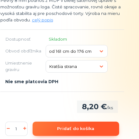
Pevný 8 mm podnos z MDF v bielej saténovej úprave s
možnosťou gravíru loga. Čisté spracovanie, rovné okraje a
vysoká stabilita aj pre poschodové torty. Výroba na mieru
podľa obvodu.
celý popis
Dostupnosť
Skladom
Obvod obdľžnika
Umiestnenie
gravíru
Nie sme platcovia DPH
8,20 €
/
ks
Pridať do košíka