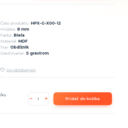
Číslo produktu:
HPX-G-X00-12
Hrúbka:
8 mm
Farba:
Biela
Materiál:
MDF
Tvar:
Obdĺžnik
Gravírovanie:
S gravírom
Do obľúbených
/
ks
Pridať do košíka