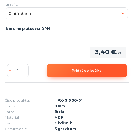
gravíru
Nie sme platcovia DPH
3,40 €
/
ks
Pridať do košíka
Číslo produktu:
HPX-G-X00-01
Hrúbka:
8 mm
Farba:
Biela
Materiál:
MDF
Tvar:
Obdĺžnik
Gravírovanie:
S gravírom