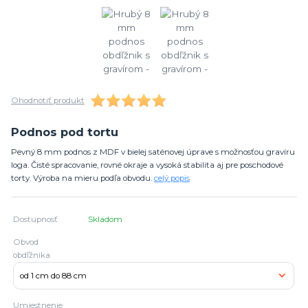
Ohodnotiť produkt
Podnos pod tortu
Pevný 8 mm podnos z MDF v bielej saténovej úprave s možnosťou gravíru
loga. Čisté spracovanie, rovné okraje a vysoká stabilita aj pre poschodové
torty. Výroba na mieru podľa obvodu.
celý popis
Dostupnosť
Skladom
Obvod
obdľžnika
Umiestnenie