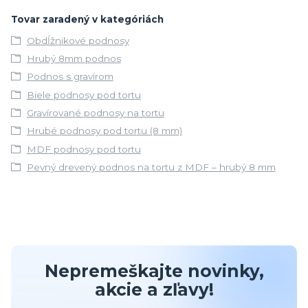
Tovar zaradený v kategóriách
Obdĺžnikové podnosy
Hrubý 8mm podnos
Podnos s gravírom
Biele podnosy pod tortu
Gravírované podnosy na tortu
Hrubé podnosy pod tortu (8 mm)
MDF podnosy pod tortu
Pevný drevený podnos na tortu z MDF – hrubý 8 mm
Nepremeškajte novinky,
akcie a zľavy!