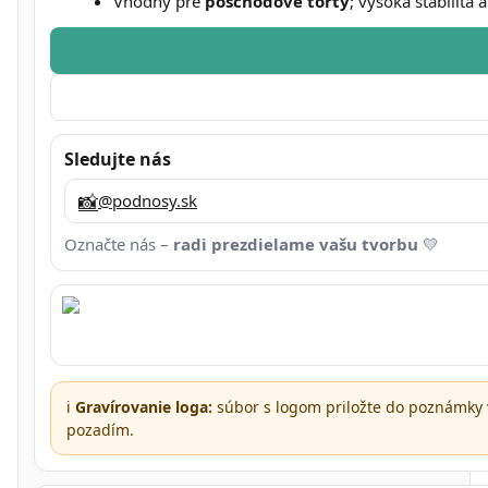
Vhodný pre
poschodové torty
; vysoká stabilita 
Sledujte nás
📸
@podnosy.sk
Označte nás –
radi prezdielame vašu tvorbu
💛
ℹ️
Gravírovanie loga:
súbor s logom priložte do poznámky 
pozadím.