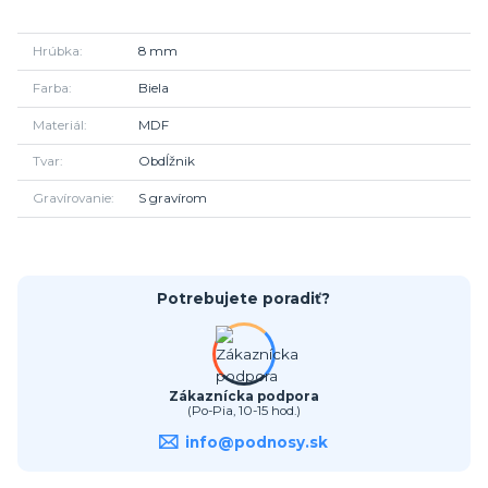
Hrúbka
8 mm
Farba
Biela
Materiál
MDF
Tvar
Obdĺžnik
Gravírovanie
S gravírom
Potrebujete poradiť?
Zákaznícka podpora
(Po-Pia, 10-15 hod.)
info@podnosy.sk