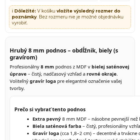
ℹ️
Dôležité:
V košíku
vložíte výsledný rozmer do
poznámky
. Bez rozmeru nie je možné objednávku
vyrobiť.
Hrubý 8 mm podnos – obdĺžnik, biely (s
gravírom)
Profesionálny
8 mm
podnos z MDF v
bielej saténovej
úprave
– čistý, nadčasový vzhľad a
rovné okraje
.
Voliteľný
gravír loga
pre elegantné označenie vašej
tvorby.
Prečo si vybrať tento podnos
Extra pevný
8 mm MDF – násobne pevnejší než l
Biela saténová farba
– čistý, profesionálny vzhľ
Gravír loga
(cca 1,8–2 cm) – decentné a trvácne 