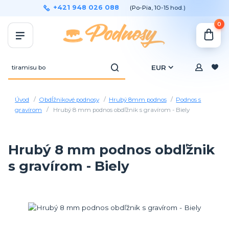
+421 948 026 088
(Po-Pia, 10-15 hod.)
0
EUR
Úvod
Obdĺžnikové podnosy
Hrubý 8mm podnos
Podnos s
gravírom
Hrubý 8 mm podnos obdľžnik s gravírom - Biely
Hrubý 8 mm podnos obdľžnik
s gravírom - Biely