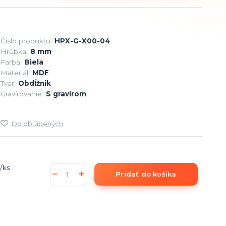
Číslo produktu:
HPX-G-X00-04
Hrúbka:
8 mm
Farba:
Biela
Materiál:
MDF
Tvar:
Obdĺžnik
Gravírovanie:
S gravírom
Do obľúbených
/
ks
Pridať do košíka