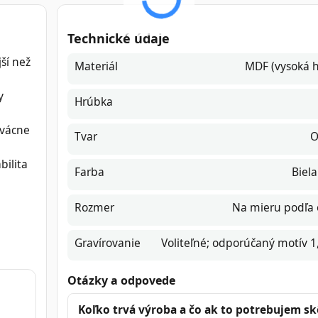
Technické údaje
ší než
Materiál
MDF (vysoká h
y
Hrúbka
rvácne
Tvar
O
bilita
Farba
Biela
Rozmer
Na mieru podľa
Gravírovanie
Voliteľné; odporúčaný motív 
Otázky a odpovede
Koľko trvá výroba a čo ak to potrebujem sk