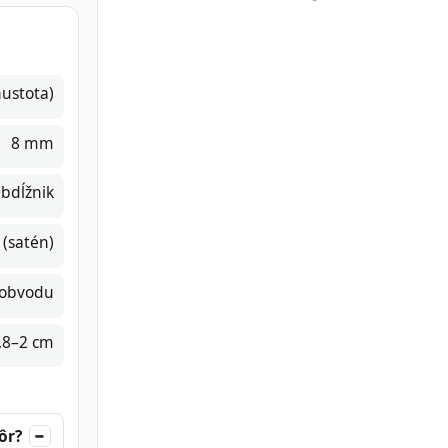
ustota)
8 mm
bdĺžnik
 (satén)
 obvodu
1,8–2 cm
ôr?