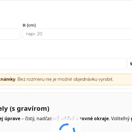
B (cm)
oznámky
. Bez rozmeru nie je možné objednávku vyrobiť.
ly (s gravírom)
ej úprave
– čistý, nadčasový vzhľad a
rovné okraje
. Voliteľný