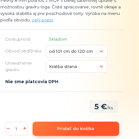
Pevný 8 mm podnos z MDF v bielej saténovej úprave s
možnosťou gravíru loga. Čisté spracovanie, rovné okraje a
vysoká stabilita aj pre poschodové torty. Výroba na mieru
podľa obvodu.
celý popis
Dostupnosť
Skladom
Obvod obdľžnika
Umiestnenie
gravíru
Nie sme platcovia DPH
5 €
/
ks
Pridať do košíka