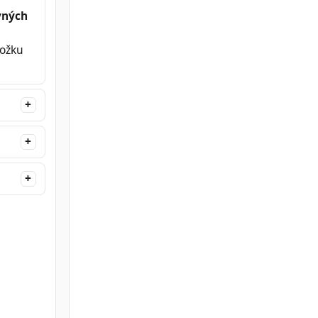
vných
ložku