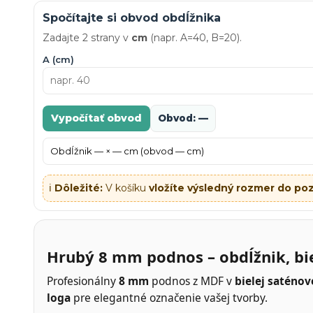
Spočítajte si obvod obdĺžnika
Zadajte 2 strany v
cm
(napr. A=40, B=20).
A (cm)
Vypočítať obvod
Obvod: —
ℹ️
Dôležité:
V košíku
vložíte výsledný rozmer do p
Hrubý 8 mm podnos – obdĺžnik, bie
Profesionálny
8 mm
podnos z MDF v
bielej saténov
loga
pre elegantné označenie vašej tvorby.