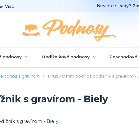
Neviete si rady? Zav
Viac
é podnosy
Obdĺžnikové podnosy
Poschodové 
Podnos s gravírom
Hrubý 8 mm podnos obdľžnik s gravírom - B
ik s gravírom - Biely