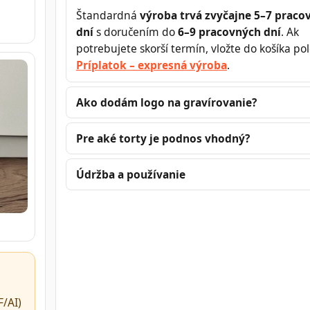
Štandardná
výroba trvá zvyčajne 5–7 praco

dní
s doručením do
6–9 pracovných dní
. Ak
potrebujete skorší termín, vložte do košíka po
Príplatok – expresná výroba
.
Ako dodám logo na gravírovanie?
Pre aké torty je podnos vhodný?
Údržba a používanie
/AI)