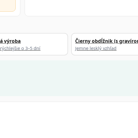
á výroba
Čierny obdĺžnik (s gravír
rýchlejšie o 3–5 dní
Jemne lesklý vzhľad