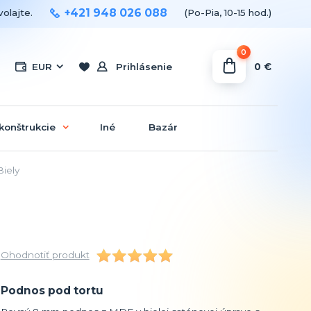
+421 948 026 088
olajte.
(Po-Pia, 10-15 hod.)
0
0 €
EUR
Prihlásenie
konštrukcie
Iné
Bazár
iely
Ohodnotiť produkt
Podnos pod tortu