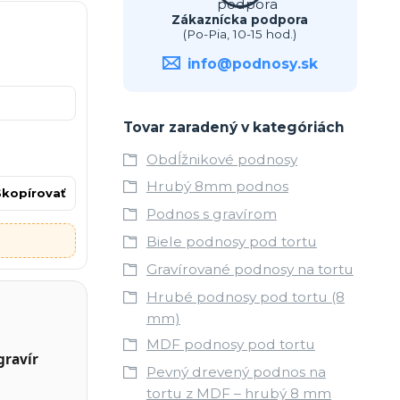
Zákaznícka podpora
(Po-Pia, 10-15 hod.)
info@podnosy.sk
Tovar zaradený v kategóriách
Obdĺžnikové podnosy
Hrubý 8mm podnos
Skopírovať
Podnos s gravírom
Biele podnosy pod tortu
Gravírované podnosy na tortu
Hrubé podnosy pod tortu (8
mm)
MDF podnosy pod tortu
gravír
Pevný drevený podnos na
tortu z MDF – hrubý 8 mm