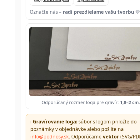
Označte nás –
radi prezdielame vašu tvorbu

Odporúčaný rozmer loga pre gravír:
1,8–2 cm
.
ℹ️
Gravírovanie loga:
súbor s logom priložte do
poznámky v objednávke alebo pošlite na
info@podnosy.sk
. Odporúčame
vektor
(SVG/PDF