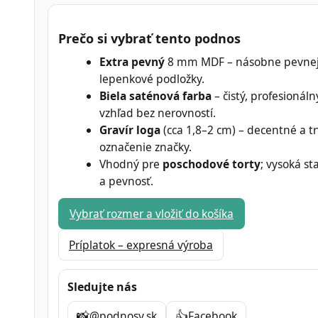
Prečo si vybrať tento podnos
Extra pevný
8 mm MDF – násobne pevnej
lepenkové podložky.
Biela saténová farba
– čistý, profesionáln
vzhľad bez nerovností.
Gravír loga
(cca 1,8–2 cm) – decentné a t
označenie značky.
Vhodný pre
poschodové torty
; vysoká sta
a pevnosť.
Vybrať rozmer a vložiť do košíka
Príplatok – expresná výroba
Sledujte nás
📸
👍
@podnosy.sk
Facebook