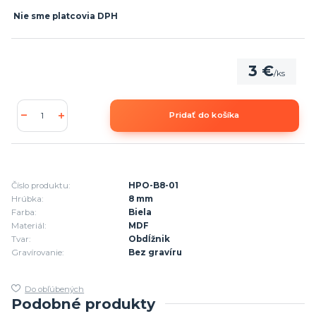
Nie sme platcovia DPH
3 €
/
ks
Pridať do košíka
Číslo produktu:
HPO-B8-01
Hrúbka:
8 mm
Farba:
Biela
Materiál:
MDF
Tvar:
Obdĺžnik
Gravírovanie:
Bez gravíru
Do obľúbených
Podobné produkty