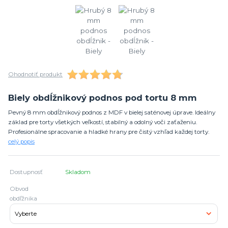
Ohodnotiť produkt
Biely obdĺžnikový podnos pod tortu 8 mm
Pevný 8 mm obdĺžnikový podnos z MDF v bielej saténovej úprave. Ideálny
základ pre torty všetkých veľkostí, stabilný a odolný voči zaťaženiu.
Profesionálne spracovanie a hladké hrany pre čistý vzhľad každej torty.
celý popis
Dostupnosť
Skladom
Obvod
obdľžnika