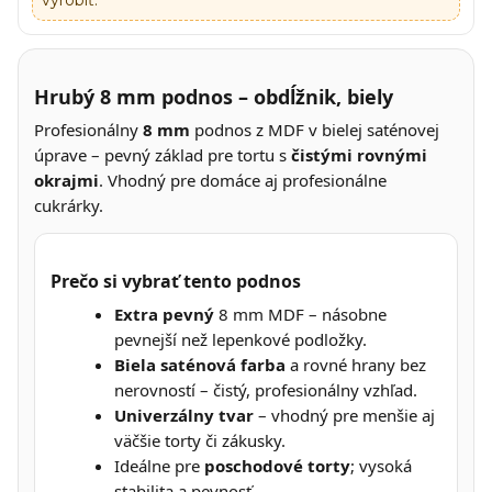
vyrobiť.
Hrubý 8 mm podnos – obdĺžnik, biely
Profesionálny
8 mm
podnos z MDF v bielej saténovej
úprave – pevný základ pre tortu s
čistými rovnými
okrajmi
. Vhodný pre domáce aj profesionálne
cukrárky.
Prečo si vybrať tento podnos
Extra pevný
8 mm MDF – násobne
pevnejší než lepenkové podložky.
Biela saténová farba
a rovné hrany bez
nerovností – čistý, profesionálny vzhľad.
Univerzálny tvar
– vhodný pre menšie aj
väčšie torty či zákusky.
Ideálne pre
poschodové torty
; vysoká
stabilita a pevnosť.