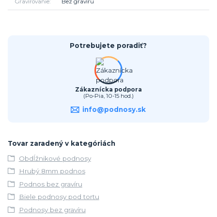
Gravírovanie
Bez gravíru
Potrebujete poradiť?
Zákaznícka podpora
(Po-Pia, 10-15 hod.)
info@podnosy.sk
Tovar zaradený v kategóriách
Obdĺžnikové podnosy
Hrubý 8mm podnos
Podnos bez gravíru
Biele podnosy pod tortu
Podnosy bez gravíru