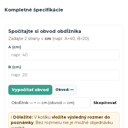
Kompletné špecifikácie
Spočítajte si obvod obdĺžnika
Zadajte 2 strany v
cm
(napr. A=40, B=20).
A (cm)
B (cm)
Vypočítať obvod
Obvod: —
Skopírovať
ℹ️
Dôležité:
V košíku
vložíte výsledný rozmer do
poznámky
. Bez rozmeru nie je možné objednávku