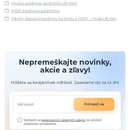
Hrubé podnosy pod tortu (8 mm)
MDF podnosy pod tortu
Pevný drevený podnos na tortu z MDF – hrubý 8 mm
Nepremeškajte novinky,
akcie a zľavy!
Môžete sa kedykoľvek odhlásiť. Zasielame raz za 14 dní.
Prihlásiť sa
Súhlasím so
spracovaním osobných údajov
za účelom
zasielania newslettera.