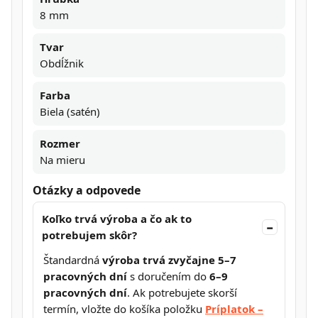
8 mm
Tvar
Obdĺžnik
Farba
Biela (satén)
Rozmer
Na mieru
Otázky a odpovede
Koľko trvá výroba a čo ak to
potrebujem skôr?
Štandardná
výroba trvá zvyčajne 5–7
pracovných dní
s doručením do
6–9
pracovných dní
. Ak potrebujete skorší
termín, vložte do košíka položku
Príplatok –