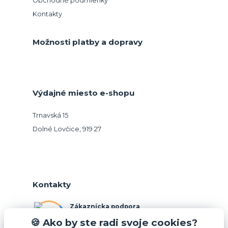
Obchodné podmienky
Kontakty
Možnosti platby a dopravy
Výdajné miesto e-shopu
Trnavská 15
Dolné Lovčice, 919 27
Kontakty
Zákaznícka podpora
+421 948 026 088
🍪 Ako by ste radi svoje cookies?
(Po-Pia, 10-15 hod.)