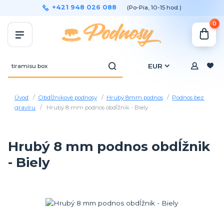
+421 948 026 088
(Po-Pia, 10-15 hod.)
0
EUR
Úvod
Obdĺžnikové podnosy
Hrubý 8mm podnos
Podnos bez
gravíru
Hrubý 8 mm podnos obdĺžnik - Biely
Hrubý 8 mm podnos obdĺžnik
- Biely