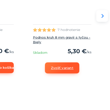
ie
7 hodnotenie
Podnos kruh 8 mm gravír s tyčou -
Biely
50 €
5,30 €
/
ks
/
ks
Skladom
o košíka
Zvoliť variant