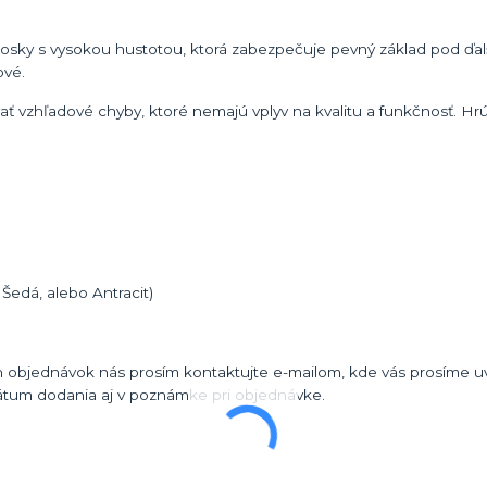
dosky s vysokou hustotou, ktorá zabezpečuje pevný základ pod ďal
ové.
 vzhľadové chyby, ktoré nemajú vplyv na kvalitu a funkčnosť. Hr
Šedá, alebo Antracit)
 objednávok nás prosím kontaktujte e-mailom, kde vás prosíme uvi
átum dodania aj v poznámke pri objednávke.