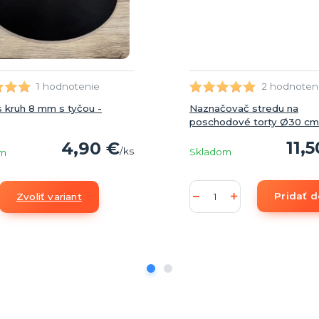
2 hodnoten
1 hodnotenie
Naznačovač stredu na
 kruh 8 mm s tyčou -
poschodové torty Ø30 cm
11,
4,90 €
/
ks
Skladom
om
Pridať d
Zvoliť variant