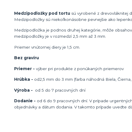
Medzipodložky pod tortu
sú vyrobené z drevovláknitej 
Medzipodložky sú niekoľkonásobne pevnejšie ako lepenk
Medzipodložka je podnos druhej kategórie, môže obsahovať
medzipodložky je v rozmedzí 2,5 mm až 3 mm.
Priemer vnútornej diery je 1,5 cm.
Bez gravíru
Priemer -
výber pri produkte z ponúkaných priemerov
Hrúbka -
od
2,5 mm do 3 mm (farba náhodná Biela, Čierna, 
Výroba -
od 5 do 7 pracovných dní
Dodanie -
od 6 do 9 pracovných dní. V prípade urgentných
objednávky a dátum dodania. V takomto prípade uvedte d