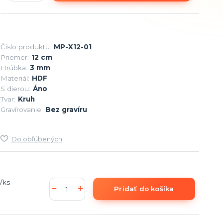
Číslo produktu:
MP-X12-01
Priemer:
12 cm
Hrúbka:
3 mm
Materiál:
HDF
S dierou:
Áno
Tvar:
Kruh
Gravírovanie:
Bez gravíru
Do obľúbených
/
ks
Pridať do košíka