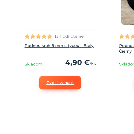
13 hodnotenie
Podnos kruh 8 mm s tyčou - Biely
Podnos
Čierny
4,90 €
/
ks
Skladom
Sklad
Zvoliť variant