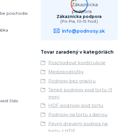
šie poschodie.
Zákaznícka podpora
(Po-Pia, 10-15 hod.)
úbka
info@podnosy.sk
Tovar zaradený v kategóriách
Poschodové konštrukcie
Medzipodložky
Podnosy bez gravíru
Tenké podnosy pod tortu (3
mm)
esť číslo
HDF podnosy pod tortu
Podnosy na tortu s dierou
Pevný drevený podnos na
tortu z HDF