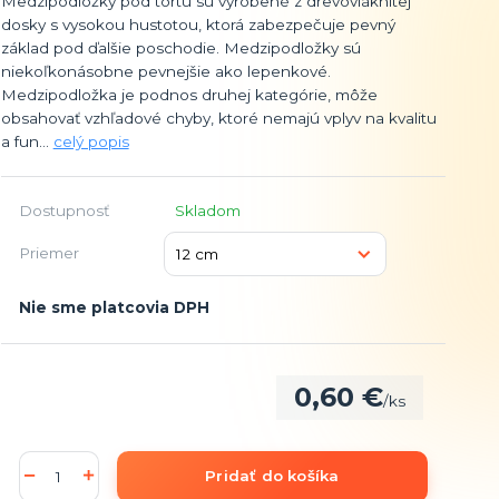
Medzipodložky pod tortu sú vyrobené z drevovláknitej
dosky s vysokou hustotou, ktorá zabezpečuje pevný
základ pod ďalšie poschodie. Medzipodložky sú
niekoľkonásobne pevnejšie ako lepenkové.
Medzipodložka je podnos druhej kategórie, môže
obsahovať vzhľadové chyby, ktoré nemajú vplyv na kvalitu
a fun...
celý popis
Dostupnosť
Skladom
Priemer
Nie sme platcovia DPH
0,60 €
/
ks
Pridať do košíka