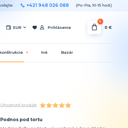
+421 948 026 088
olajte.
(Po-Pia, 10-15 hod.)
0
0 €
EUR
Prihlásenie
konštrukcie
Iné
Bazár
Ohodnotiť produkt
Podnos pod tortu