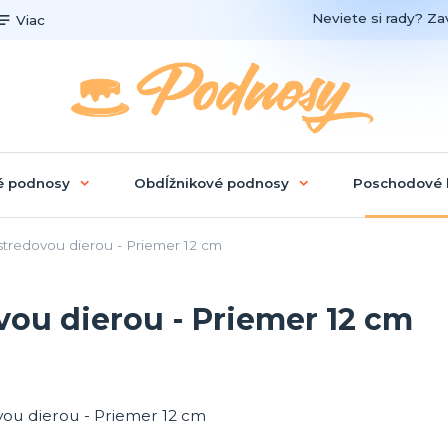
Neviete si rady? Zav
Viac
é podnosy
Obdĺžnikové podnosy
Poschodové 
tredovou dierou - Priemer 12 cm
ou dierou - Priemer 12 cm