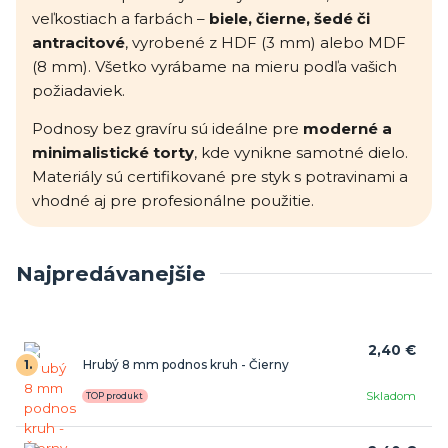
veľkostiach a farbách –
biele, čierne, šedé či
antracitové
, vyrobené z HDF (3 mm) alebo MDF
(8 mm). Všetko vyrábame na mieru podľa vašich
požiadaviek.
Podnosy bez gravíru sú ideálne pre
moderné a
minimalistické torty
, kde vynikne samotné dielo.
Materiály sú certifikované pre styk s potravinami a
vhodné aj pre profesionálne použitie.
Najpredávanejšie
2,40 €
1.
Hrubý 8 mm podnos kruh - Čierny
Skladom
TOP produkt