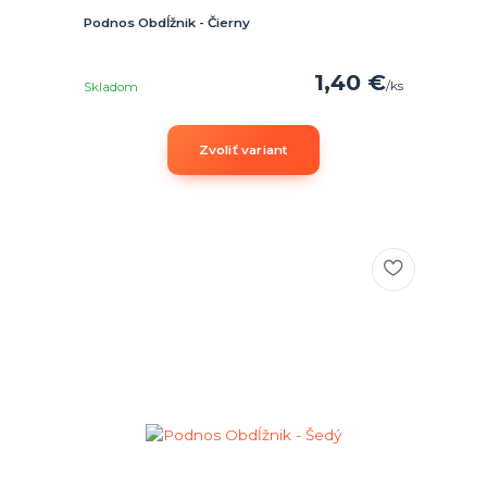
Podnos Obdĺžnik - Čierny
1,40 €
/
ks
Skladom
Zvoliť variant