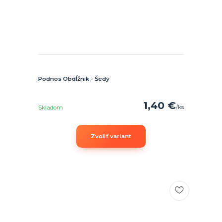
Podnos Obdĺžnik - Šedý
1,40 €
/
ks
Skladom
Zvoliť variant