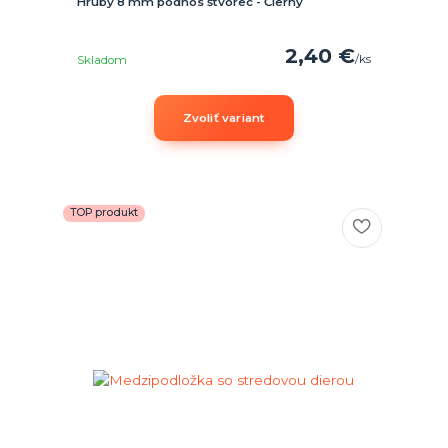
Hrubý 8 mm podnos štvorec - Čierny
2,40 €
/
ks
Skladom
Zvoliť variant
TOP produkt