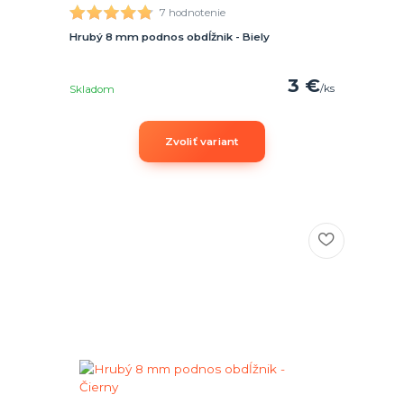
7 hodnotenie
Hrubý 8 mm podnos obdĺžnik - Biely
3 €
/
ks
Skladom
Zvoliť variant