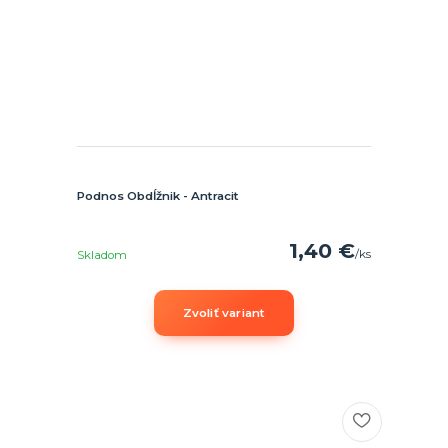
Podnos Obdĺžnik - Antracit
1,40 €
/
ks
Skladom
Zvoliť variant