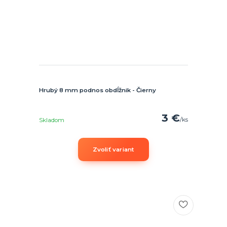
Hrubý 8 mm podnos obdĺžnik - Čierny
3 €
/
ks
Skladom
Zvoliť variant