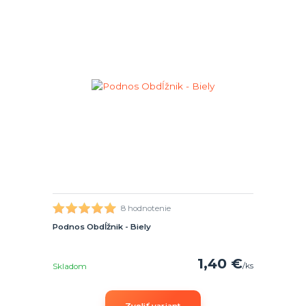
8 hodnotenie
Podnos Obdĺžnik - Biely
1,40 €
/
ks
Skladom