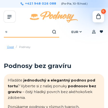
+421 948 026 088
(Po-Pia, 10-15 hod.)
0
EUR
Úvod
Podnosy
Podnosy bez gravíru
Hľadáte
jednoduchý a elegantný podnos pod
tortu
? Vyberte si z našej ponuky
podnosov bez
gravíru
– čistý hladký povrch bez akéhokoľvek
zdobenia.
Ponúkame podnosy v rôznych tvaroch,