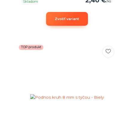
2,40 €
/
ks
Skladom
Zvoliť variant
TOP produkt