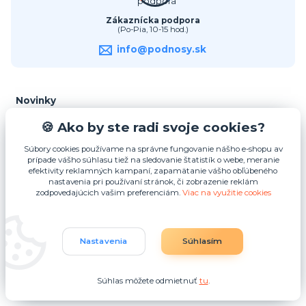
Zákaznícka podpora
(Po-Pia, 10-15 hod.)
info@podnosy.sk
Novinky
🍪 Ako by ste radi svoje cookies?
06.10.2025
Súbory cookies používame na správne fungovanie nášho e-shopu av
🥳 Súťaž o podnosy v hodnote 500 € je tu!
prípade vášho súhlasu tiež na sledovanie štatistík o webe, meranie
efektivity reklamných kampaní, zapamätanie vášho obľúbeného
Súťaž o podnosy v hodnote 500 € | Podnosy.sk 🎉 Súťaž o podnosy v
nastavenia pri používaní stránok, či zobrazenie reklám
hodnote 500 € prebieha výhradne na Podnosy.sk. Až 10 cie...
čítať celé
zodpovedajúcich vašim preferenciám.
Viac na využitie cookies
Nastavenia
Súhlasím
Zobraziť všetky novinky
Súhlas môžete odmietnuť
tu
.