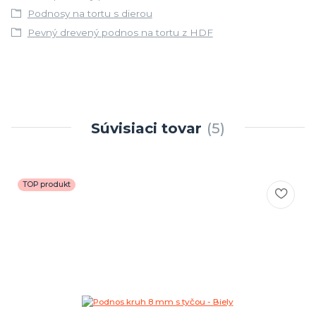
Podnosy na tortu s dierou
Pevný drevený podnos na tortu z HDF
Súvisiaci tovar
5
TOP produkt