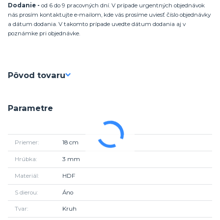
Dodanie -
od 6 do 9 pracovných dní. V prípade urgentných objednávok
nás prosím kontaktujte e-mailom, kde vás prosíme uviesť číslo objednávky
a dátum dodania. V takomto prípade uvedte dátum dodania aj v
poznámke pri objednávke.
Pôvod tovaru
Parametre
Priemer
18 cm
Hrúbka
3 mm
Materiál
HDF
S dierou
Áno
Tvar
Kruh