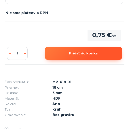
Nie sme platcovia DPH
0,75 €
/
ks
Pridať do košíka
Číslo produktu:
MP-X18-01
Priemer:
18 cm
Hrúbka:
3 mm
Materiál:
HDF
S dierou:
Áno
Tvar:
Kruh
Gravírovanie:
Bez gravíru