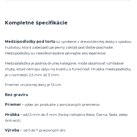
Kompletné špecifikácie
Medzipodložky pod tortu
sú vyrobené z drevovláknitej dosky s vysokou
hustotou, ktorá zabezpečuje pevný základ pod ďalšie poschodie.
Medzipodložky sú niekoľkonásobne pevnejšie ako lepenkové.
Medzipodložka je podnos druhej kategórie, môže obsahovať vzhľadové
chyby, ktoré nemajú vplyv na kvalitu a funkčnosť. Hrúbka medzipodložky
je v rozmedzí 2,5 mm až 3 mm.
Priemer vnútornej diery je 1,5 cm.
Bez gravíru
Priemer -
výber pri produkte z ponúkaných priemerov
Hrúbka -
od
2,5 mm do 3 mm (farba náhodná Biela, Čierna, Šedá, alebo
Antracit)
Výroba -
od 5 do 7 pracovných dní