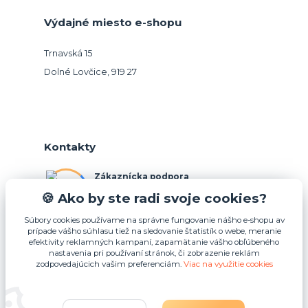
Výdajné miesto e-shopu
Trnavská 15
Dolné Lovčice, 919 27
Kontakty
Zákaznícka podpora
+421 948 026 088
🍪 Ako by ste radi svoje cookies?
(Po-Pia, 10-15 hod.)
Súbory cookies používame na správne fungovanie nášho e-shopu av
prípade vášho súhlasu tiež na sledovanie štatistík o webe, meranie
info@podnosy.sk
efektivity reklamných kampaní, zapamätanie vášho obľúbeného
nastavenia pri používaní stránok, či zobrazenie reklám
zodpovedajúcich vašim preferenciám.
Viac na využitie cookies
Upraviť zber cookies.