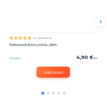
13 hodnotenie
Podnos kruh 8 mm s tyčou - Biely
4,90 €
/
ks
Skladom
Zvoliť variant