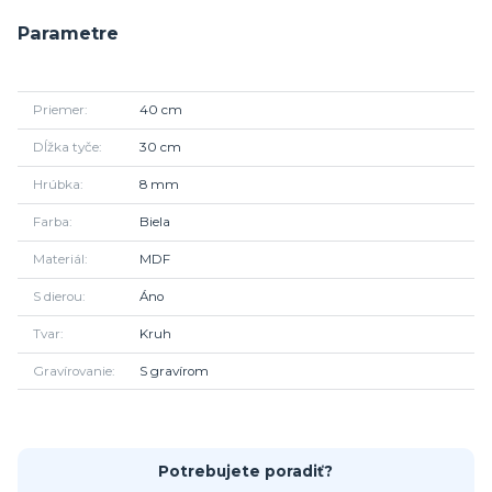
Parametre
Priemer
40 cm
Dĺžka tyče
30 cm
Hrúbka
8 mm
Farba
Biela
Materiál
MDF
S dierou
Áno
Tvar
Kruh
Gravírovanie
S gravírom
Potrebujete poradiť?