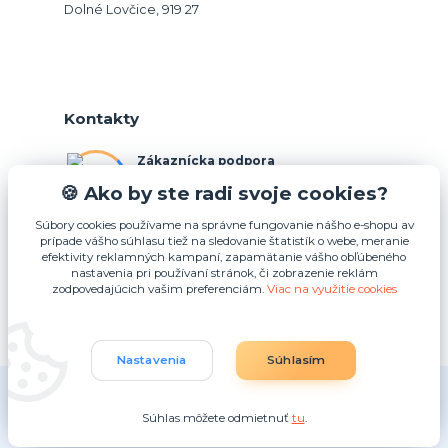
Dolné Lovčice, 919 27
Kontakty
Zákaznícka podpora
+421 948 026 088
🍪 Ako by ste radi svoje cookies?
(Po-Pia, 10-15 hod.)
Súbory cookies používame na správne fungovanie nášho e-shopu av
prípade vášho súhlasu tiež na sledovanie štatistík o webe, meranie
info@podnosy.sk
efektivity reklamných kampaní, zapamätanie vášho obľúbeného
nastavenia pri používaní stránok, či zobrazenie reklám
zodpovedajúcich vašim preferenciám.
Viac na využitie cookies
Upraviť zber cookies.
Nastavenia
Súhlasím
(c) 2025 Idea4U plus s.r.o.
Súhlas môžete odmietnuť
tu
.
Vytvorené na
Eshop-rychlo.sk