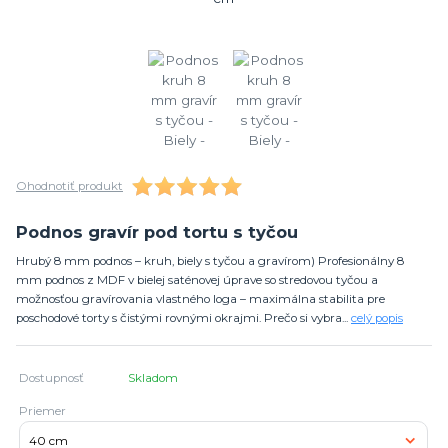
Ohodnotiť produkt
Podnos gravír pod tortu s tyčou
Hrubý 8 mm podnos – kruh, biely s tyčou a gravírom) Profesionálny 8
mm podnos z MDF v bielej saténovej úprave so stredovou tyčou a
možnosťou gravírovania vlastného loga – maximálna stabilita pre
poschodové torty s čistými rovnými okrajmi. Prečo si vybra...
celý popis
Dostupnosť
Skladom
Priemer