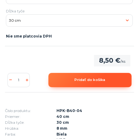
Dĺžka tyče
Nie sme platcovia DPH
8,50 €
/
ks
Pridať do košíka
Číslo produktu:
HPK-B40-04
Priemer:
40 cm
Dĺžka tyče:
30 cm
Hrúbka:
8 mm
Farba:
Biela