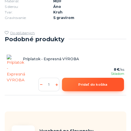
Materiál:
MDF
S dierou:
Áno
Tvar:
Kruh
Gravírovanie:
S gravírom
Do obľúbených
Podobné produkty
Príplatok - Expresná VÝROBA
8 €
/
ks
Skladom
Pridať do košíka