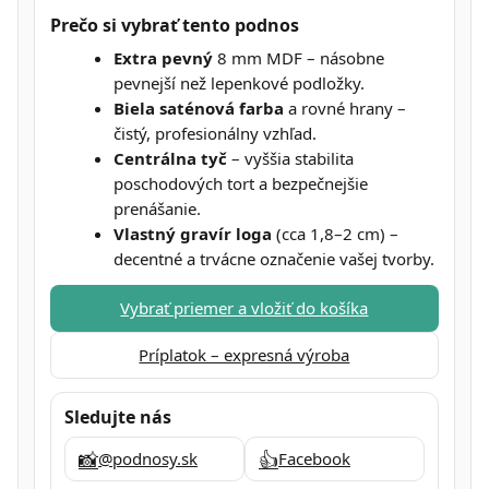
Prečo si vybrať tento podnos
Extra pevný
8 mm MDF – násobne
pevnejší než lepenkové podložky.
Biela saténová farba
a rovné hrany –
čistý, profesionálny vzhľad.
Centrálna tyč
– vyššia stabilita
poschodových tort a bezpečnejšie
prenášanie.
Vlastný gravír loga
(cca 1,8–2 cm) –
decentné a trvácne označenie vašej tvorby.
Vybrať priemer a vložiť do košíka
Príplatok – expresná výroba
Sledujte nás
📸
👍
@podnosy.sk
Facebook