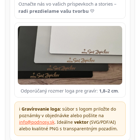
Označte nás vo vašich príspevkoch a stories –
radi prezdielame vašu tvorbu
💛
Odporúčaný rozmer loga pre gravír:
1,8–2 cm
.
ℹ️
Gravírovanie loga:
súbor s logom priložte do
poznámky v objednávke alebo pošlite na
info@podnosy.sk
. Ideálne
vektor
(SVG/PDF/AI)
alebo kvalitné PNG s transparentným pozadím.