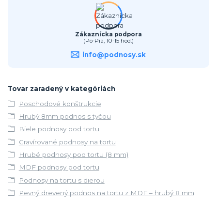
Zákaznícka podpora
(Po-Pia, 10-15 hod.)
info@podnosy.sk
Tovar zaradený v kategóriách
Poschodové konštrukcie
Hrubý 8mm podnos s tyčou
Biele podnosy pod tortu
Gravírované podnosy na tortu
Hrubé podnosy pod tortu (8 mm)
MDF podnosy pod tortu
Podnosy na tortu s dierou
Pevný drevený podnos na tortu z MDF – hrubý 8 mm