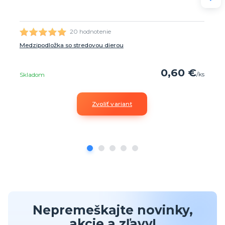
20 hodnotenie
Medzipodložka so stredovou dierou
0,60 €
/
ks
Skladom
Zvoliť variant
Nepremeškajte novinky,
akcie a zľavy!