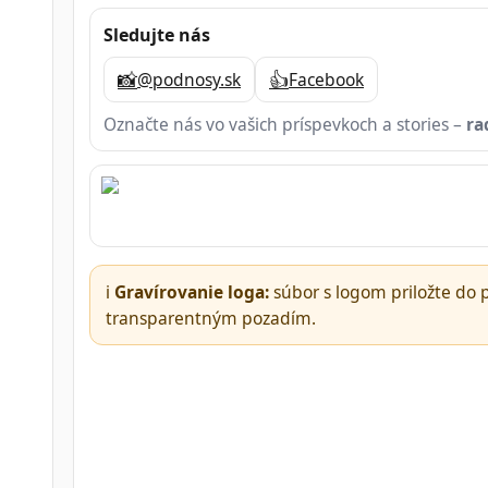
Sledujte nás
📸
👍
@podnosy.sk
Facebook
Označte nás vo vašich príspevkoch a stories –
ra
ℹ️
Gravírovanie loga:
súbor s logom priložte do
transparentným pozadím.