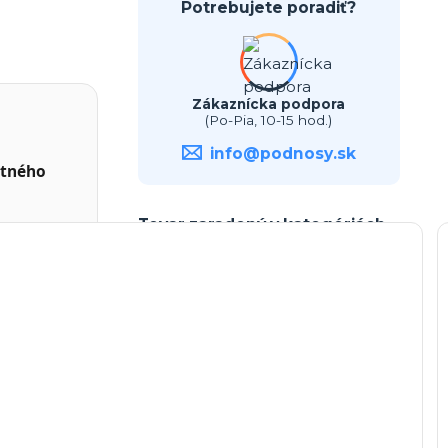
Potrebujete poradiť?
Zákaznícka podpora
(Po-Pia, 10-15 hod.)
info@podnosy.sk
stného
Tovar zaradený v kategóriách
Poschodové konštrukcie
Hrubý 8mm podnos s tyčou
Biele podnosy pod tortu
Gravírované podnosy na tortu
Hrubé podnosy pod tortu (8
mm)
MDF podnosy pod tortu