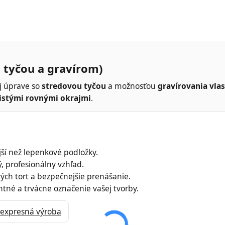
 tyčou a gravírom)
j úprave so
stredovou tyčou
a možnosťou
gravírovania vla
istými rovnými okrajmi
.
í než lepenkové podložky.
ý, profesionálny vzhľad.
vých tort a bezpečnejšie prenášanie.
ntné a trvácne označenie vašej tvorby.
– expresná výroba