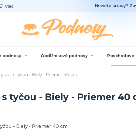
Neviete si rady? Zav
Viac
é podnosy
Obdĺžnikové podnosy
Poschodové 
avír s tyčou - Biely - Priemer 40 cm
s tyčou - Biely - Priemer 40