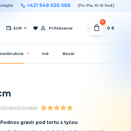
+421 948 026 088
olajte.
(Po-Pia, 10-15 hod.)
0
0 €
EUR
Prihlásenie
konštrukcie
Iné
Bazár
 cm
Ohodnotiť produkt
Podnos gravír pod tortu s tyčou