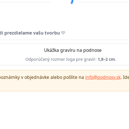
di prezdielame vašu tvorbu
💛
Odporúčaný rozmer loga pre gravír:
1,8–2 cm
.
 poznámky v objednávke alebo pošlite na
info@podnosy.sk
. I