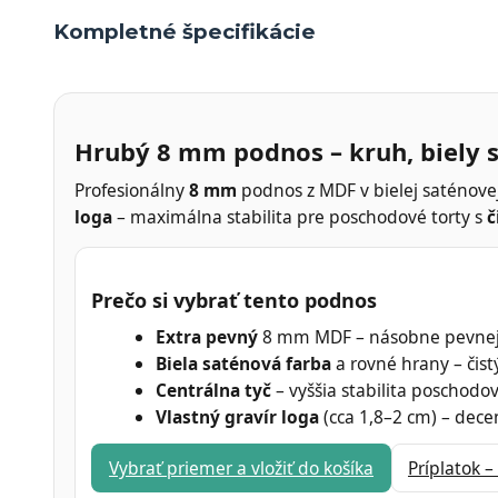
Kompletné špecifikácie
Hrubý 8 mm podnos – kruh, biely s
Profesionálny
8 mm
podnos z MDF v bielej saténove
loga
– maximálna stabilita pre poschodové torty s
č
Prečo si vybrať tento podnos
Extra pevný
8 mm MDF – násobne pevnejš
Biela saténová farba
a rovné hrany – čist
Centrálna tyč
– vyššia stabilita poschodo
Vlastný gravír loga
(cca 1,8–2 cm) – dece
Vybrať priemer a vložiť do košíka
Príplatok 