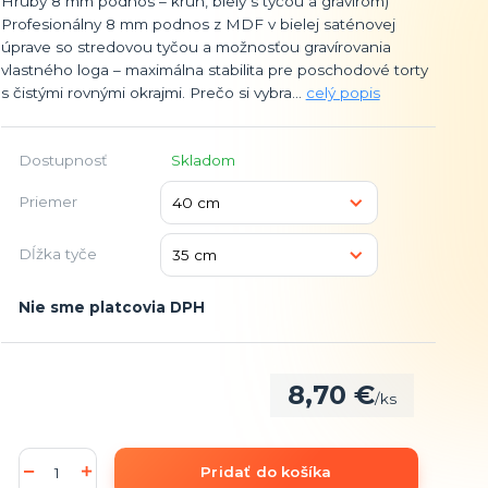
Hrubý 8 mm podnos – kruh, biely s tyčou a gravírom)
Profesionálny 8 mm podnos z MDF v bielej saténovej
úprave so stredovou tyčou a možnosťou gravírovania
vlastného loga – maximálna stabilita pre poschodové torty
s čistými rovnými okrajmi. Prečo si vybra...
celý popis
Dostupnosť
Skladom
Priemer
Dĺžka tyče
Nie sme platcovia DPH
8,70 €
/
ks
Pridať do košíka