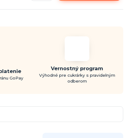
Vernostný program
platenie
Výhodné pre cukrárky s pravidelným
bránu GoPay
odberom