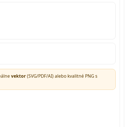
Podnosy na tortu s dierou
Pevný drevený podnos na
tortu z MDF – hrubý 8 mm
deálne
vektor
(SVG/PDF/AI) alebo kvalitné PNG s