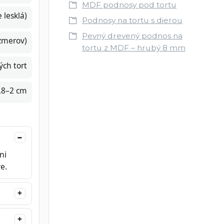
MDF podnosy pod tortu
 lesklá)
Podnosy na tortu s dierou
Pevný drevený podnos na
ozmerov)
tortu z MDF – hrubý 8 mm
ých tort
1,8–2 cm
ni
e.