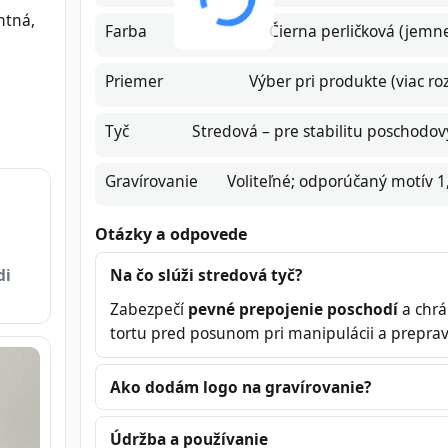
ntná,
Farba
Čierna perličková (jemne
Priemer
Výber pri produkte (viac r
Tyč
Stredová – pre stabilitu poschodov
Gravírovanie
Voliteľné; odporúčaný motív 
Otázky a odpovede
Na čo slúži stredová tyč?
di
Zabezpečí
pevné prepojenie poschodí
a chrá
tortu pred posunom pri manipulácii a preprav
Ako dodám logo na gravírovanie?
Údržba a používanie