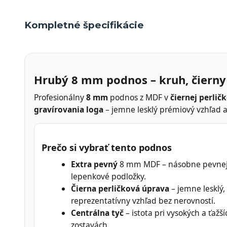
Kompletné špecifikácie
Hrubý 8 mm podnos – kruh, čierny 
Profesionálny
8 mm
podnos z MDF v
čiernej perlič
gravírovania loga
– jemne lesklý prémiový vzhľad 
Prečo si vybrať tento podnos
Extra pevný
8 mm MDF – násobne pevnej
lepenkové podložky.
Čierna perličková úprava
– jemne lesklý,
reprezentatívny vzhľad bez nerovností.
Centrálna tyč
– istota pri vysokých a ťažší
zostavách.