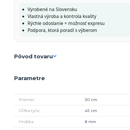
Vyrobené na Slovensku
Vlastná výroba a kontrola kvality
Rýchle odoslanie + možnosť expresu
Podpora, ktorá poradí s výberom
Pôvod tovaru
Parametre
Priemer
30 cm
Dĺžka tyče
45 cm
Hrúbka
8 mm