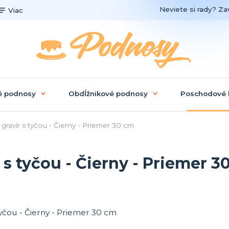
Neviete si rady? Zav
Viac
é podnosy
Obdĺžnikové podnosy
Poschodové 
avír s tyčou - Čierny - Priemer 30 cm
s tyčou - Čierny - Priemer 3