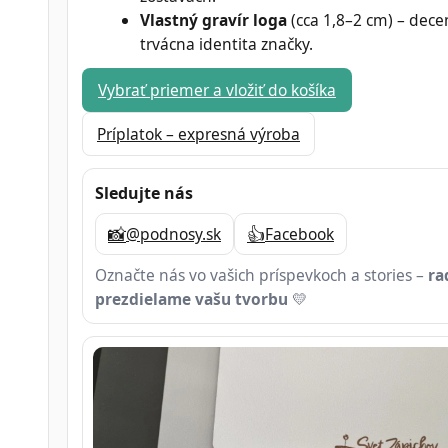
Vlastný gravír loga
(cca 1,8–2 cm) – dece
trvácna identita značky.
Vybrať priemer a vložiť do košíka
Príplatok – expresná výroba
Sledujte nás
📸
👍
@podnosy.sk
Facebook
Označte nás vo vašich príspevkoch a stories –
ra
prezdielame vašu tvorbu
💛