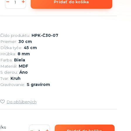
Pridať do košíka
Číslo produktu:
HPK-Č30-07
Priemer:
30 cm
Dĺžka tyče:
45 cm
Hrúbka:
8 mm
Farba:
Biela
Materiál:
MDF
S dierou:
Áno
Tvar:
Kruh
Gravírovanie:
S gravírom
Do obľúbených
/
ks
Pridať do košíka