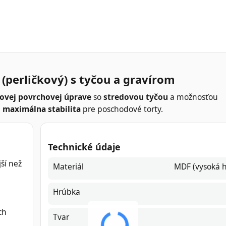
(perličkový) s tyčou a gravírom
kovej povrchovej úprave
so
stredovou tyčou
a možnosťou
a
maximálna stabilita
pre poschodové torty.
Technické údaje
ší než
Materiál
MDF (vysoká h
Hrúbka
ch
Tvar