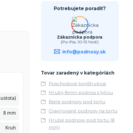
Potrebujete poradiť?
Zákaznícka podpora
(Po-Pia, 10-15 hod.)
info@podnosy.sk
Tovar zaradený v kategóriách
Poschodové konštrukcie
Hrubý 8mm podnos s tyčou
ustota)
Biele podnosy pod tortu
Gravírované podnosy na tortu
8 mm
Hrubé podnosy pod tortu (8
Kruh
mm)