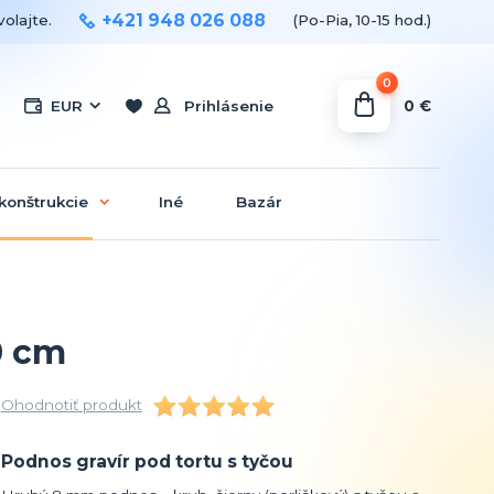
+421 948 026 088
olajte.
(Po-Pia, 10-15 hod.)
0
0 €
EUR
Prihlásenie
konštrukcie
Iné
Bazár
0 cm
Ohodnotiť produkt
Podnos gravír pod tortu s tyčou