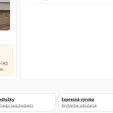
/AI)
ím.
odložky
Expresná výroba
a medzi poschodiami
Rýchlejšie odoslanie