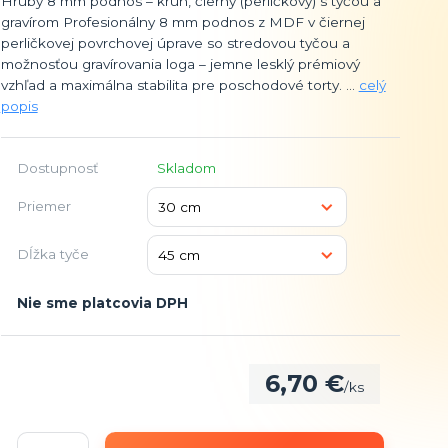
Hrubý 8 mm podnos – kruh, čierny (perličkový) s tyčou a
gravírom Profesionálny 8 mm podnos z MDF v čiernej
perličkovej povrchovej úprave so stredovou tyčou a
možnosťou gravírovania loga – jemne lesklý prémiový
vzhľad a maximálna stabilita pre poschodové torty. ...
celý
popis
Dostupnosť
Skladom
Priemer
Dĺžka tyče
Nie sme platcovia DPH
6,70 €
/
ks