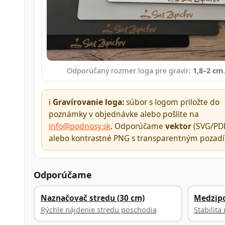
Odporúčaný rozmer loga pre gravír:
1,8–2 cm
.
ℹ️
Gravírovanie loga:
súbor s logom priložte do
poznámky v objednávke alebo pošlite na
info@podnosy.sk
. Odporúčame
vektor
(SVG/PDF
alebo kontrastné PNG s transparentným pozad
Odporúčame
Naznačovač stredu (30 cm)
Medzip
Rýchle nájdenie stredu poschodia
Stabilit