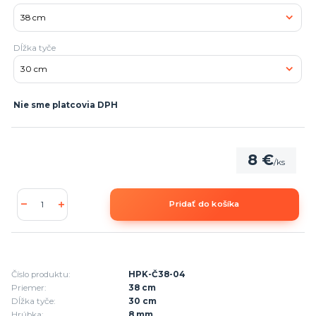
Dĺžka tyče
Nie sme platcovia DPH
8 €
/
ks
Pridať do košíka
Číslo produktu:
HPK-Č38-04
Priemer:
38 cm
Dĺžka tyče:
30 cm
Hrúbka:
8 mm