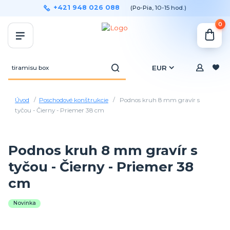
+421 948 026 088
(Po-Pia, 10-15 hod.)
0
EUR
Úvod
Poschodové konštrukcie
Podnos kruh 8 mm gravír s
tyčou - Čierny - Priemer 38 cm
Podnos kruh 8 mm gravír s
tyčou - Čierny - Priemer 38
cm
Novinka