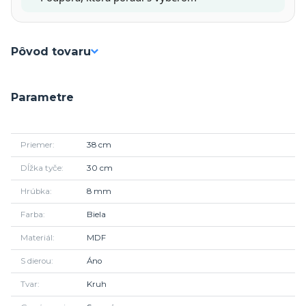
Pôvod tovaru
Parametre
Priemer
38 cm
Dĺžka tyče
30 cm
Hrúbka
8 mm
Farba
Biela
Materiál
MDF
S dierou
Áno
Tvar
Kruh