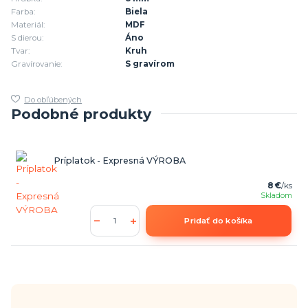
Farba:
Biela
Materiál:
MDF
S dierou:
Áno
Tvar:
Kruh
Gravírovanie:
S gravírom
Do obľúbených
Podobné produkty
Príplatok - Expresná VÝROBA
8 €
/
ks
Skladom
Pridať do košíka