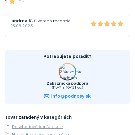
1
0 x
-
andrea K.
Overená recenzia
16.09.2025
Potrebujete poradiť?
Zákaznícka podpora
(Po-Pia, 10-15 hod.)
info@podnosy.sk
Tovar zaradený v kategóriách
Poschodové konštrukcie
Hrubý 8mm podnos s tyčou