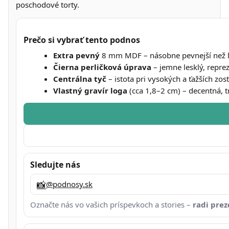
poschodové torty.
Prečo si vybrať tento podnos
Extra pevný
8 mm MDF – násobne pevnejší než l
Čierna perličková úprava
– jemne lesklý, repre
Centrálna tyč
– istota pri vysokých a ťažších zos
Vlastný gravír loga
(cca 1,8–2 cm) – decentná, t
Sledujte nás
📸
@podnosy.sk
Označte nás vo vašich príspevkoch a stories –
radi pre