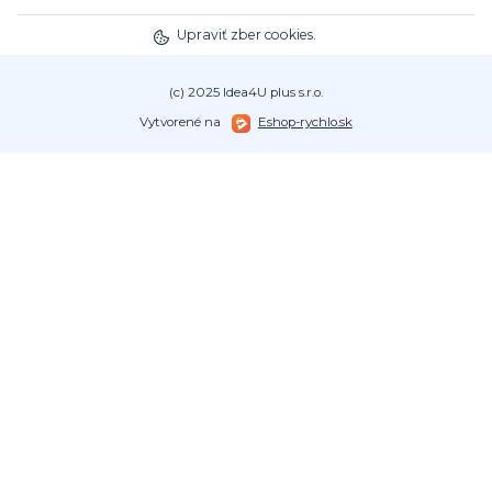
Upraviť zber cookies.
(c) 2025 Idea4U plus s.r.o.
Vytvorené na
Eshop-rychlo.sk