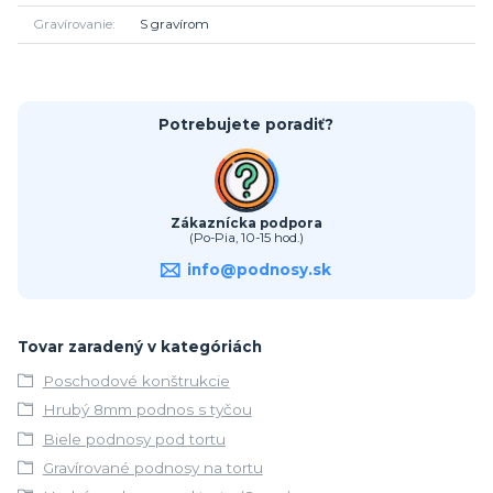
Gravírovanie
S gravírom
Potrebujete poradiť?
Zákaznícka podpora
(Po-Pia, 10-15 hod.)
info@podnosy.sk
Tovar zaradený v kategóriách
Poschodové konštrukcie
Hrubý 8mm podnos s tyčou
Biele podnosy pod tortu
Gravírované podnosy na tortu