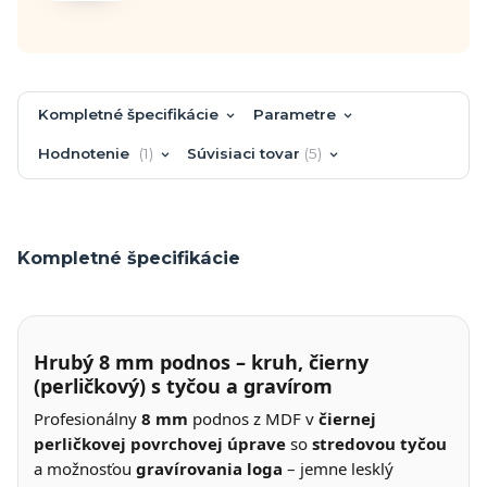
Kompletné špecifikácie
Parametre
Hodnotenie
1
Súvisiaci tovar
5
Kompletné špecifikácie
Hrubý 8 mm podnos – kruh, čierny
(perličkový) s tyčou a gravírom
Profesionálny
8 mm
podnos z MDF v
čiernej
perličkovej povrchovej úprave
so
stredovou tyčou
a možnosťou
gravírovania loga
– jemne lesklý