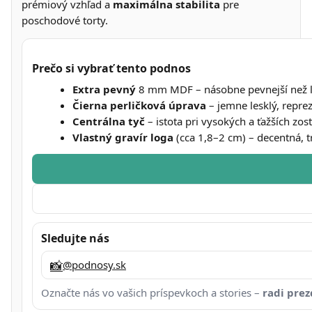
prémiový vzhľad a
maximálna stabilita
pre
poschodové torty.
Prečo si vybrať tento podnos
Extra pevný
8 mm MDF – násobne pevnejší než l
Čierna perličková úprava
– jemne lesklý, repre
Centrálna tyč
– istota pri vysokých a ťažších zos
Vlastný gravír loga
(cca 1,8–2 cm) – decentná, t
Sledujte nás
📸
@podnosy.sk
Označte nás vo vašich príspevkoch a stories –
radi pre