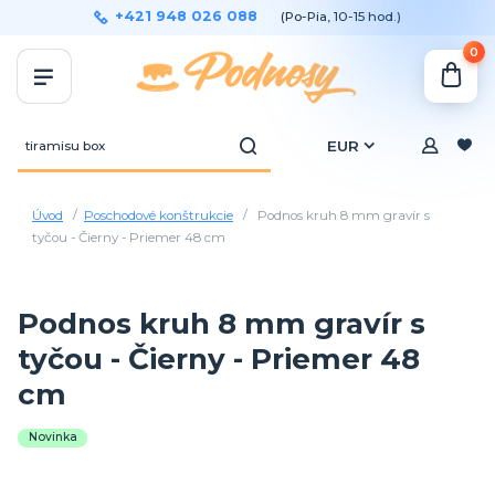
+421 948 026 088
(Po-Pia, 10-15 hod.)
0
EUR
Úvod
Poschodové konštrukcie
Podnos kruh 8 mm gravír s
tyčou - Čierny - Priemer 48 cm
Podnos kruh 8 mm gravír s
tyčou - Čierny - Priemer 48
cm
Novinka