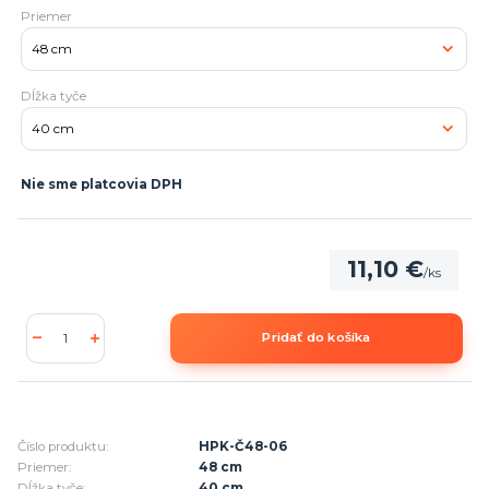
Priemer
Dĺžka tyče
Nie sme platcovia DPH
11,10 €
/
ks
Pridať do košíka
Číslo produktu:
HPK-Č48-06
Priemer:
48 cm
Dĺžka tyče:
40 cm