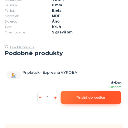
Hrúbka:
8 mm
Farba:
Biela
Materiál:
MDF
S dierou:
Áno
Tvar:
Kruh
Gravírovanie:
S gravírom
Do obľúbených
Podobné produkty
Príplatok - Expresná VÝROBA
8 €
/
ks
Skladom
Pridať do košíka