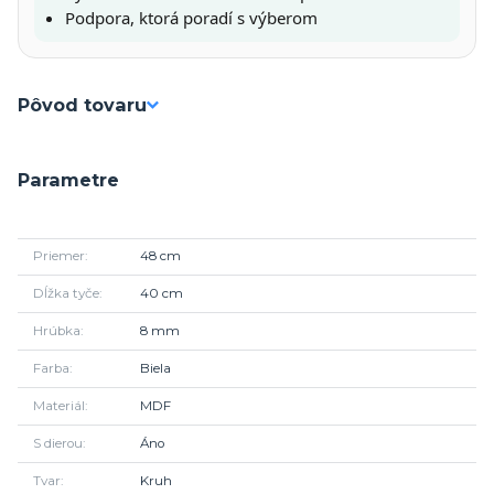
Podpora, ktorá poradí s výberom
Pôvod tovaru
Parametre
Priemer
48 cm
Dĺžka tyče
40 cm
Hrúbka
8 mm
Farba
Biela
Materiál
MDF
S dierou
Áno
Tvar
Kruh