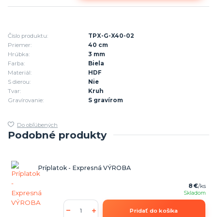
Číslo produktu:
TPX-G-X40-02
Priemer:
40 cm
Hrúbka:
3 mm
Farba:
Biela
Materiál:
HDF
S dierou:
Nie
Tvar:
Kruh
Gravírovanie:
S gravírom
Do obľúbených
Podobné produkty
Príplatok - Expresná VÝROBA
8 €
/
ks
Skladom
Pridať do košíka