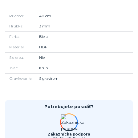
Priemer
40 cm
Hrúbka
3 mm
Farba
Biela
Materiál
HDF
S dierou
Nie
Tvar
Kruh
Gravírovanie
S gravírom
Potrebujete poradiť?
Zákaznícka podpora