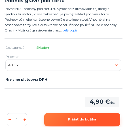
Podnos gravír pod tortu
Pevné HDF podnosy pod tortu sú vyrobené z drevovláknitej dosky s
vysokou hustotou, ktorá zabezpečuje pevný základ pod vašu tortu.
Podnosy sú niekoľkonásobne pevnejšie ako lepenkové. Vhodné aj na
poschodové torty. Pri Swiss kréme odporúčame použiť hrubšie podnosy.
Gravír - Možnosť gravírovania vlast...
celý popis
Dostupnosť
Skladom
Priemer
Nie sme platcovia DPH
4,90 €
/
ks
Pridať do košíka