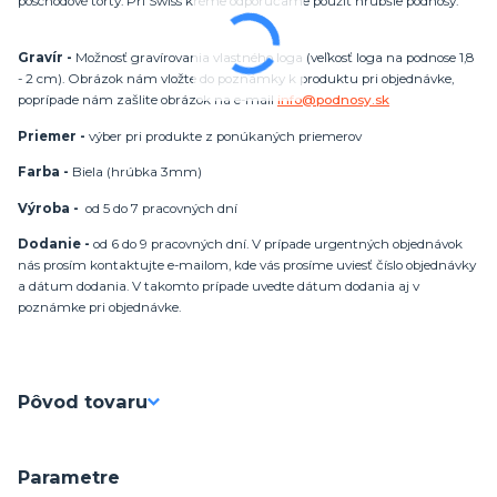
poschodové torty. Pri Swiss kréme odporúčame použiť hrubšie podnosy.
Gravír -
Možnosť gravírovania vlastného loga (veľkosť loga na podnose 1,8
- 2 cm). Obrázok nám vložte do poznámky k produktu pri objednávke,
poprípade nám zašlite obrázok na e-mail
info@podnosy.sk
Priemer -
výber pri produkte z ponúkaných priemerov
Farba -
Biela (hrúbka 3mm)
Výroba -
od 5 do 7 pracovných dní
Dodanie -
od 6 do 9 pracovných dní. V prípade urgentných objednávok
nás prosím kontaktujte e-mailom, kde vás prosíme uviesť číslo objednávky
a dátum dodania. V takomto prípade uvedte dátum dodania aj v
poznámke pri objednávke.
Pôvod tovaru
Parametre