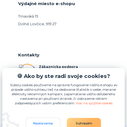
Výdajné miesto e-shopu
Trnavská 15
Dolné Lovčice, 919 27
Kontakty
Zákaznícka podpora
+421 948 026 088
🍪 Ako by ste radi svoje cookies?
(Po-Pia, 10-15 hod.)
Súbory cookies používame na správne fungovanie nášho e-shopu av
prípade vášho súhlasu tiež na sledovanie štatistík o webe, meranie
info@podnosy.sk
efektivity reklamných kampaní, zapamätanie vášho obľúbeného
nastavenia pri používaní stránok, či zobrazenie reklám
zodpovedajúcich vašim preferenciám.
Viac na využitie cookies
Upraviť zber cookies.
Nastavenia
Súhlasím