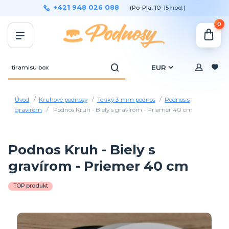
+421 948 026 088
(Po-Pia, 10-15 hod.)
0
EUR
Úvod
Kruhové podnosy
Tenký 3 mm podnos
Podnos s
gravírom
Podnos Kruh - Biely s gravírom - Priemer 40 cm
Podnos Kruh - Biely s
gravírom - Priemer 40 cm
TOP produkt