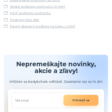
Tenké podnosy pod tortu (3 mm)
HDF podnosy pod tortu
Podnosy bez dier
Pevný drevený podnos na tortu z HDF
Nepremeškajte novinky,
akcie a zľavy!
Môžete sa kedykoľvek odhlásiť. Zasielame raz za 14 dní.
Prihlásiť sa