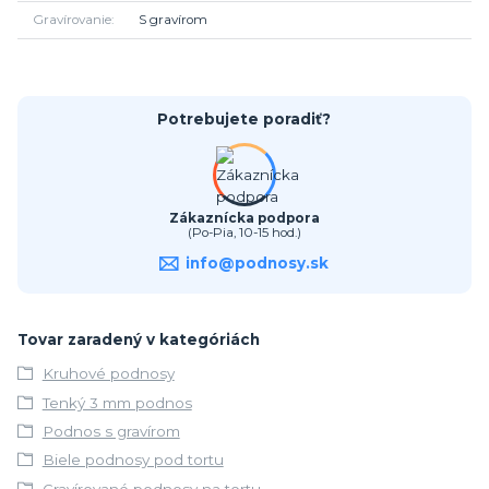
Gravírovanie
S gravírom
Potrebujete poradiť?
Zákaznícka podpora
(Po-Pia, 10-15 hod.)
info@podnosy.sk
Tovar zaradený v kategóriách
Kruhové podnosy
Tenký 3 mm podnos
Podnos s gravírom
Biele podnosy pod tortu
Gravírované podnosy na tortu