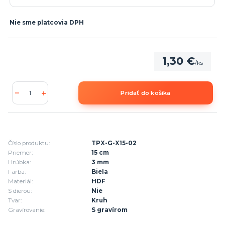
Nie sme platcovia DPH
1,30 €
/
ks
Pridať do košíka
Číslo produktu:
TPX-G-X15-02
Priemer:
15 cm
Hrúbka:
3 mm
Farba:
Biela
Materiál:
HDF
S dierou:
Nie
Tvar:
Kruh
Gravírovanie:
S gravírom