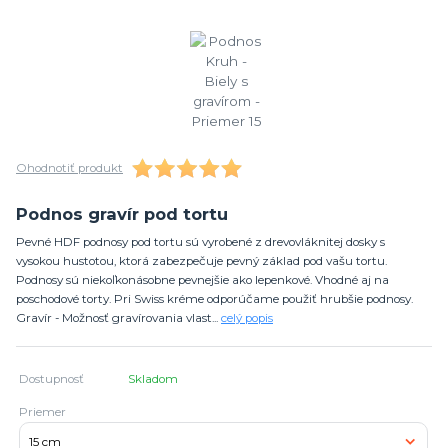
Ohodnotiť produkt
Podnos gravír pod tortu
Pevné HDF podnosy pod tortu sú vyrobené z drevovláknitej dosky s
vysokou hustotou, ktorá zabezpečuje pevný základ pod vašu tortu.
Podnosy sú niekoľkonásobne pevnejšie ako lepenkové. Vhodné aj na
poschodové torty. Pri Swiss kréme odporúčame použiť hrubšie podnosy.
Gravír - Možnosť gravírovania vlast...
celý popis
Dostupnosť
Skladom
Priemer