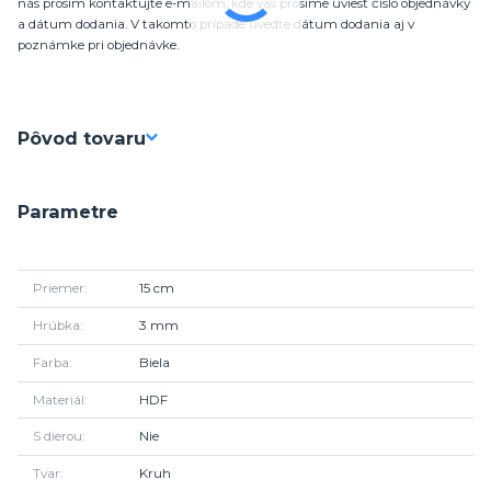
nás prosím kontaktujte e-mailom, kde vás prosíme uviesť číslo objednávky
a dátum dodania. V takomto prípade uvedte dátum dodania aj v
poznámke pri objednávke.
Pôvod tovaru
Parametre
Priemer
15 cm
Hrúbka
3 mm
Farba
Biela
Materiál
HDF
S dierou
Nie
Tvar
Kruh