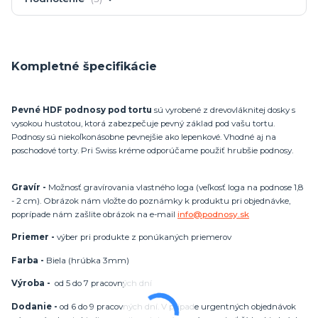
Kompletné špecifikácie
Pevné HDF podnosy pod tortu
sú vyrobené z drevovláknitej dosky s
vysokou hustotou, ktorá zabezpečuje pevný základ pod vašu tortu.
Podnosy sú niekoľkonásobne pevnejšie ako lepenkové. Vhodné aj na
poschodové torty. Pri Swiss kréme odporúčame použiť hrubšie podnosy.
Gravír -
Možnosť gravírovania vlastného loga (veľkosť loga na podnose 1,8
- 2 cm). Obrázok nám vložte do poznámky k produktu pri objednávke,
poprípade nám zašlite obrázok na e-mail
info@podnosy.sk
Priemer -
výber pri produkte z ponúkaných priemerov
Farba -
Biela (hrúbka 3mm)
Výroba -
od 5 do 7 pracovných dní
Dodanie -
od 6 do 9 pracovných dní. V prípade urgentných objednávok