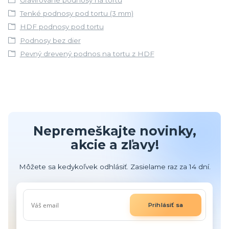
Tenké podnosy pod tortu (3 mm)
HDF podnosy pod tortu
Podnosy bez dier
Pevný drevený podnos na tortu z HDF
Nepremeškajte novinky,
akcie a zľavy!
Môžete sa kedykoľvek odhlásiť. Zasielame raz za 14 dní.
Prihlásiť sa