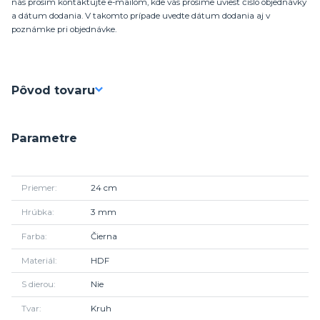
nás prosím kontaktujte e-mailom, kde vás prosíme uviesť číslo objednávky
a dátum dodania. V takomto prípade uvedte dátum dodania aj v
poznámke pri objednávke.
Pôvod tovaru
Parametre
Priemer
24 cm
Hrúbka
3 mm
Farba
Čierna
Materiál
HDF
S dierou
Nie
Tvar
Kruh