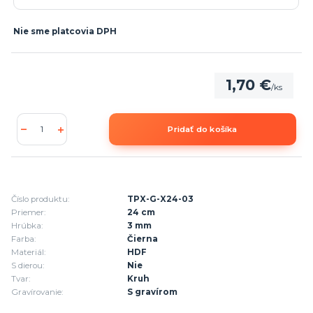
Nie sme platcovia DPH
1,70 €
/
ks
Pridať do košíka
Číslo produktu:
TPX-G-X24-03
Priemer:
24 cm
Hrúbka:
3 mm
Farba:
Čierna
Materiál:
HDF
S dierou:
Nie
Tvar:
Kruh
Gravírovanie:
S gravírom