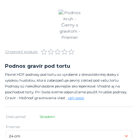
Ohodnotiť produkt
Podnos gravír pod tortu
Pevné HDF podnosy pod tortu sú vyrobené z drevovláknitej dosky s
vysokou hustotou, ktorá zabezpečuje pevný základ pod vašu tortu.
Podnosy sú niekoľkonásobne pevnejšie ako lepenkové. Vhodné aj na
poschodové torty. Pri Swiss kréme odporúčame použiť hrubšie podnosy.
Gravír - Možnosť gravírovania vlast...
celý popis
Dostupnosť
Skladom
Priemer