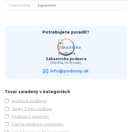
Gravírovanie
S gravírom
Potrebujete poradiť?
Zákaznícka podpora
(Po-Pia, 10-15 hod.)
info@podnosy.sk
Tovar zaradený v kategóriách
Kruhové podnosy
Tenký 3 mm podnos
Podnos s gravírom
Čierne podnosy pod tortu
Gravírované podnosy na tortu