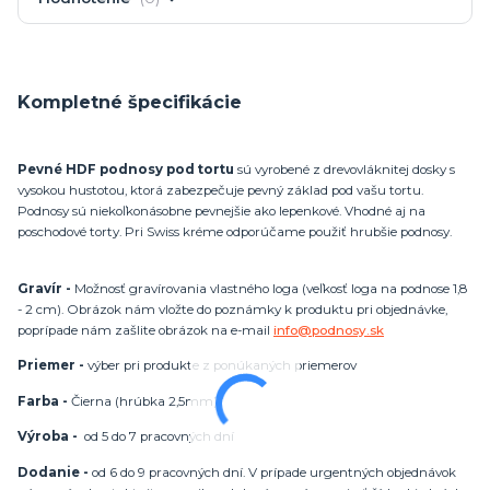
Kompletné špecifikácie
Pevné HDF podnosy pod tortu
sú vyrobené z drevovláknitej dosky s
vysokou hustotou, ktorá zabezpečuje pevný základ pod vašu tortu.
Podnosy sú niekoľkonásobne pevnejšie ako lepenkové. Vhodné aj na
poschodové torty. Pri Swiss kréme odporúčame použiť hrubšie podnosy.
Gravír -
Možnosť gravírovania vlastného loga (veľkosť loga na podnose 1,8
- 2 cm). Obrázok nám vložte do poznámky k produktu pri objednávke,
poprípade nám zašlite obrázok na e-mail
info@podnosy.sk
Priemer -
výber pri produkte z ponúkaných priemerov
Farba -
Čierna (hrúbka 2,5mm)
Výroba -
od 5 do 7 pracovných dní
Dodanie -
od 6 do 9 pracovných dní. V prípade urgentných objednávok