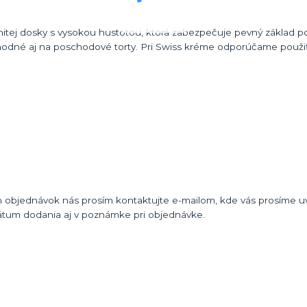
itej dosky s vysokou hustotou, ktorá zabezpečuje pevný základ po
odné aj na poschodové torty. Pri Swiss kréme odporúčame použiť
 objednávok nás prosím kontaktujte e-mailom, kde vás prosíme uvi
átum dodania aj v poznámke pri objednávke.