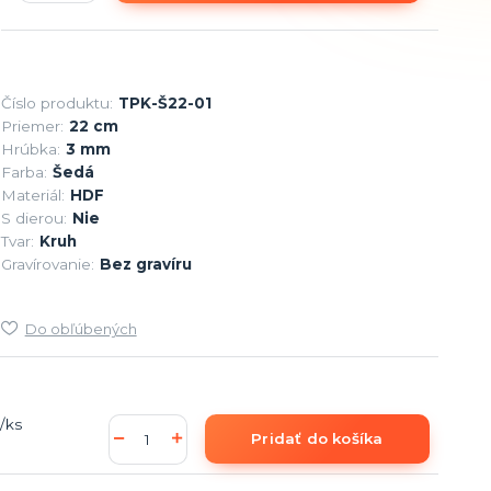
Číslo produktu:
TPK-Š22-01
Priemer:
22 cm
Hrúbka:
3 mm
Farba:
Šedá
Materiál:
HDF
S dierou:
Nie
Tvar:
Kruh
Gravírovanie:
Bez gravíru
Do obľúbených
/
ks
Pridať do košíka