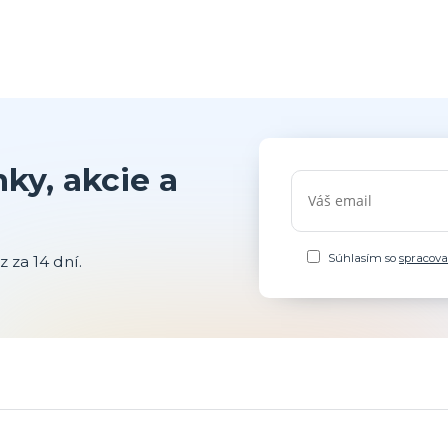
ky, akcie a
Súhlasím so
spracov
 za 14 dní.