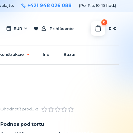
+421 948 026 088
olajte.
(Po-Pia, 10-15 hod.)
0
0 €
EUR
Prihlásenie
konštrukcie
Iné
Bazár
Ohodnotiť produkt
Podnos pod tortu