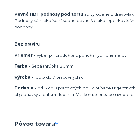
Pevné HDF podnosy pod tortu
sú vyrobené z drevovlákn
Podnosy sú niekoľkonásobne pevnejšie ako lepenkové. Vh
podnosy.
Bez gravíru
Priemer -
výber pri produkte z ponúkaných priemerov
Farba -
Šedá (hrúbka 2,5mm)
Výroba -
od 5 do 7 pracovných dní
Dodanie -
od 6 do 9 pracovných dní. V prípade urgentných
objednávky a dátum dodania. V takomto prípade uvedte d
Pôvod tovaru