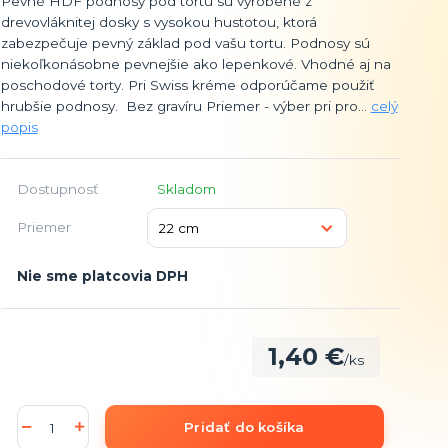
Pevné HDF podnosy pod tortu sú vyrobené z
drevovláknitej dosky s vysokou hustotou, ktorá
zabezpečuje pevný základ pod vašu tortu. Podnosy sú
niekoľkonásobne pevnejšie ako lepenkové. Vhodné aj na
poschodové torty. Pri Swiss kréme odporúčame použiť
hrubšie podnosy. Bez gravíru Priemer - výber pri pro...
celý
popis
Dostupnosť
Skladom
Priemer
Nie sme platcovia DPH
1,40 €
/
ks
Pridať do košíka