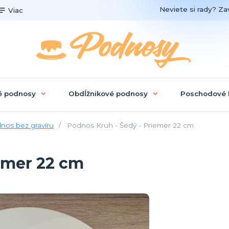
Neviete si rady? Zav
Viac
é podnosy
Obdĺžnikové podnosy
Poschodové 
nos bez gravíru
Podnos Kruh - Šedý - Priemer 22 cm
emer 22 cm