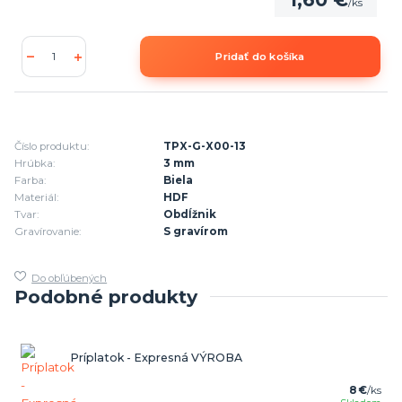
/
ks
Pridať do košíka
Číslo produktu:
TPX-G-X00-13
Hrúbka:
3 mm
Farba:
Biela
Materiál:
HDF
Tvar:
Obdĺžnik
Gravírovanie:
S gravírom
Do obľúbených
Podobné produkty
Príplatok - Expresná VÝROBA
8 €
/
ks