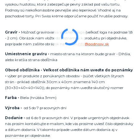
vysokou hustotou, ktorá zabezpečuje pevný základ pod vašu tortu.
Podnosy sú niekoľkonásobne pevnejšie ako lepenkové. Vhodné aj na
poschodové torty. Pri Swiss kréme odporúčame použiť hrubšie podnosy.
Gravír -
Možnosť gravírovania vlastného loga (veľkosť loga na podnose 1,8
- 2 cm). Obrázok nám vložte do poznámky k produktu pri objednávke,
poprípade nám zašlite obrázok na e-mail
info@podnosy.sk
Umiestnenie gravíru -
miesto-strana na ktorom bude gravír - Dlhšia,
alebo kratšia strana obdĺžnika
Obvod obdĺžnika - Veľkosť obdĺžnika nám uveďte do poznámky
-
výber pri produkte z ponúkaných obvodov - (súčet všetkých štyroch
strán - príklad: obdĺžnik 30cm x 40cm znamená 140 cm
(30+30+40+40=140)), do poznámky nám uveďte skutočný rozmer
Farba -
Biela (hrúbka 3mm)
Výroba -
od 5 do 7 pracovných dní
Dodanie -
od 6 do 9 pracovných dní. V prípade urgentných objednávok
nás prosím kontaktujte e-mailom, kde vás prosíme uviesť číslo objednávky
a dátum dodania. V takomto prípade uvedte dátum dodania aj v
poznámke pri objednávke.