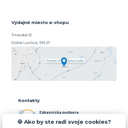
Výdajné miesto e-shopu
Trnavská 15
Dolné Lovčice, 919 27
Kontakty
Zákaznícka podpora
+421 948 026 088
🍪 Ako by ste radi svoje cookies?
(Po-Pia, 10-15 hod.)