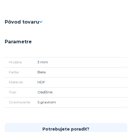
Pôvod tovaru
Parametre
Hrúbka
3 mm
Farba
Biela
Materiál
HDF
Tvar
Obdĺžnik
Gravírovanie
S gravírom
Potrebujete poradiť?