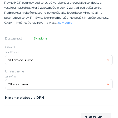
Pevné HDF podnosy pod tortu sú vyrobené z drevovláknitej dosky s
vysokou hustotou, ktorá zabezpečuje pevný základ pod vašu tortu.
Podnosy sú niekoľkonásobne pevnejšie ako lepenkové. Vhodné aj na
poschodové torty. Pri Swiss kréme odporúčame použiť hrubšie podnosy.
Gravír - Možnosť gravírovania vlast...
celý popis
Dostupnosť
Skladom
Obvod
obdľžnika
Umiestnenie
gravíru
Nie sme platcovia DPH
1,60 €