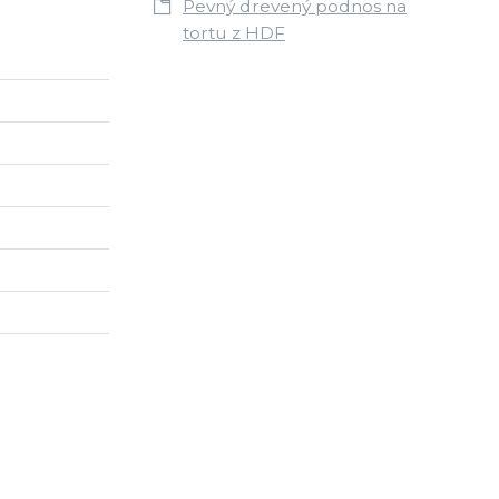
Pevný drevený podnos na
tortu z HDF