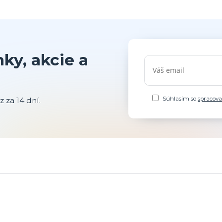
ky, akcie a
Súhlasím so
spracov
 za 14 dní.