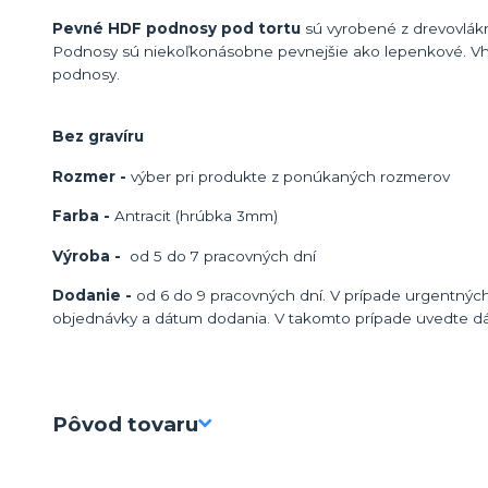
Pevné HDF podnosy pod tortu
sú vyrobené z drevovlákn
Podnosy sú niekoľkonásobne pevnejšie ako lepenkové. Vh
podnosy.
Bez gravíru
Rozmer -
výber pri produkte z ponúkaných rozmerov
Farba -
Antracit (hrúbka 3mm)
Výroba -
od 5 do 7 pracovných dní
Dodanie -
od 6 do 9 pracovných dní. V prípade urgentných
objednávky a dátum dodania. V takomto prípade uvedte d
Pôvod tovaru