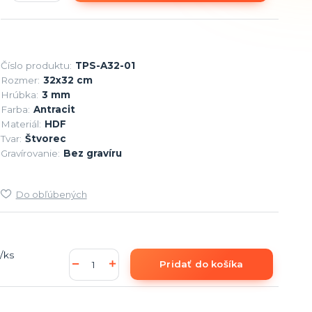
Číslo produktu:
TPS-A32-01
Rozmer:
32x32 cm
Hrúbka:
3 mm
Farba:
Antracit
Materiál:
HDF
Tvar:
Štvorec
Gravírovanie:
Bez gravíru
Do obľúbených
/
ks
Pridať do košíka