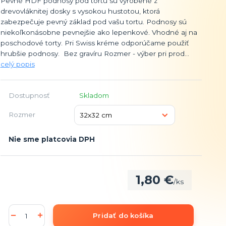
Pevné HDF podnosy pod tortu sú vyrobené z
drevovláknitej dosky s vysokou hustotou, ktorá
zabezpečuje pevný základ pod vašu tortu. Podnosy sú
niekoľkonásobne pevnejšie ako lepenkové. Vhodné aj na
poschodové torty. Pri Swiss kréme odporúčame použiť
hrubšie podnosy. Bez gravíru Rozmer - výber pri prod...
celý popis
Dostupnosť
Skladom
Rozmer
Nie sme platcovia DPH
1,80 €
/
ks
Pridať do košíka