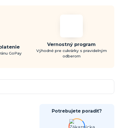
Vernostný program
platenie
Výhodné pre cukrárky s pravidelným
bránu GoPay
odberom
Potrebujete poradiť?