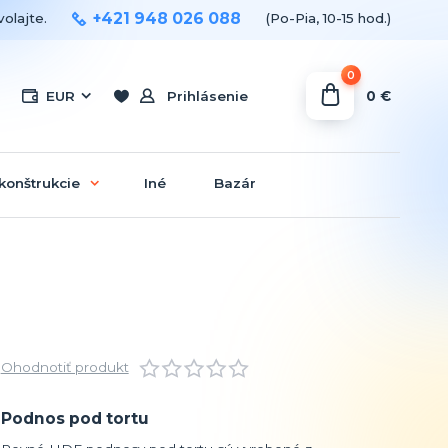
+421 948 026 088
olajte.
(Po-Pia, 10-15 hod.)
0
0 €
EUR
Prihlásenie
konštrukcie
Iné
Bazár
Ohodnotiť produkt
Podnos pod tortu