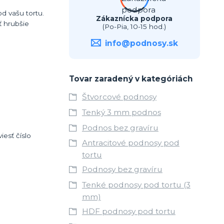
d vašu tortu.
Zákaznícka podpora
 hrubšie
(Po-Pia, 10-15 hod.)
info@podnosy.sk
Tovar zaradený v kategóriách
Štvorcové podnosy
Tenký 3 mm podnos
Podnos bez gravíru
esť číslo
Antracitové podnosy pod
tortu
Podnosy bez gravíru
Tenké podnosy pod tortu (3
mm)
HDF podnosy pod tortu