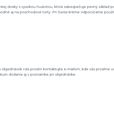
itej dosky s vysokou hustotou, ktorá zabezpečuje pevný základ po
odné aj na poschodové torty. Pri Swiss kréme odporúčame použiť
 objednávok nás prosím kontaktujte e-mailom, kde vás prosíme uvi
átum dodania aj v poznámke pri objednávke.