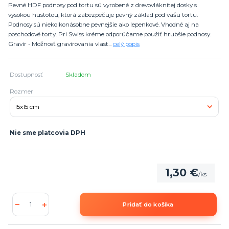
Pevné HDF podnosy pod tortu sú vyrobené z drevovláknitej dosky s
vysokou hustotou, ktorá zabezpečuje pevný základ pod vašu tortu.
Podnosy sú niekoľkonásobne pevnejšie ako lepenkové. Vhodné aj na
poschodové torty. Pri Swiss kréme odporúčame použiť hrubšie podnosy.
Gravír - Možnosť gravírovania vlast...
celý popis
Dostupnosť
Skladom
Rozmer
Nie sme platcovia DPH
1,30 €
/
ks
Pridať do košíka