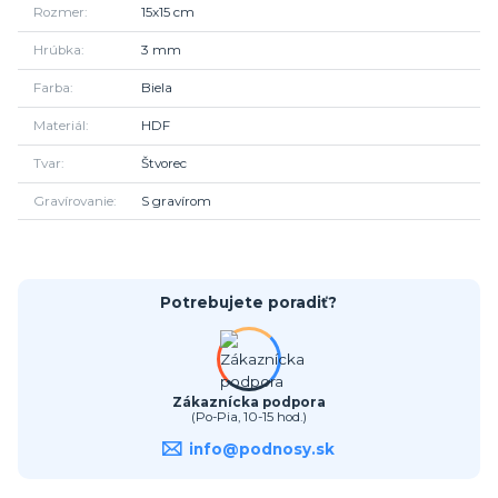
Rozmer
15x15 cm
Hrúbka
3 mm
Farba
Biela
Materiál
HDF
Tvar
Štvorec
Gravírovanie
S gravírom
Potrebujete poradiť?
Zákaznícka podpora
(Po-Pia, 10-15 hod.)
info@podnosy.sk