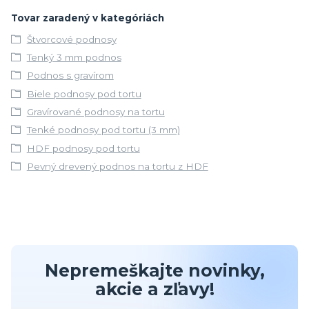
Tovar zaradený v kategóriách
Štvorcové podnosy
Tenký 3 mm podnos
Podnos s gravírom
Biele podnosy pod tortu
Gravírované podnosy na tortu
Tenké podnosy pod tortu (3 mm)
HDF podnosy pod tortu
Pevný drevený podnos na tortu z HDF
Nepremeškajte novinky,
akcie a zľavy!