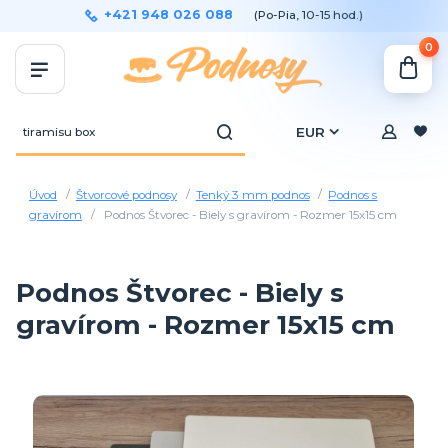
+421 948 026 088
(Po-Pia, 10-15 hod.)
0
EUR
Úvod
Štvorcové podnosy
Tenký 3 mm podnos
Podnos s
gravírom
Podnos Štvorec - Biely s gravírom - Rozmer 15x15 cm
Podnos Štvorec - Biely s
gravírom - Rozmer 15x15 cm