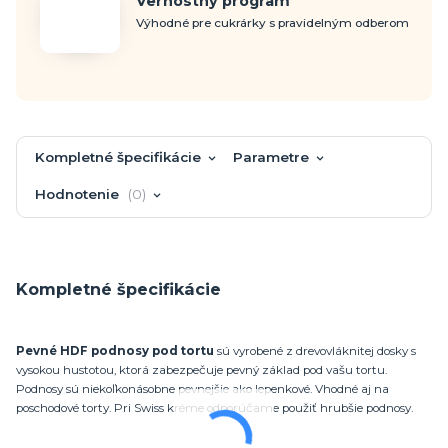
Vernostný program
Výhodné pre cukrárky s pravidelným odberom
Kompletné špecifikácie
Parametre
Hodnotenie
0
Kompletné špecifikácie
Pevné HDF podnosy pod tortu
sú vyrobené z drevovláknitej dosky s
vysokou hustotou, ktorá zabezpečuje pevný základ pod vašu tortu.
Podnosy sú niekoľkonásobne pevnejšie ako lepenkové. Vhodné aj na
poschodové torty. Pri Swiss kréme odporúčame použiť hrubšie podnosy.