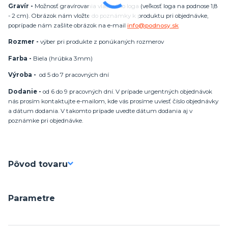
Gravír -
Možnosť gravírovania vlastného loga (veľkosť loga na podnose 1,8
- 2 cm). Obrázok nám vložte do poznámky k produktu pri objednávke,
poprípade nám zašlite obrázok na e-mail
info@podnosy.sk
Rozmer -
výber pri produkte z ponúkaných rozmerov
Farba -
Biela (hrúbka 3mm)
Výroba -
od 5 do 7 pracovných dní
Dodanie -
od 6 do 9 pracovných dní. V prípade urgentných objednávok
nás prosím kontaktujte e-mailom, kde vás prosíme uviesť číslo objednávky
a dátum dodania. V takomto prípade uvedte dátum dodania aj v
poznámke pri objednávke.
Pôvod tovaru
Parametre