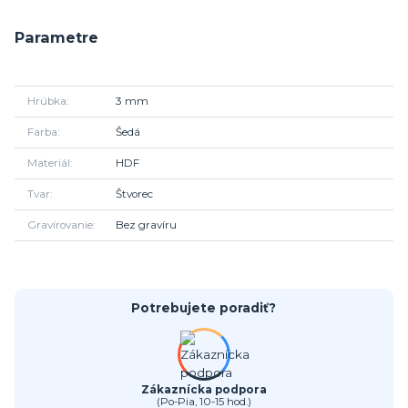
Parametre
Hrúbka
3 mm
Farba
Šedá
Materiál
HDF
Tvar
Štvorec
Gravírovanie
Bez gravíru
Potrebujete poradiť?
Zákaznícka podpora
(Po-Pia, 10-15 hod.)