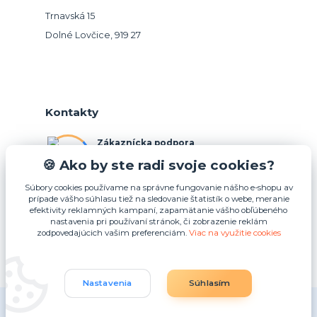
Trnavská 15
Dolné Lovčice, 919 27
Kontakty
Zákaznícka podpora
+421 948 026 088
🍪 Ako by ste radi svoje cookies?
(Po-Pia, 10-15 hod.)
Súbory cookies používame na správne fungovanie nášho e-shopu av
prípade vášho súhlasu tiež na sledovanie štatistík o webe, meranie
info@podnosy.sk
efektivity reklamných kampaní, zapamätanie vášho obľúbeného
nastavenia pri používaní stránok, či zobrazenie reklám
zodpovedajúcich vašim preferenciám.
Viac na využitie cookies
Upraviť zber cookies.
Nastavenia
Súhlasím
(c) 2025 Idea4U plus s.r.o.