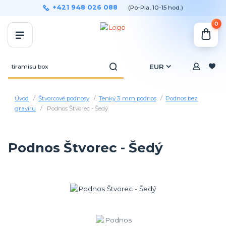
+421 948 026 088
(Po-Pia, 10-15 hod.)
0
EUR
Úvod
Štvorcové podnosy
Tenký 3 mm podnos
Podnos bez
gravíru
Podnos Štvorec - Šedý
Podnos Štvorec - Šedý