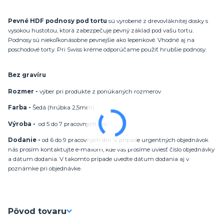
Pevné HDF podnosy pod tortu
sú vyrobené z drevovláknitej dosky s
vysokou hustotou, ktorá zabezpečuje pevný základ pod vašu tortu.
Podnosy sú niekoľkonásobne pevnejšie ako lepenkové. Vhodné aj na
poschodové torty. Pri Swiss kréme odporúčame použiť hrubšie podnosy.
Bez gravíru
Rozmer -
výber pri produkte z ponúkaných rozmerov
Farba -
Šedá (hrúbka 2,5mm)
Výroba -
od 5 do 7 pracovných dní
Dodanie -
od 6 do 9 pracovných dní. V prípade urgentných objednávok
nás prosím kontaktujte e-mailom, kde vás prosíme uviesť číslo objednávky
a dátum dodania. V takomto prípade uvedte dátum dodania aj v
poznámke pri objednávke.
Pôvod tovaru