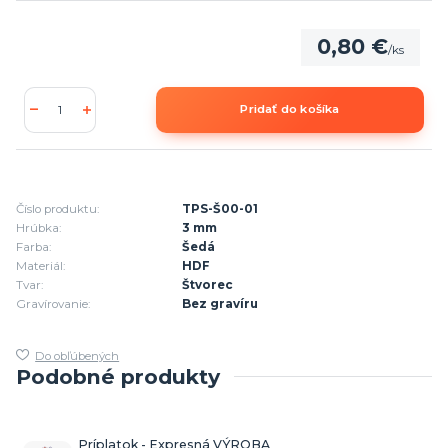
0,80 €
/
ks
Pridať do košíka
Číslo produktu:
TPS-Š00-01
Hrúbka:
3 mm
Farba:
Šedá
Materiál:
HDF
Tvar:
Štvorec
Gravírovanie:
Bez gravíru
Do obľúbených
Podobné produkty
Príplatok - Expresná VÝROBA