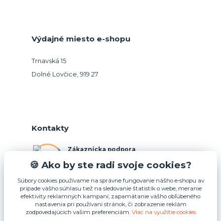
Výdajné miesto e-shopu
Trnavská 15
Dolné Lovčice, 919 27
Kontakty
Zákaznícka podpora
+421 948 026 088
🍪 Ako by ste radi svoje cookies?
(Po-Pia, 10-15 hod.)
Súbory cookies používame na správne fungovanie nášho e-shopu av
prípade vášho súhlasu tiež na sledovanie štatistík o webe, meranie
info@podnosy.sk
efektivity reklamných kampaní, zapamätanie vášho obľúbeného
nastavenia pri používaní stránok, či zobrazenie reklám
zodpovedajúcich vašim preferenciám.
Viac na využitie cookies