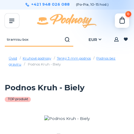
+421 948 026 088
(Po-Pia, 10-15 hod.)
0
EUR
Úvod
Kruhové podnosy
Tenký 3 mm podnos
Podnos bez
gravíru
Podnos Kruh - Biely
Podnos Kruh - Biely
TOP produkt