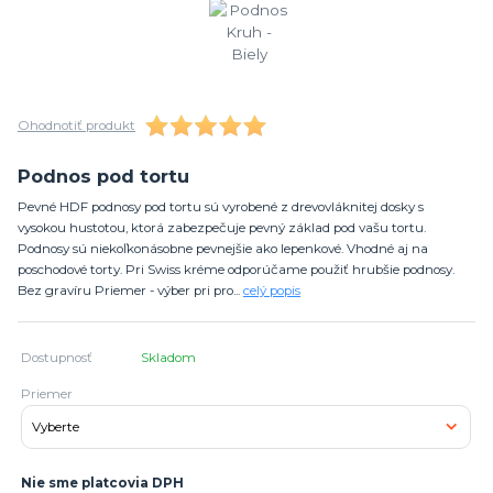
Ohodnotiť produkt
Podnos pod tortu
Pevné HDF podnosy pod tortu sú vyrobené z drevovláknitej dosky s
vysokou hustotou, ktorá zabezpečuje pevný základ pod vašu tortu.
Podnosy sú niekoľkonásobne pevnejšie ako lepenkové. Vhodné aj na
poschodové torty. Pri Swiss kréme odporúčame použiť hrubšie podnosy.
Bez gravíru Priemer - výber pri pro...
celý popis
Dostupnosť
Skladom
Priemer
Nie sme platcovia DPH