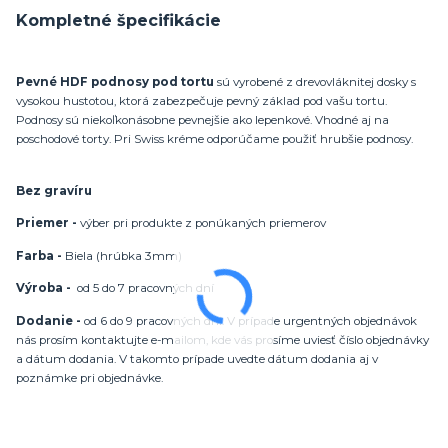
Kompletné špecifikácie
Pevné HDF podnosy pod tortu
sú vyrobené z drevovláknitej dosky s
vysokou hustotou, ktorá zabezpečuje pevný základ pod vašu tortu.
Podnosy sú niekoľkonásobne pevnejšie ako lepenkové. Vhodné aj na
poschodové torty. Pri Swiss kréme odporúčame použiť hrubšie podnosy.
Bez gravíru
Priemer -
výber pri produkte z ponúkaných priemerov
Farba -
Biela (hrúbka 3mm)
Výroba -
od 5 do 7 pracovných dní
Dodanie -
od 6 do 9 pracovných dní. V prípade urgentných objednávok
nás prosím kontaktujte e-mailom, kde vás prosíme uviesť číslo objednávky
a dátum dodania. V takomto prípade uvedte dátum dodania aj v
poznámke pri objednávke.