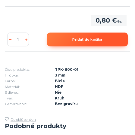
0,80 €
/
ks
Pridať do košíka
Číslo produktu:
TPK-B00-01
Hrúbka:
3 mm
Farba:
Biela
Materiál:
HDF
S dierou:
Nie
Tvar:
Kruh
Gravírovanie:
Bez gravíru
Do obľúbených
Podobné produkty