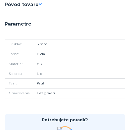
Pôvod tovaru
Parametre
Hrúbka
3 mm
Farba
Biela
Materiál
HDF
S dierou
Nie
Tvar
Kruh
Gravírovanie
Bez gravíru
Potrebujete poradiť?