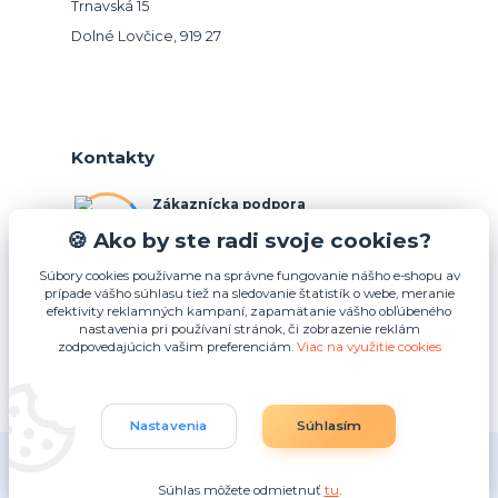
Trnavská 15
Dolné Lovčice, 919 27
Kontakty
Zákaznícka podpora
+421 948 026 088
🍪 Ako by ste radi svoje cookies?
(Po-Pia, 10-15 hod.)
Súbory cookies používame na správne fungovanie nášho e-shopu av
prípade vášho súhlasu tiež na sledovanie štatistík o webe, meranie
info@podnosy.sk
efektivity reklamných kampaní, zapamätanie vášho obľúbeného
nastavenia pri používaní stránok, či zobrazenie reklám
zodpovedajúcich vašim preferenciám.
Viac na využitie cookies
Upraviť zber cookies.
Nastavenia
Súhlasím
(c) 2025 Idea4U plus s.r.o.
Súhlas môžete odmietnuť
tu
.