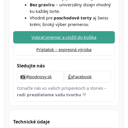
Bez gravíru
– univerzálny dizajn vhodný
ku každej torte.
Vhodné pre
poschodové torty
aj Swiss
krém; široký výber priemerov.
Vybrať priemer a vložiť do košíka
Príplatok – expresná výroba
Sledujte nás
📸
👍
@podnosy.sk
Facebook
Označte nás vo vašich príspevkoch a stories –
radi prezdielame vašu tvorbu
💛
Technické údaje