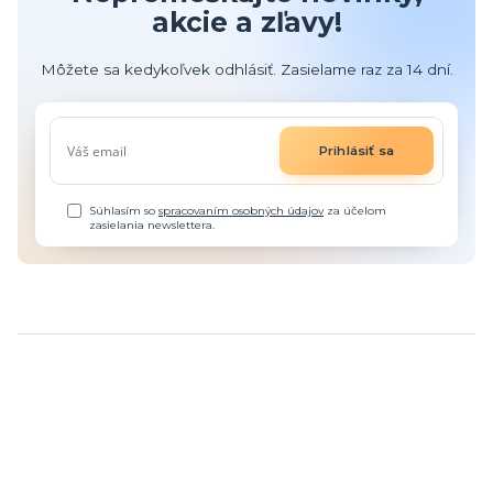
akcie a zľavy!
Môžete sa kedykoľvek odhlásiť. Zasielame raz za 14 dní.
Prihlásiť sa
Súhlasím so
spracovaním osobných údajov
za účelom
zasielania newslettera.