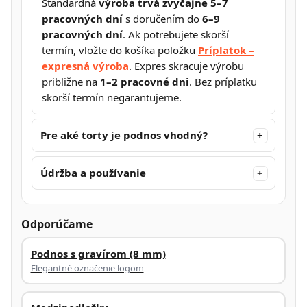
Štandardná
výroba trvá zvyčajne 5–7
pracovných dní
s doručením do
6–9
pracovných dní
. Ak potrebujete skorší
termín, vložte do košíka položku
Príplatok –
expresná výroba
. Expres skracuje výrobu
približne na
1–2 pracovné dni
. Bez príplatku
skorší termín negarantujeme.
Pre aké torty je podnos vhodný?
Údržba a používanie
Odporúčame
Podnos s gravírom (8 mm)
Elegantné označenie logom