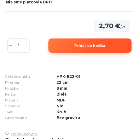
Nie sme platcovia DPH
2,70 €
/
ks
Pridať do košíka
Číslo produktu:
HPK-B22-01
Priemer:
22 cm
Hrúbka:
8 mm
Farba:
Biela
Materiál:
MDF
S dierou:
Nie
Tvar:
Kruh
Gravírovanie:
Bez gravíru
Do obľúbených