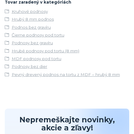
Tovar zaradený v kategóriách
Kruhové podnosy
Hrubý 8 mm podnos
Podnos bez gravíru
Čierne podnosy pod tortu
Podnosy bez gravíru
Hrubé podnosy pod tortu (8 mm)
MDF podnosy pod tortu
Podnosy bez dier
Pevný drevený podnos na tortu z MDF – hrubý 8 mm
Nepremeškajte novinky,
akcie a zľavy!