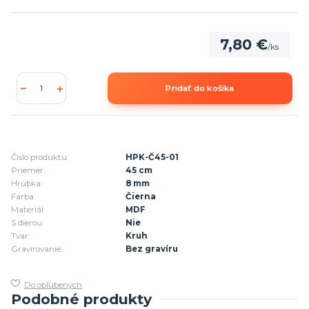
7,80 €
/
ks
Pridať do košíka
Číslo produktu:
HPK-Č45-01
Priemer:
45 cm
Hrúbka:
8 mm
Farba:
Čierna
Materiál:
MDF
S dierou:
Nie
Tvar:
Kruh
Gravírovanie:
Bez gravíru
Do obľúbených
Podobné produkty