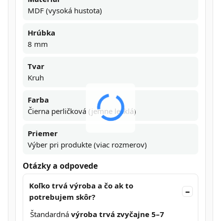
MDF (vysoká hustota)
Hrúbka
8 mm
Tvar
Kruh
Farba
Čierna perličková (jemne lesklá)
Priemer
Výber pri produkte (viac rozmerov)
Otázky a odpovede
Koľko trvá výroba a čo ak to
potrebujem skôr?
Štandardná
výroba trvá zvyčajne 5–7