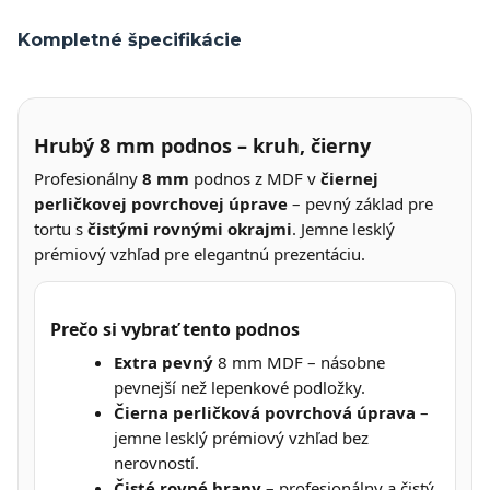
Kompletné špecifikácie
Hrubý 8 mm podnos – kruh, čierny
Profesionálny
8 mm
podnos z MDF v
čiernej
perličkovej povrchovej úprave
– pevný základ pre
tortu s
čistými rovnými okrajmi
. Jemne lesklý
prémiový vzhľad pre elegantnú prezentáciu.
Prečo si vybrať tento podnos
Extra pevný
8 mm MDF – násobne
pevnejší než lepenkové podložky.
Čierna perličková povrchová úprava
–
jemne lesklý prémiový vzhľad bez
nerovností.
Čisté rovné hrany
– profesionálny a čistý