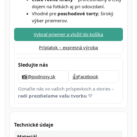
dojem na fotkách aj pri odovzdaní.
Vhodné pre
poschodové torty
; široký
výber priemerov.
Vybrať priemer a vložiť do košíka
Príplatok – expresná výroba
Sledujte nás
📸
👍
@podnosy.sk
Facebook
Označte nás vo vašich príspevkoch a stories –
radi prezdielame vašu tvorbu
💛
Technické údaje
Materiál