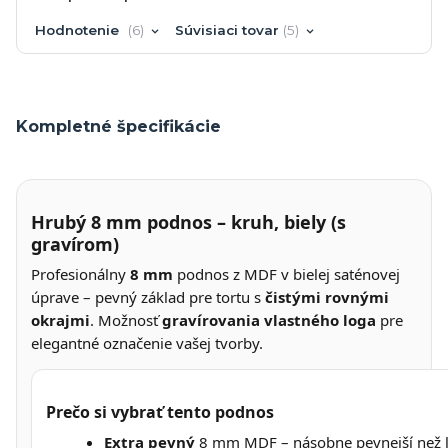
Hodnotenie
6
Súvisiaci tovar
5
Kompletné špecifikácie
Hrubý 8 mm podnos – kruh, biely (s
gravírom)
Profesionálny
8 mm
podnos z MDF v bielej saténovej
úprave – pevný základ pre tortu s
čistými rovnými
okrajmi
. Možnosť
gravírovania vlastného loga
pre
elegantné označenie vašej tvorby.
Prečo si vybrať tento podnos
Extra pevný
8 mm MDF – násobne pevnejší než l