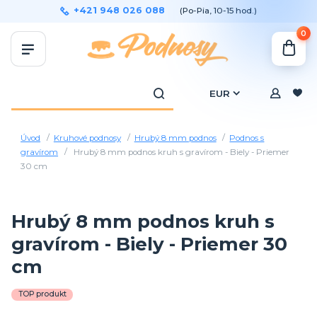
+421 948 026 088
(Po-Pia, 10-15 hod.)
0
EUR
Úvod
Kruhové podnosy
Hrubý 8 mm podnos
Podnos s
gravírom
Hrubý 8 mm podnos kruh s gravírom - Biely - Priemer
30 cm
Hrubý 8 mm podnos kruh s
gravírom - Biely - Priemer 30
cm
TOP produkt