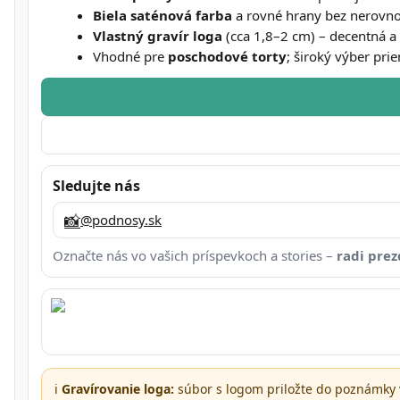
Biela saténová farba
a rovné hrany bez nerovnost
Vlastný gravír loga
(cca 1,8–2 cm) – decentná a
Vhodné pre
poschodové torty
; široký výber pri
Sledujte nás
📸
@podnosy.sk
Označte nás vo vašich príspevkoch a stories –
radi pre
ℹ️
Gravírovanie loga:
súbor s logom priložte do poznámky 