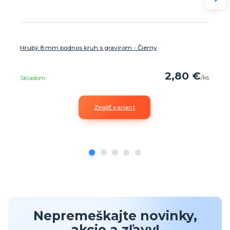
Hrubý 8 mm podnos kruh s gravírom - Čierny
2,80 €
/
ks
Skladom
Zvoliť variant
Nepremeškajte novinky,
akcie a zľavy!