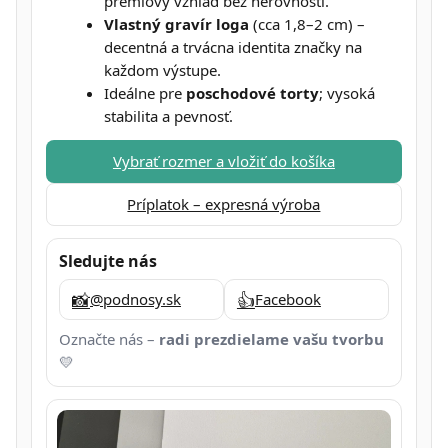
prémiový vzhľad bez nerovností.
Vlastný gravír loga
(cca 1,8–2 cm) –
decentná a trvácna identita značky na
každom výstupe.
Ideálne pre
poschodové torty
; vysoká
stabilita a pevnosť.
Vybrať rozmer a vložiť do košíka
Príplatok – expresná výroba
Sledujte nás
📸
👍
@podnosy.sk
Facebook
Označte nás –
radi prezdielame vašu tvorbu
💛