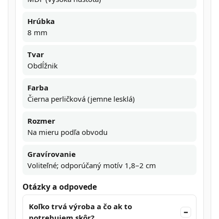
Hrúbka
8 mm
Tvar
Obdĺžnik
Farba
Čierna perličková (jemne lesklá)
Rozmer
Na mieru podľa obvodu
Gravírovanie
Voliteľné; odporúčaný motív 1,8–2 cm
Otázky a odpovede
Koľko trvá výroba a čo ak to
potrebujem skôr?