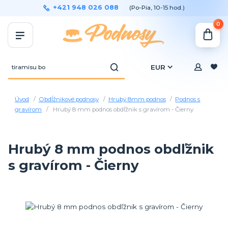
+421 948 026 088
(Po-Pia, 10-15 hod.)
0
EUR
Úvod
Obdĺžnikové podnosy
Hrubý 8mm podnos
Podnos s
gravírom
Hrubý 8 mm podnos obdľžnik s gravírom - Čierny
Hrubý 8 mm podnos obdľžnik
s gravírom - Čierny