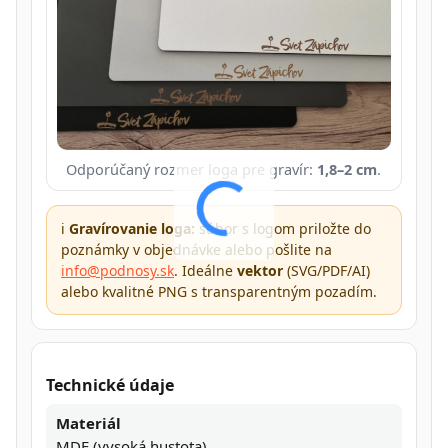
Odporúčaný rozmer loga pre gravír:
1,8–2 cm
.
ℹ️
Gravírovanie loga:
súbor s logom priložte do
poznámky v objednávke alebo pošlite na
info@podnosy.sk
. Ideálne
vektor
(SVG/PDF/AI)
alebo kvalitné PNG s transparentným pozadím.
Technické údaje
Materiál
MDF (vysoká hustota)