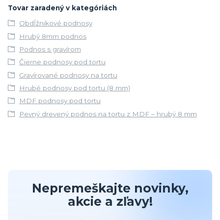
Tovar zaradený v kategóriách
Obdĺžnikové podnosy
Hrubý 8mm podnos
Podnos s gravírom
Čierne podnosy pod tortu
Gravírované podnosy na tortu
Hrubé podnosy pod tortu (8 mm)
MDF podnosy pod tortu
Pevný drevený podnos na tortu z MDF – hrubý 8 mm
Nepremeškajte novinky,
akcie a zľavy!