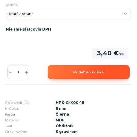
gravíru
Nie sme platcovia DPH
3,40 €
/
ks
Pridať do košíka
Číslo produktu:
HPX-G-X00-18
Hrúbka:
8 mm
Farba:
Čierna
Materiál:
MDF
Tvar:
Obdĺžnik
Gravírovanie:
S gravírom