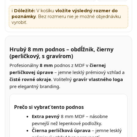
ℹ️
Dôležité:
V košíku
vložíte výsledný rozmer do
poznámky
. Bez rozmeru nie je možné objednávku
vyrobiť.
Hrubý 8 mm podnos – obdĺžnik, čierny
(perličkový, s gravírom)
Profesionálny
8 mm
podnos z MDF v
čiernej
perličkovej úprave
– jemne lesklý prémiový vzhľad a
čisté rovné okraje
. Voliteľný
gravír vlastného loga
pre elegantný branding.
Prečo si vybrať tento podnos
Extra pevný
8 mm MDF – násobne
pevnejší než lepenkové podložky.
Čierna perličková úprava
– jemne lesklý