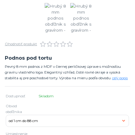
Ohodnotiť produkt
Podnos pod tortu
Pevný 8 mm podnos z MDF v čiernej perličkovej úprave s možnosťou
gravíru vlastného loga. Elegantný vzhľad, čisté rovné okraje a vysoká
stabilita aj pre poschodové torty. Výroba na mieru podľa obvodu.
celý popis
Dostupnosť
Skladom
Obvod
obdľžnika
Umiestnenie