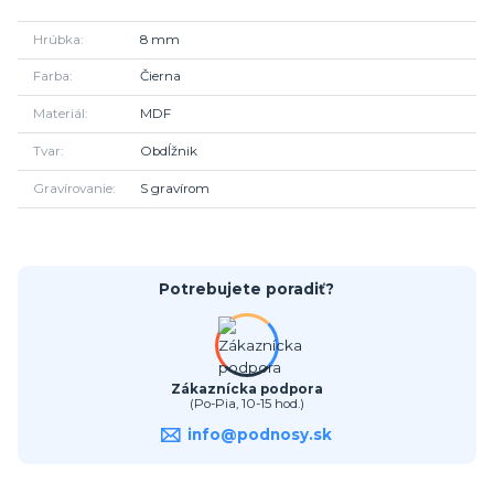
Hrúbka
8 mm
Farba
Čierna
Materiál
MDF
Tvar
Obdĺžnik
Gravírovanie
S gravírom
Potrebujete poradiť?
Zákaznícka podpora
(Po-Pia, 10-15 hod.)
info@podnosy.sk