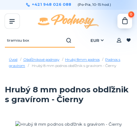
+421 948 026 088
(Po-Pia, 10-15 hod.)
0
EUR
Úvod
Obdĺžnikové podnosy
Hrubý 8mm podnos
Podnos s
gravírom
Hrubý 8 mm podnos obdľžnik s gravírom - Čierny
Hrubý 8 mm podnos obdľžnik
s gravírom - Čierny