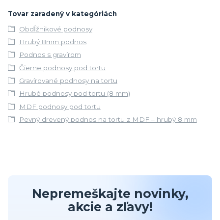
Tovar zaradený v kategóriách
Obdĺžnikové podnosy
Hrubý 8mm podnos
Podnos s gravírom
Čierne podnosy pod tortu
Gravírované podnosy na tortu
Hrubé podnosy pod tortu (8 mm)
MDF podnosy pod tortu
Pevný drevený podnos na tortu z MDF – hrubý 8 mm
Nepremeškajte novinky,
akcie a zľavy!