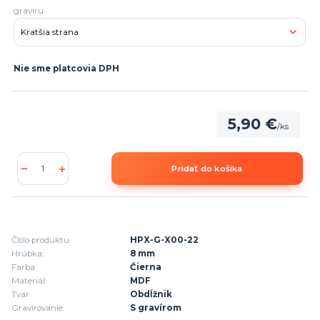
gravíru
Nie sme platcovia DPH
5,90 €
/
ks
Pridať do košíka
Číslo produktu:
HPX-G-X00-22
Hrúbka:
8 mm
Farba:
Čierna
Materiál:
MDF
Tvar:
Obdĺžnik
Gravírovanie:
S gravírom