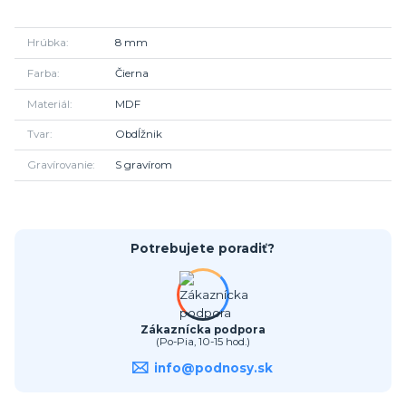
Hrúbka
8 mm
Farba
Čierna
Materiál
MDF
Tvar
Obdĺžnik
Gravírovanie
S gravírom
Potrebujete poradiť?
Zákaznícka podpora
(Po-Pia, 10-15 hod.)
info@podnosy.sk