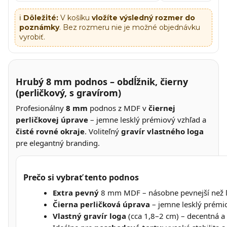
ℹ️
Dôležité:
V košíku
vložíte výsledný rozmer do
poznámky
. Bez rozmeru nie je možné objednávku
vyrobiť.
Hrubý 8 mm podnos – obdĺžnik, čierny
(perličkový, s gravírom)
Profesionálny
8 mm
podnos z MDF v
čiernej
perličkovej úprave
– jemne lesklý prémiový vzhľad a
čisté rovné okraje
. Voliteľný
gravír vlastného loga
pre elegantný branding.
Prečo si vybrať tento podnos
Extra pevný
8 mm MDF – násobne pevnejší než l
Čierna perličková úprava
– jemne lesklý prémio
Vlastný gravír loga
(cca 1,8–2 cm) – decentná a