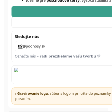
Ideálne pre
poschodové torty
; vysoká stabilita 
Sledujte nás
📸
@podnosy.sk
Označte nás –
radi prezdielame vašu tvorbu
💛
ℹ️
Gravírovanie loga:
súbor s logom priložte do poznámky 
pozadím.