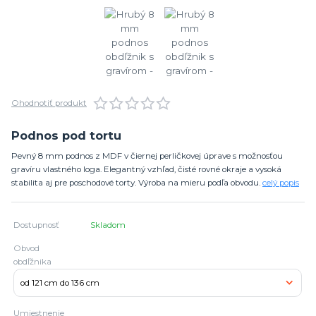
Ohodnotiť produkt
Podnos pod tortu
Pevný 8 mm podnos z MDF v čiernej perličkovej úprave s možnosťou
gravíru vlastného loga. Elegantný vzhľad, čisté rovné okraje a vysoká
stabilita aj pre poschodové torty. Výroba na mieru podľa obvodu.
celý popis
Dostupnosť
Skladom
Obvod
obdľžnika
Umiestnenie