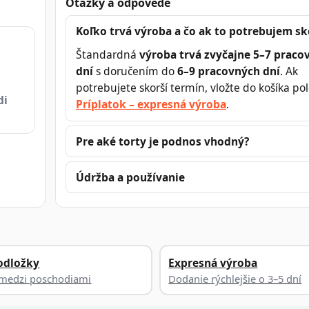
Otázky a odpovede
Koľko trvá výroba a čo ak to potrebujem sk
Štandardná
výroba trvá zvyčajne 5–7 praco
dní
s doručením do
6–9 pracovných dní
. Ak
potrebujete skorší termín, vložte do košíka po
di
Príplatok – expresná výroba
.
Pre aké torty je podnos vhodný?
Údržba a používanie
odložky
Expresná výroba
a medzi poschodiami
Dodanie rýchlejšie o 3–5 dní