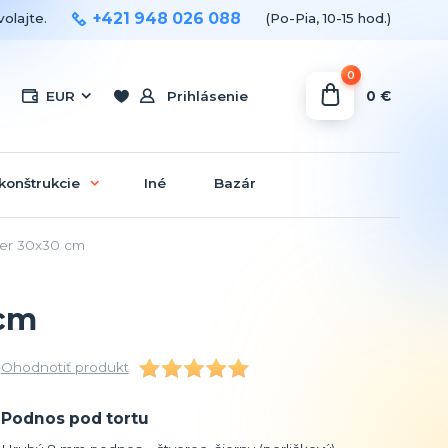
+421 948 026 088
olajte.
(Po-Pia, 10-15 hod.)
0
0 €
EUR
Prihlásenie
konštrukcie
Iné
Bazár
mer 30x30 cm
 cm
Ohodnotiť produkt
Podnos pod tortu