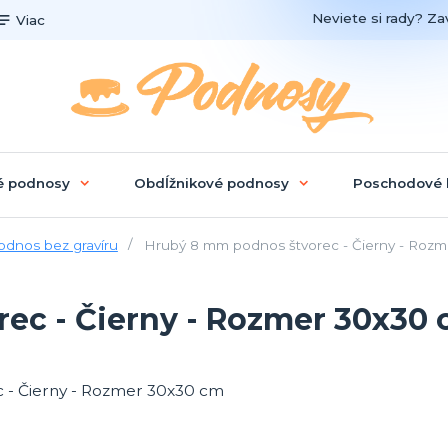
Neviete si rady? Zav
Viac
é podnosy
Obdĺžnikové podnosy
Poschodové 
odnos bez gravíru
Hrubý 8 mm podnos štvorec - Čierny - Roz
ec - Čierny - Rozmer 30x30