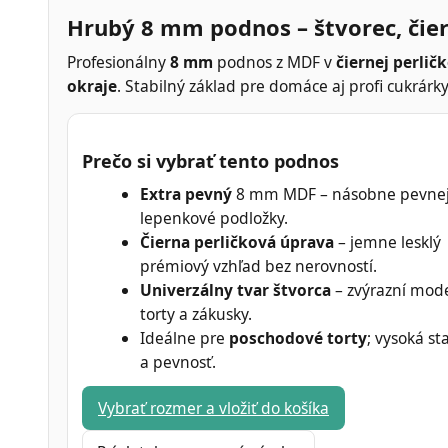
Hrubý 8 mm podnos – štvorec, čier
Profesionálny
8 mm
podnos z MDF v
čiernej perlič
okraje
. Stabilný základ pre domáce aj profi cukrárky
Prečo si vybrať tento podnos
Extra pevný
8 mm MDF – násobne pevnej
lepenkové podložky.
Čierna perličková úprava
– jemne lesklý
prémiový vzhľad bez nerovností.
Univerzálny tvar štvorca
– zvýrazní mod
torty a zákusky.
Ideálne pre
poschodové torty
; vysoká sta
a pevnosť.
Vybrať rozmer a vložiť do košíka