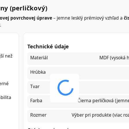
ny (perličkový)
kovej povrchovej úprave
– jemne lesklý prémiový vzhľad a
či
.
Technické údaje
ší než
Materiál
MDF (vysoká h
Hrúbka
erné
Tvar
bilita
Farba
Čierna perličková (jemne
Rozmer
Výber pri produkte (viac r