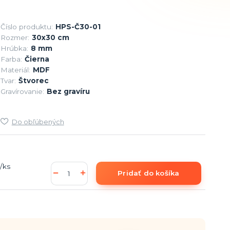
Číslo produktu:
HPS-Č30-01
Rozmer:
30x30 cm
Hrúbka:
8 mm
Farba:
Čierna
Materiál:
MDF
Tvar:
Štvorec
Gravírovanie:
Bez gravíru
Do obľúbených
/
ks
Pridať do košíka