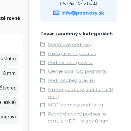
(Po-Pia, 10-15 hod.)
info@podnosy.sk
sté rovné
Tovar zaradený v kategóriách
Štvorcové podnosy
Hrubý 8 mm podnos
ustota)
Podnos bez gravíru
Čierne podnosy pod tortu
8 mm
Podnosy bez gravíru
Štvorec
Hrubé podnosy pod tortu (8
mm)
 lesklá)
MDF podnosy pod tortu
Pevný drevený podnos na
ozmerov)
tortu z MDF – hrubý 8 mm