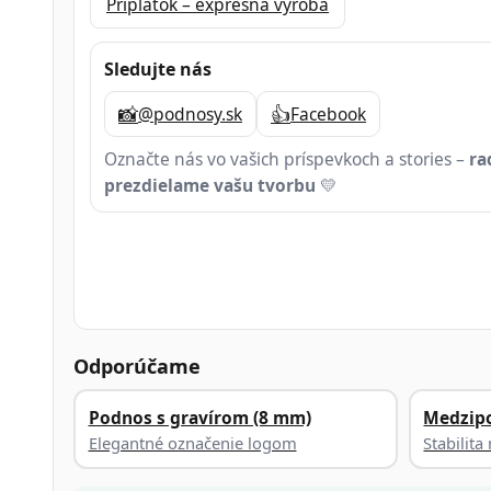
Príplatok – expresná výroba
Sledujte nás
📸
👍
@podnosy.sk
Facebook
Označte nás vo vašich príspevkoch a stories –
ra
prezdielame vašu tvorbu
💛
Odporúčame
Podnos s gravírom (8 mm)
Medzip
Elegantné označenie logom
Stabilit