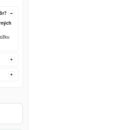
ôr?
vných
ložku