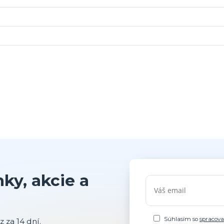
ky, akcie a
Súhlasím so
spracov
 za 14 dní.