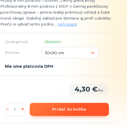
Hrubý 8 mm podnos – štvorec, čierny (perličkový)
Profesionálny 8 mm podnos z MDF v čiernej perličkovej
povrchovej úprave – jemne lesklý prémiový vzhľad a čisté
rovné okraje. Stabilný základ pre domáce aj profi cukrárky.
Prečo si vybrať tento podno...
celý popis
Dostupnosť
Skladom
Rozmer
Nie sme platcovia DPH
4,30 €
/
ks
Pridať do košíka